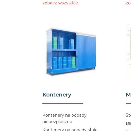
zobacz wszystkie
zo
Kontenery
M
Kontenery na odpady
St
niebezpieczne
Bl
Kontenery na odpady stałe