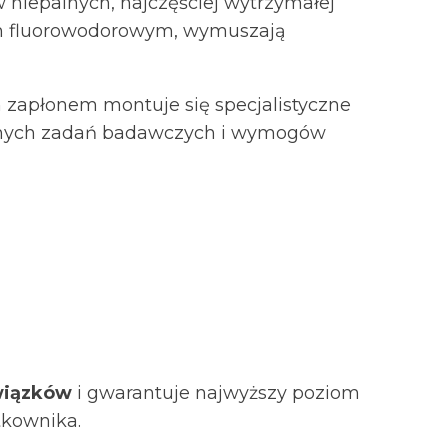
w niepalnych, najczęściej wytrzymałej
sem fluorowodorowym, wymuszają
h zapłonem montuje się specjalistyczne
etnych zadań badawczych i wymogów
wiązków
i gwarantuje najwyższy poziom
kownika.