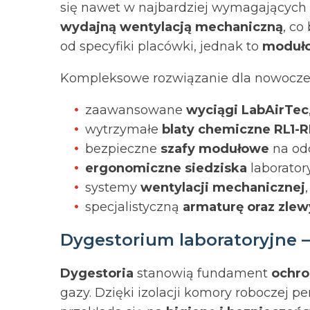
się nawet w najbardziej wymagających 
wydajną wentylacją mechaniczną
, co
od specyfiki placówki, jednak to
moduł
Kompleksowe rozwiązanie dla nowocze
zaawansowane
wyciągi LabAirTec
wytrzymałe
blaty chemiczne RL1-R
bezpieczne
szafy modułowe
na odc
ergonomiczne siedziska
laborator
systemy
wentylacji mechanicznej
,
specjalistyczną
armaturę oraz zlew
Dygestorium laboratoryjne 
Dygestoria
stanowią fundament
ochro
gazy. Dzięki izolacji komory roboczej p