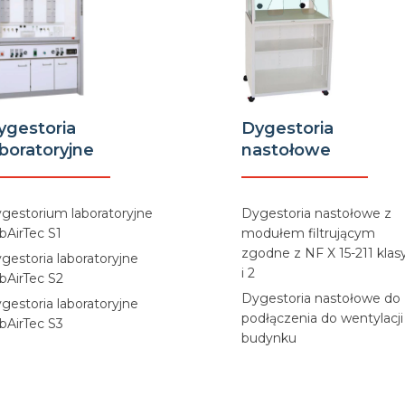
ygestoria
Dygestoria
aboratoryjne
nastołowe
gestorium laboratoryjne
Dygestoria nastołowe z
bAirTec S1
modułem filtrującym
zgodne z NF X 15-211 klasy
gestoria laboratoryjne
i 2
bAirTec S2
Dygestoria nastołowe do
gestoria laboratoryjne
podłączenia do wentylacji
bAirTec S3
budynku