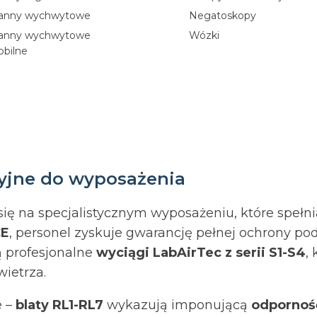
anny wychwytowe
Negatoskopy
anny wychwytowe
Wózki
bilne
ryjne do wyposażenia
ię na specjalistycznym wyposażeniu, które spełn
CE
, personel zyskuje gwarancję pełnej ochrony po
 profesjonalne
wyciągi LabAirTec z serii S1-S4
,
wietrza.
e –
blaty RL1-RL7
wykazują imponującą
odpornoś