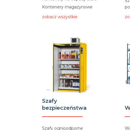
Sz
Kontenery magazynowe
po
zobacz wszystkie
zo
Szafy
bezpieczeństwa
W
Szafy ognioodporne
Wa