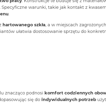
stwo pracy
. Konstrukcje te buduje się z materiałó
. Specyficzne warunki, takie jak kontakt z kwa
lenu
.
 z
hartowanego szkła
, a w miejscach zagrożonyc
riantów ułatwia dostosowanie sprzętu do konkr
lu znacząco podnosi
komfort codziennych obo
dopasowując się do
indywidualnych potrzeb
użyt