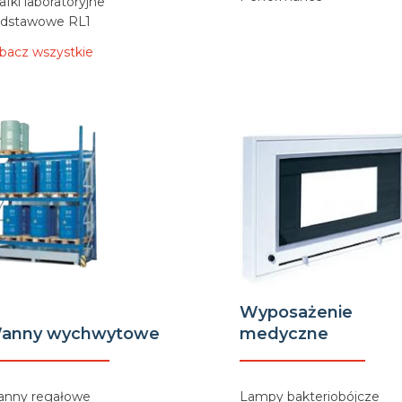
afki laboratoryjne
dstawowe RL1
bacz wszystkie
Wyposażenie
anny wychwytowe
medyczne
nny regałowe
Lampy bakteriobójcze