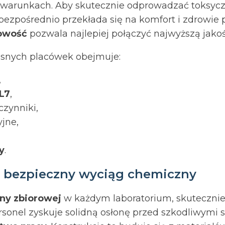
warunkach. Aby skutecznie odprowadzać toksyczne
 bezpośrednio przekłada się na komfort i zdrowie
owość
pozwala najlepiej połączyć najwyższą jako
snych placówek obejmuje:
,
L7
,
zynniki,
yjne,
y
.
– bezpieczny wyciąg chemiczny
ny zbiorowej
w każdym laboratorium, skutecznie
ersonel zyskuje solidną osłonę przed szkodliwymi