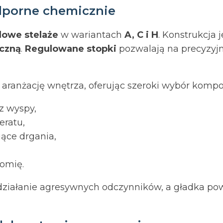
odporne chemicznie
lowe stelaże
w wariantach
A, C i H
. Konstrukcja 
czną
.
Regulowane stopki
pozwalają na precyzyj
 aranżację wnętrza, oferując szeroki wybór komp
z wyspy,
eratu,
ące drgania,
omię.
działanie agresywnych odczynników, a gładka po