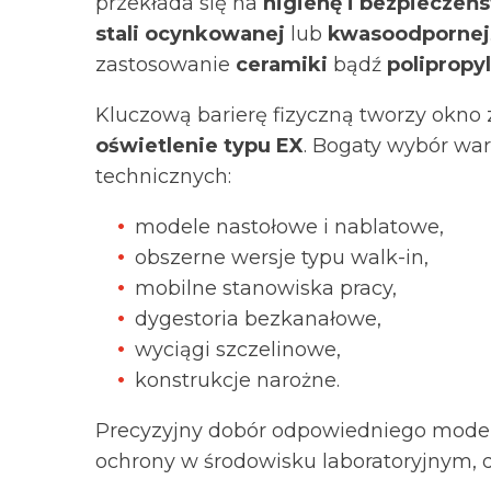
przekłada się na
higienę i bezpieczeń
stali ocynkowanej
lub
kwasoodpornej
zastosowanie
ceramiki
bądź
polipropy
Kluczową barierę fizyczną tworzy okno
oświetlenie typu EX
. Bogaty wybór wa
technicznych:
modele nastołowe i nablatowe,
obszerne wersje typu walk-in,
mobilne stanowiska pracy,
dygestoria bezkanałowe,
wyciągi szczelinowe,
konstrukcje narożne.
Precyzyjny dobór odpowiedniego mode
ochrony w środowisku laboratoryjnym, 