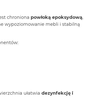
jest chroniona
powłoką epoksydową
,
ne wypoziomowanie mebli i stabilną
onentów:
wierzchnia ułatwia
dezynfekcję i