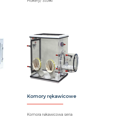
Hokery/ Stołki
Komory rękawicowe
Komora rękawicowa seria