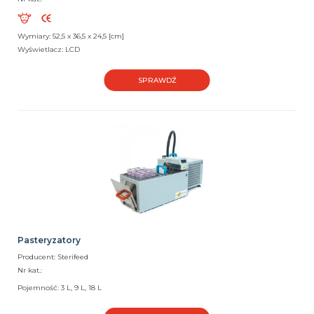
Wymiary: 52,5 x 36,5 x 24,5 [cm]
Wyświetlacz: LCD
SPRAWDŹ
Pasteryzatory
Producent: Sterifeed
Nr kat.:
Pojemność: 3 L, 9 L, 18 L