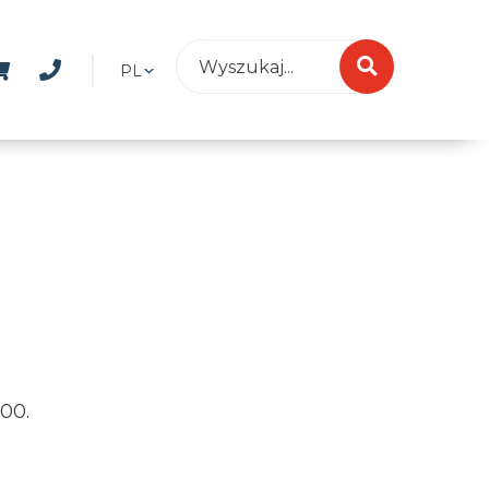
PL
00.