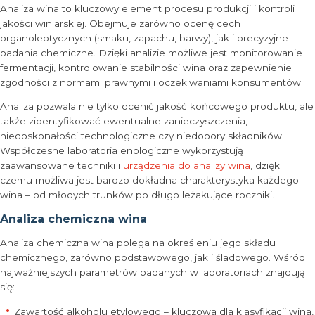
Analiza wina to kluczowy element procesu produkcji i kontroli
jakości winiarskiej. Obejmuje zarówno ocenę cech
organoleptycznych (smaku, zapachu, barwy), jak i precyzyjne
badania chemiczne. Dzięki analizie możliwe jest monitorowanie
fermentacji, kontrolowanie stabilności wina oraz zapewnienie
zgodności z normami prawnymi i oczekiwaniami konsumentów.
Analiza pozwala nie tylko ocenić jakość końcowego produktu, ale
także zidentyfikować ewentualne zanieczyszczenia,
niedoskonałości technologiczne czy niedobory składników.
Współczesne laboratoria enologiczne wykorzystują
zaawansowane techniki i
urządzenia do analizy wina
, dzięki
czemu możliwa jest bardzo dokładna charakterystyka każdego
wina – od młodych trunków po długo leżakujące roczniki.
Analiza chemiczna wina
Analiza chemiczna wina polega na określeniu jego składu
chemicznego, zarówno podstawowego, jak i śladowego. Wśród
najważniejszych parametrów badanych w laboratoriach znajdują
się:
Zawartość alkoholu etylowego – kluczowa dla klasyfikacji wina,