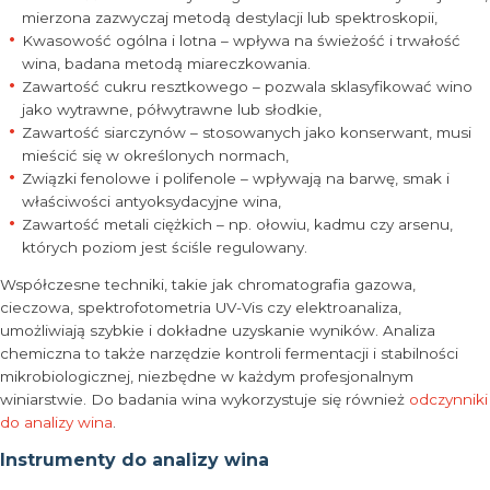
mierzona zazwyczaj metodą destylacji lub spektroskopii,
Kwasowość ogólna i lotna – wpływa na świeżość i trwałość
wina, badana metodą miareczkowania.
Zawartość cukru resztkowego – pozwala sklasyfikować wino
jako wytrawne, półwytrawne lub słodkie,
Zawartość siarczynów – stosowanych jako konserwant, musi
mieścić się w określonych normach,
Związki fenolowe i polifenole – wpływają na barwę, smak i
właściwości antyoksydacyjne wina,
Zawartość metali ciężkich – np. ołowiu, kadmu czy arsenu,
których poziom jest ściśle regulowany.
Współczesne techniki, takie jak chromatografia gazowa,
cieczowa, spektrofotometria UV-Vis czy elektroanaliza,
umożliwiają szybkie i dokładne uzyskanie wyników. Analiza
chemiczna to także narzędzie kontroli fermentacji i stabilności
mikrobiologicznej, niezbędne w każdym profesjonalnym
winiarstwie. Do badania wina wykorzystuje się również
odczynniki
do analizy wina
.
Instrumenty do analizy wina