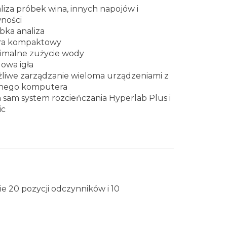
liza próbek wina, innych napojów i
ności
bka analiza
ra kompaktowy
imalne zużycie wody
lowa igła
liwe zarządzanie wieloma urządzeniami z
nego komputera
 sam system rozcieńczania Hyperlab Plus i
ic
e 20 pozycji odczynników i 10