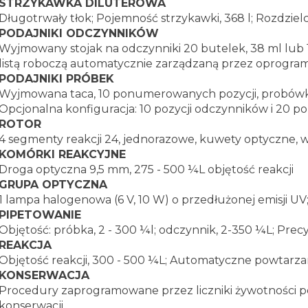
STRZYKAWKA DILUTEROWA
Długotrwały tłok; Pojemność strzykawki, 368 l; Rozdziel
PODAJNIKI ODCZYNNIKÓW
Wyjmowany stojak na odczynniki 20 butelek, 38 ml lub 1
listą roboczą automatycznie zarządzaną przez oprogr
PODAJNIKI PRÓBEK
Wyjmowana taca, 10 ponumerowanych pozycji, probówki 12
Opcjonalna konfiguracja: 10 pozycji odczynników i 20 po
ROTOR
4 segmenty reakcji 24, jednorazowe, kuwety optyczne, 
KOMÓRKI REAKCYJNE
Droga optyczna 9,5 mm, 275 - 500 ¼L objętość reakcji
GRUPA OPTYCZNA
1 lampa halogenowa (6 V, 10 W) o przedłużonej emisji UV;
PIPETOWANIE
Objętość: próbka, 2 - 300 ¼l; odczynnik, 2-350 ¼L; Precy
REAKCJA
Objętość reakcji, 300 - 500 ¼L; Automatyczne powtarza
KONSERWACJA
Procedury zaprogramowane przez liczniki żywotności p
konserwacji