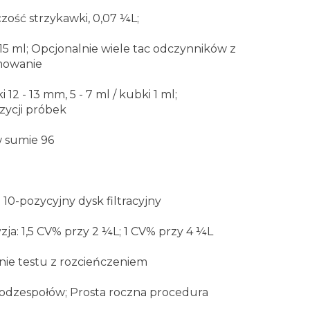
czość strzykawki, 0,07 ¼L;
5 ml; Opcjonalnie wiele tac odczynników z
amowanie
 - 13 mm, 5 - 7 ml / kubki 1 ml;
zycji próbek
w sumie 96
 10-pozycyjny dysk filtracyjny
zja: 1,5 CV% przy 2 ¼L; 1 CV% przy 4 ¼L
nie testu z rozcieńczeniem
odzespołów; Prosta roczna procedura