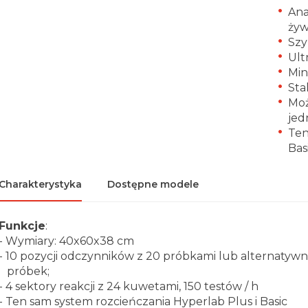
Ana
żyw
Szy
Ult
Min
Sta
Moż
jed
Ten
Bas
Charakterystyka
Dostępne modele
Funkcje
:
- Wymiary: 40x60x38 cm
- 10 pozycji odczynników z 20 próbkami lub alternatywni
próbek;
- 4 sektory reakcji z 24 kuwetami, 150 testów / h
- Ten sam system rozcieńczania Hyperlab Plus i Basic