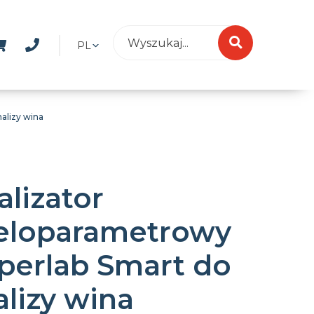
PL
alizy wina
alizator
eloparametrowy
perlab Smart do
alizy wina