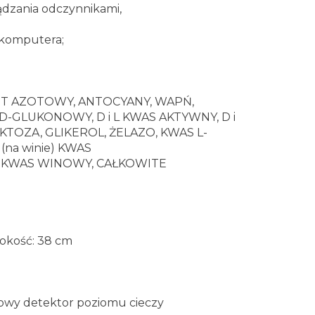
ądzania odczynnikami,
 komputera;
OT AZOTOWY, ANTOCYANY, WAPŃ,
-GLUKONOWY, D i L KWAS AKTYWNY, D i
UKTOZA, GLIKEROL, ŻELAZO, KWAS L-
na winie) KWAS
, KWAS WINOWY, CAŁKOWITE
rokość: 38 cm
ciowy detektor poziomu cieczy