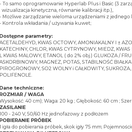
- To samo oprogramowanie Hyperlab Plus i Basic (3 zarz
wizualizacja kinetyczna, równanie kalibracji itp.),
- Możliwe zarządzanie wieloma urządzeniami z jednego
- Kontrola wkładania / używania kuwet;
Dostępne parametry:
ACETALDEHYD, KWAS OCTOWY, AMONIAKALNY I ± AZ
KATECHINY, CHLOR, KWAS CYTRYNOWY, MIEDZ, KWAS D
L KWAS MALOWY, ETANOL ( do 2% obj.) GLUKOZA / FR
ASKORBINOWY, MAGNEZ, POTAS, STABILNOŚĆ BIAŁKA (
PIROGRONOWY, SO2 WOLNY i CAŁKOWITY, SUKROZA
POLIFENOLE.
Dane techniczne:
ROZMIAR / WAGA
Wysokość: 40 cm); Waga: 20 kg ; Głębokość: 60 cm ; Sze
ZASILANIE
100 - 240 V, 50/60 Hz jednofazowy z podłożem
POBIERANIE PRÓBEK
1 igła do pobierania próbek, skok igły 75 mm; Pojemnoś