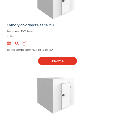
Komory chłodnicze seria MFC
Producent: EVERmed
Nr kat.:
Zakres temperatur [oC]: od -5 do -20
SPRAWDŹ