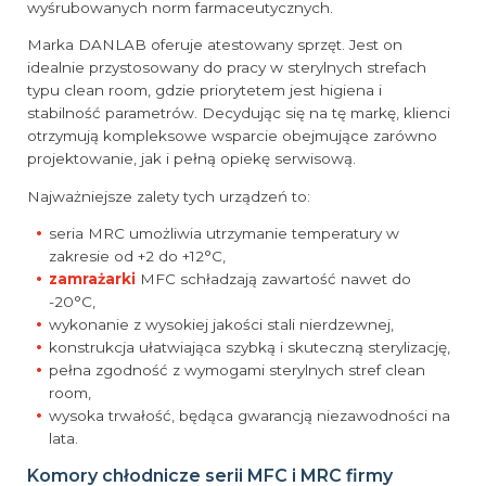
wyśrubowanych norm farmaceutycznych.
Marka DANLAB oferuje atestowany sprzęt. Jest on
idealnie przystosowany do pracy w sterylnych strefach
typu clean room, gdzie priorytetem jest higiena i
stabilność parametrów. Decydując się na tę markę, klienci
otrzymują kompleksowe wsparcie obejmujące zarówno
projektowanie, jak i pełną opiekę serwisową.
Najważniejsze zalety tych urządzeń to:
seria MRC umożliwia utrzymanie temperatury w
zakresie od +2 do +12°C,
zamrażarki
MFC schładzają zawartość nawet do
-20°C,
wykonanie z wysokiej jakości stali nierdzewnej,
konstrukcja ułatwiająca szybką i skuteczną sterylizację,
pełna zgodność z wymogami sterylnych stref clean
room,
wysoka trwałość, będąca gwarancją niezawodności na
lata.
Komory chłodnicze serii MFC i MRC firmy