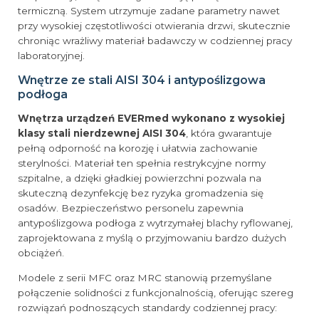
termiczną. System utrzymuje zadane parametry nawet
przy wysokiej częstotliwości otwierania drzwi, skutecznie
chroniąc wrażliwy materiał badawczy w codziennej pracy
laboratoryjnej.
Wnętrze ze stali AISI 304 i antypoślizgowa
podłoga
Wnętrza urządzeń EVERmed wykonano z wysokiej
klasy stali nierdzewnej AISI 304
, która gwarantuje
pełną odporność na korozję i ułatwia zachowanie
sterylności. Materiał ten spełnia restrykcyjne normy
szpitalne, a dzięki gładkiej powierzchni pozwala na
skuteczną dezynfekcję bez ryzyka gromadzenia się
osadów. Bezpieczeństwo personelu zapewnia
antypoślizgowa podłoga z wytrzymałej blachy ryflowanej,
zaprojektowana z myślą o przyjmowaniu bardzo dużych
obciążeń.
Modele z serii MFC oraz MRC stanowią przemyślane
połączenie solidności z funkcjonalnością, oferując szereg
rozwiązań podnoszących standardy codziennej pracy: