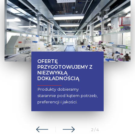
OFERTĘ
PRZYGOTOWUJEMY Z
NIEZWYKŁĄ
DOKŁADNOŚCIĄ
Produkty dobieramy
starannie pod kątem potrzeb,
preferencji i jakości.
2
/
4