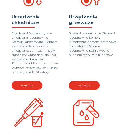
Urządzenia
Urządzenia
chłodnicze
grzewcze
Chłodziarki farmaceutyczne
Suszarki laboratoryjne Cieplarki
Chłodziarki laboratoryjne
laboratoryjne Komory
Lodówki laboratoryjne Liebherr
klimatyczne Komory fitotronowe
Zamrażarki laboratoryjne
Inkubatory CO2 Piece
Chłodziarko-zamrażarki Szafy
laboratoryjne Łaźnie wodne
chłodnicze Chłodziarki do krwii
Mineralizatory Palniki gazowe
Zamrażarki do osocza
Zamrażarki niskotemperaturowe
Wytwornice płatków lodu Boksy
termostyczne Liofilizatory
WYBIERZ
WYBIERZ