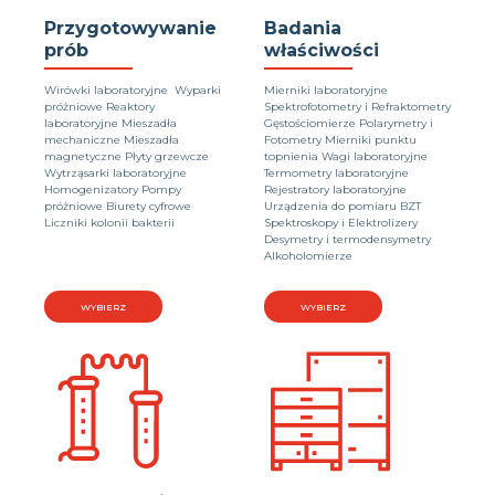
Przygotowywanie
Badania
prób
właściwości
Wirówki laboratoryjne Wyparki
Mierniki laboratoryjne
próżniowe Reaktory
Spektrofotometry i Refraktometry
laboratoryjne Mieszadła
Gęstościomierze Polarymetry i
mechaniczne Mieszadła
Fotometry Mierniki punktu
magnetyczne Płyty grzewcze
topnienia Wagi laboratoryjne
Wytrząsarki laboratoryjne
Termometry laboratoryjne
Homogenizatory Pompy
Rejestratory laboratoryjne
próżniowe Biurety cyfrowe
Urządzenia do pomiaru BZT
Liczniki kolonii bakterii
Spektroskopy i Elektrolizery
Desymetry i termodensymetry
Alkoholomierze
WYBIERZ
WYBIERZ