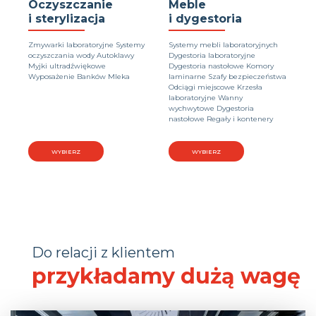
Oczyszczanie
Meble
i sterylizacja
i dygestoria
Zmywarki laboratoryjne Systemy
Systemy mebli laboratoryjnych
oczyszczania wody Autoklawy
Dygestoria laboratoryjne
Myjki ultradźwiękowe
Dygestoria nastołowe Komory
Wyposażenie Banków Mleka
laminarne Szafy bezpieczeństwa
Odciągi miejscowe Krzesła
laboratoryjne Wanny
wychwytowe Dygestoria
nastołowe Regały i kontenery
WYBIERZ
WYBIERZ
Do relacji z klientem
przykładamy dużą wagę