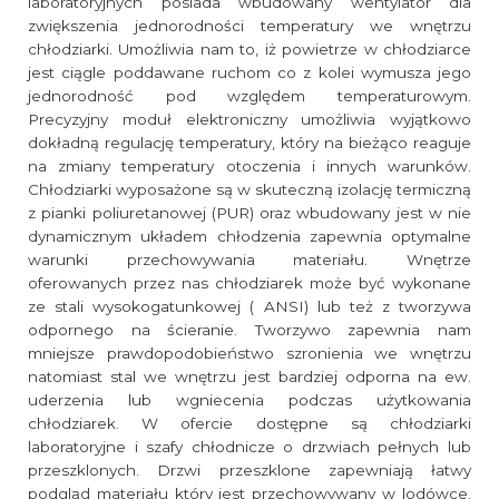
laboratoryjnych posiada wbudowany wentylator dla
zwiększenia jednorodności temperatury we wnętrzu
chłodziarki. Umożliwia nam to, iż powietrze w chłodziarce
jest ciągle poddawane ruchom co z kolei wymusza jego
jednorodność pod względem temperaturowym.
Precyzyjny moduł elektroniczny umożliwia wyjątkowo
dokładną regulację temperatury, który na bieżąco reaguje
na zmiany temperatury otoczenia i innych warunków.
Chłodziarki wyposażone są w skuteczną izolację termiczną
z pianki poliuretanowej (PUR) oraz wbudowany jest w nie
dynamicznym układem chłodzenia zapewnia optymalne
warunki przechowywania materiału. Wnętrze
oferowanych przez nas chłodziarek może być wykonane
ze stali wysokogatunkowej ( ANSI) lub też z tworzywa
odpornego na ścieranie. Tworzywo zapewnia nam
mniejsze prawdopodobieństwo szronienia we wnętrzu
natomiast stal we wnętrzu jest bardziej odporna na ew.
uderzenia lub wgniecenia podczas użytkowania
chłodziarek. W ofercie dostępne są chłodziarki
laboratoryjne i szafy chłodnicze o drzwiach pełnych lub
przeszklonych. Drzwi przeszklone zapewniają łatwy
podgląd materiału który jest przechowywany w lodówce.