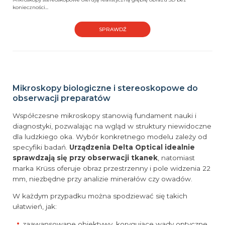
konieczności...
SPRAWDŹ
Mikroskopy biologiczne i stereoskopowe do
obserwacji preparatów
Współczesne mikroskopy stanowią fundament nauki i
diagnostyki, pozwalając na wgląd w struktury niewidoczne
dla ludzkiego oka. Wybór konkretnego modelu zależy od
specyfiki badań.
Urządzenia Delta Optical idealnie
sprawdzają się przy obserwacji tkanek
, natomiast
marka Krüss oferuje obraz przestrzenny i pole widzenia 22
mm, niezbędne przy analizie minerałów czy owadów.
W każdym przypadku można spodziewać się takich
ułatwień, jak:
zaawansowane obiektywy, korygujące wady optyczne,