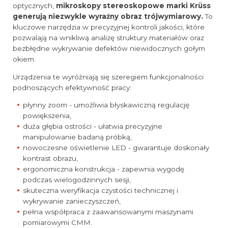
optycznych,
mikroskopy stereoskopowe marki Krüss
generują niezwykle wyraźny obraz trójwymiarowy.
To
kluczowe narzędzia w precyzyjnej kontroli jakości, które
pozwalają na wnikliwą analizę struktury materiałów oraz
bezbłędne wykrywanie defektów niewidocznych gołym
okiem.
Urządzenia te wyróżniają się szeregiem funkcjonalności
podnoszących efektywność pracy:
płynny zoom - umożliwia błyskawiczną regulację
powiększenia,
duża głębia ostrości - ułatwia precyzyjne
manipulowanie badaną próbką,
nowoczesne oświetlenie LED - gwarantuje doskonały
kontrast obrazu,
ergonomiczna konstrukcja - zapewnia wygodę
podczas wielogodzinnych sesji,
skuteczna weryfikacja czystości technicznej i
wykrywanie zanieczyszczeń,
pełna współpraca z zaawansowanymi maszynami
pomiarowymi CMM.