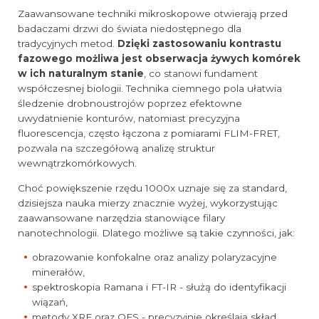
Zaawansowane techniki mikroskopowe otwierają przed
badaczami drzwi do świata niedostępnego dla
tradycyjnych metod.
Dzięki zastosowaniu kontrastu
fazowego możliwa jest obserwacja żywych komórek
w ich naturalnym stanie
, co stanowi fundament
współczesnej biologii. Technika ciemnego pola ułatwia
śledzenie drobnoustrojów poprzez efektowne
uwydatnienie konturów, natomiast precyzyjna
fluorescencja, często łączona z pomiarami FLIM-FRET,
pozwala na szczegółową analizę struktur
wewnątrzkomórkowych.
Choć powiększenie rzędu 1000x uznaje się za standard,
dzisiejsza nauka mierzy znacznie wyżej, wykorzystując
zaawansowane narzędzia stanowiące filary
nanotechnologii. Dlatego możliwe są takie czynności, jak:
obrazowanie konfokalne oraz analizy polaryzacyjne
minerałów,
spektroskopia Ramana i FT-IR - służą do identyfikacji
wiązań,
metody XRF oraz OES - precyzyjnie określają skład