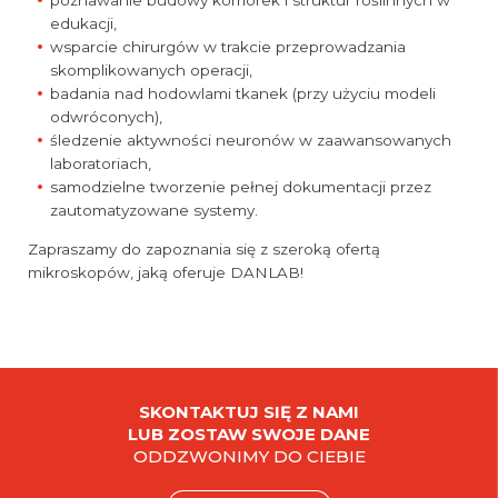
poznawanie budowy komórek i struktur roślinnych w
edukacji,
wsparcie chirurgów w trakcie przeprowadzania
skomplikowanych operacji,
badania nad hodowlami tkanek (przy użyciu modeli
odwróconych),
śledzenie aktywności neuronów w zaawansowanych
laboratoriach,
samodzielne tworzenie pełnej dokumentacji przez
zautomatyzowane systemy.
Zapraszamy do zapoznania się z szeroką ofertą
mikroskopów, jaką oferuje DANLAB!
SKONTAKTUJ SIĘ Z NAMI
LUB ZOSTAW SWOJE DANE
ODDZWONIMY DO CIEBIE