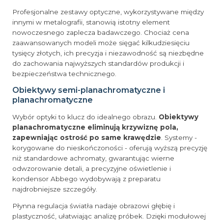
Profesjonalne zestawy optyczne, wykorzystywane między
innymi w metalografii, stanowią istotny element
nowoczesnego zaplecza badawczego. Chociaż cena
zaawansowanych modeli może sięgać kilkudziesięciu
tysięcy złotych, ich precyzja i niezawodność są niezbędne
do zachowania najwyższych standardów produkcji i
bezpieczeństwa technicznego.
Obiektywy semi-planachromatyczne i
planachromatyczne
Wybór optyki to klucz do idealnego obrazu.
Obiektywy
planachromatyczne eliminują krzywiznę pola,
zapewniając ostrość po same krawędzie
. Systemy -
korygowane do nieskończoności - oferują wyższą precyzję
niż standardowe achromaty, gwarantując wierne
odwzorowanie detali, a precyzyjne oświetlenie i
kondensor Abbego wydobywają z preparatu
najdrobniejsze szczegóły.
Płynna regulacja światła nadaje obrazowi głębię i
plastyczność, ułatwiając analizę próbek. Dzięki modułowej