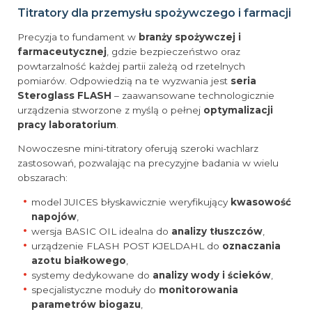
Titratory dla przemysłu spożywczego i farmacji
Precyzja to fundament w
branży spożywczej i
farmaceutycznej
, gdzie bezpieczeństwo oraz
powtarzalność każdej partii zależą od rzetelnych
pomiarów. Odpowiedzią na te wyzwania jest
seria
Steroglass FLASH
– zaawansowane technologicznie
urządzenia stworzone z myślą o pełnej
optymalizacji
pracy laboratorium
.
Nowoczesne mini-titratory oferują szeroki wachlarz
zastosowań, pozwalając na precyzyjne badania w wielu
obszarach:
model JUICES błyskawicznie weryfikujący
kwasowość
napojów
,
wersja BASIC OIL idealna do
analizy tłuszczów
,
urządzenie FLASH POST KJELDAHL do
oznaczania
azotu białkowego
,
systemy dedykowane do
analizy wody i ścieków
,
specjalistyczne moduły do
monitorowania
parametrów biogazu
,