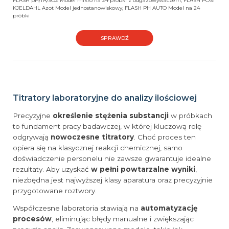
FLASH pH/TA/SO2 Model mikro na 24 próbki z odgazowywaczem, FLASH POST
KJELDAHL Azot Model jednostanowiskowy, FLASH PH AUTO Model na 24
próbki
SPRAWDŹ
Titratory laboratoryjne do analizy ilościowej
Precyzyjne
określenie stężenia substancji
w próbkach
to fundament pracy badawczej, w której kluczową rolę
odgrywają
nowoczesne titratory
. Choć proces ten
opiera się na klasycznej reakcji chemicznej, samo
doświadczenie personelu nie zawsze gwarantuje idealne
rezultaty. Aby uzyskać
w pełni powtarzalne wyniki
,
niezbędna jest najwyższej klasy aparatura oraz precyzyjnie
przygotowane roztwory.
Współczesne laboratoria stawiają na
automatyzację
procesów
, eliminując błędy manualne i zwiększając