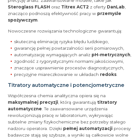
precyzję analiz. Zaawansowane modele, takie jak
Steroglass FLASH
oraz
Titrex ACT2
z oferty
DanLab
,
znacząco podnoszą efektywność pracy w
przemyśle
spożywczym
.
Nowoczesne rozwiązania technologiczne gwarantują:
skuteczną eliminację ryzyka błędu ludzkiego,
gwarancję pełnej powtarzalności serii pomiarowych,
automatyzację wymagających analiz
pH-metrycznych
,
zgodność z rygorystycznymi normami jakościowymi,
znaczące usprawnienie procesów diagnostycznych,
precyzyjne miareczkowanie w układach
redoks
.
Titratory automatyczne i potencjometryczne
Współczesna chemia analityczna opiera się na
maksymalnej precyzji
, którą gwarantują
titratory
automatyczne
. Te zaawansowane urządzenia
rewolucjonizują pracę w laboratorium, wykrywając
subtelne zmiany fizykochemiczne bez potrzeby stałego
nadzoru operatora. Dzięki
pełnej automatyzacji
procesy
badawcze stają się szybsze, a wyniki są całkowicie wolne