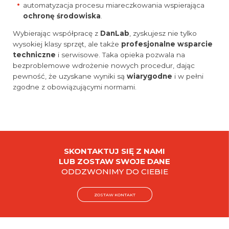
automatyzacja procesu miareczkowania wspierająca
ochronę środowiska
.
Wybierając współpracę z
DanLab
, zyskujesz nie tylko
wysokiej klasy sprzęt, ale także
profesjonalne wsparcie
techniczne
i serwisowe. Taka opieka pozwala na
bezproblemowe wdrożenie nowych procedur, dając
pewność, że uzyskane wyniki są
wiarygodne
i w pełni
zgodne z obowiązującymi normami.
SKONTAKTUJ SIĘ Z NAMI
LUB ZOSTAW SWOJE DANE
ODDZWONIMY DO CIEBIE
ZOSTAW KONTAKT