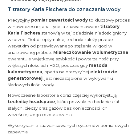
Titratory Karla Fischera do oznaczania wody
Precyzyjny
pomiar zawartości wody
to kluczowy proces
w nowoczesnej analityce, a zaawansowane
titratory
Karla Fischera
stanowią w tej dziedzinie niedościgniony
wzorzec. Dobór optymalnej techniki zależy przede
wszystkim od przewidywanego stężenia wilgoci w
analizowanej próbce.
Miareczkowanie wolumetryczne
gwarantuje wyjątkową szybkość i powtarzalność przy
większych ilościach H2O, podczas gdy
metoda
kulometryczna
, oparta na precyzyjnej
elektrodzie
generatorowej
, jest niezastąpiona w wykrywaniu
śladowych ilości wody.
Nowoczesne laboratoria coraz częściej wykorzystują
technikę headspace
, która pozwala na badanie ciał
stałych, cieczy oraz gazów bez konieczności ich
wcześniejszego rozpuszczania.
Wykorzystanie zaawansowanych systemów pomiarowych
zapewnia: