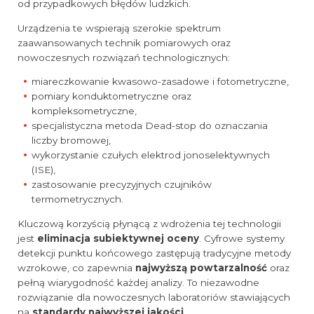
od przypadkowych błędów ludzkich.
Urządzenia te wspierają szerokie spektrum
zaawansowanych technik pomiarowych oraz
nowoczesnych rozwiązań technologicznych:
miareczkowanie kwasowo-zasadowe i fotometryczne,
pomiary konduktometryczne oraz
kompleksometryczne,
specjalistyczna metoda Dead-stop do oznaczania
liczby bromowej,
wykorzystanie czułych elektrod jonoselektywnych
(ISE),
zastosowanie precyzyjnych czujników
termometrycznych.
Kluczową korzyścią płynącą z wdrożenia tej technologii
jest
eliminacja subiektywnej oceny
. Cyfrowe systemy
detekcji punktu końcowego zastępują tradycyjne metody
wzrokowe, co zapewnia
najwyższą powtarzalność
oraz
pełną wiarygodność każdej analizy. To niezawodne
rozwiązanie dla nowoczesnych laboratoriów stawiających
na
standardy najwyższej jakości
.