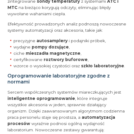
zintegrowane
sondy temperatury
z systemami
ATC i
MTC
na bieżąco korygują odczyty, eliminując błędy
wywołane wahaniami ciepła.
Efektywność prowadzonych analiz podnoszą nowoczesne
systemy automatyzacji oraz akcesoria, takie jak:
precyzyjne
autosamplery
i podajniki próbek,
wydajne
pompy dozujące
,
ciche
mieszadła magnetyczne
,
certyfikowane
roztwory buforowe
,
wzorce o wysokiej czystości oraz
szkło laboratoryjne
.
Oprogramowanie laboratoryjne zgodne z
normami
Sercem współczesnych systemów miareczkujących jest
inteligentne oprogramowanie
, które integruje
wszystkie akcesoria w jeden, sprawnie działający
organizm. Dzięki zaawansowanym algorytmom codzienna
praca personelu staje się prostsza, a
automatyzacja
procesów
wyraźnie podnosi ogólną wydajność
laboratorium. Nowoczesne zestawy gwarantują: