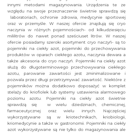
innymi metodami magazynowania. Urządzenia te ze
względu na swoje przeznaczenie świetnie sprawdzą się
laboratoriach, ochronie zdrowia, medycynie sportowej
oraz w przemyśle. W naszej ofercie znajdują się cryo
naczynia w różnych pojemnościach- od kilkudziesięciu
mililitrów do nawet ponad sześciuset litrów. W naszej
ofercie posiadamy szeroki asortyment cryo naczyń- są to
pojemniki na ciekły azot, pojemniki do przechowywania
produktów w oparach ciekłego azotu, naczynia dewara a
także akcesoria do cryo naczyń. Pojemniki na ciekły azot
służą do długoterminowego przechowywania ciekłego
azotu, parowanie zawartości jest zminimalizowane i
pozwala przez długi przetrzymywać zawartość. Niektóre z
pojemników można dodatkowo doposażyć w komplet
stelaży do kriofiolek lub systemy ustawienia alarmowego
poziomu azotu. Pojemniki na ciekły azot świetnie
sprawdzą się w wielu dziedzinach, chemicznej,
farmaceutycznej oraz wielu innych. Najczęściej
wykorzystywane są w kriotechnikach, kriobiologii,
kriomedycynie a także w gastronomii. Pojemniki na ciekły
azot wykorzystywane są nie tylko do magazynowania ale