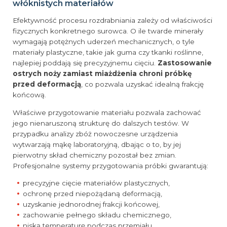
włóknistych materiałów
Efektywność procesu rozdrabniania zależy od właściwości
fizycznych konkretnego surowca. O ile twarde minerały
wymagają potężnych uderzeń mechanicznych, o tyle
materiały plastyczne, takie jak guma czy tkanki roślinne,
najlepiej poddają się precyzyjnemu cięciu.
Zastosowanie
ostrych noży zamiast miażdżenia chroni próbkę
przed deformacją
, co pozwala uzyskać idealną frakcję
końcową.
Właściwe przygotowanie materiału pozwala zachować
jego nienaruszoną strukturę do dalszych testów. W
przypadku analizy zbóż nowoczesne urządzenia
wytwarzają mąkę laboratoryjną, dbając o to, by jej
pierwotny skład chemiczny pozostał bez zmian.
Profesjonalne systemy przygotowania próbki gwarantują:
precyzyjne cięcie materiałów plastycznych,
ochronę przed niepożądaną deformacją,
uzyskanie jednorodnej frakcji końcowej,
zachowanie pełnego składu chemicznego,
niską temperaturę podczas przemiału,