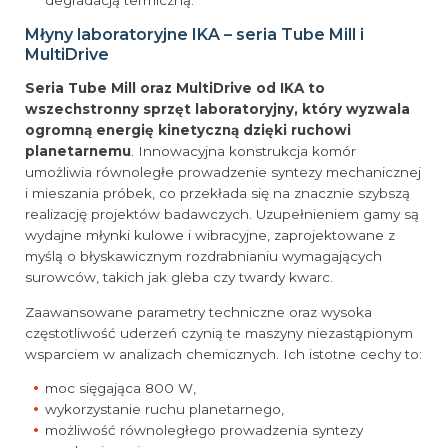
degradacją termiczną.
Młyny laboratoryjne IKA – seria Tube Mill i
MultiDrive
Seria Tube Mill oraz MultiDrive od IKA to
wszechstronny sprzęt laboratoryjny, który wyzwala
ogromną energię kinetyczną dzięki ruchowi
planetarnemu
. Innowacyjna konstrukcja komór
umożliwia równoległe prowadzenie syntezy mechanicznej
i mieszania próbek, co przekłada się na znacznie szybszą
realizację projektów badawczych. Uzupełnieniem gamy są
wydajne młynki kulowe i wibracyjne, zaprojektowane z
myślą o błyskawicznym rozdrabnianiu wymagających
surowców, takich jak gleba czy twardy kwarc.
Zaawansowane parametry techniczne oraz wysoka
częstotliwość uderzeń czynią te maszyny niezastąpionym
wsparciem w analizach chemicznych. Ich istotne cechy to:
moc sięgająca 800 W,
wykorzystanie ruchu planetarnego,
możliwość równoległego prowadzenia syntezy