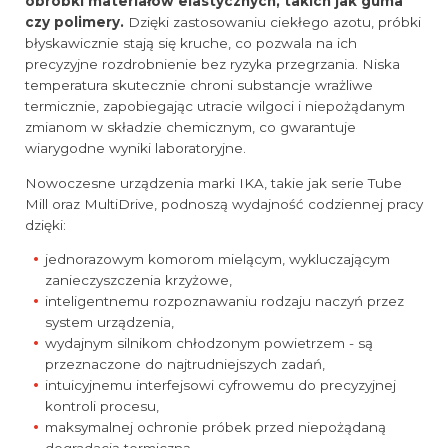
obróbki materiałów elastycznych, takich jak guma
czy polimery.
Dzięki zastosowaniu ciekłego azotu, próbki
błyskawicznie stają się kruche, co pozwala na ich
precyzyjne rozdrobnienie bez ryzyka przegrzania. Niska
temperatura skutecznie chroni substancje wrażliwe
termicznie, zapobiegając utracie wilgoci i niepożądanym
zmianom w składzie chemicznym, co gwarantuje
wiarygodne wyniki laboratoryjne.
Nowoczesne urządzenia marki IKA, takie jak serie Tube
Mill oraz MultiDrive, podnoszą wydajność codziennej pracy
dzięki:
jednorazowym komorom mielącym, wykluczającym
zanieczyszczenia krzyżowe,
inteligentnemu rozpoznawaniu rodzaju naczyń przez
system urządzenia,
wydajnym silnikom chłodzonym powietrzem - są
przeznaczone do najtrudniejszych zadań,
intuicyjnemu interfejsowi cyfrowemu do precyzyjnej
kontroli procesu,
maksymalnej ochronie próbek przed niepożądaną