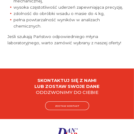
mechanicznej,
wysoka częstotliwość uderzeń zapewniająca precyzję,
zdolność do obróbki wsadu o masie do 4 kg,
pełna powtarzalność wyników w analizach
chemicznych.
Jeśli szukają Państwo odpowiedniego młyna
laboratoryjnego, warto zamówić wybrany z naszej oferty!
SKONTAKTUJ SIĘ Z NAMI
LUB ZOSTAW SWOJE DANE
ODDZWONIMY DO CIEBIE
ZOSTAW KONTAKT