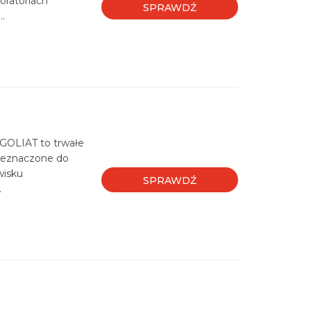
oratoriach
SPRAWDŹ
..
 GOLIAT to trwałe
rzeznaczone do
wisku
SPRAWDŹ
.