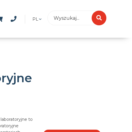
PL
oryjne
 laboratoryjne to
oratoryjne