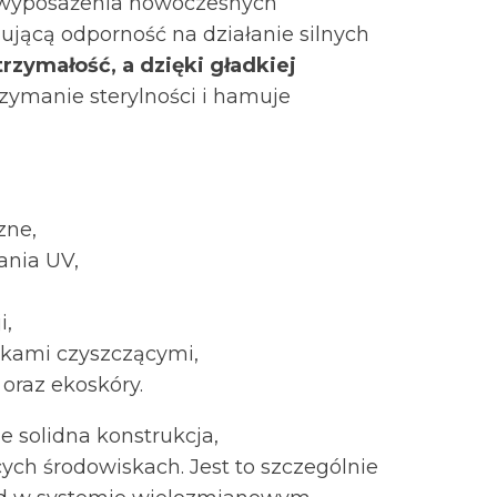
 wyposażenia nowoczesnych
ującą odporność na działanie silnych
rzymałość, a dzięki gładkiej
trzymanie sterylności i hamuje
zne,
ania UV,
i,
dkami czyszczącymi,
 oraz ekoskóry.
 solidna konstrukcja,
ch środowiskach. Jest to szczególnie