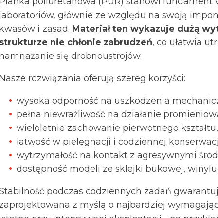
Pianka poliuretanowa (PUR) stanowi fundament
laboratoriów, głównie ze względu na swoją impon
kwasów i zasad.
Materiał ten wykazuje dużą wyt
strukturze nie chłonie zabrudzeń
, co ułatwia u
namnażanie się drobnoustrojów.
Nasze rozwiązania oferują szereg korzyści:
wysoka odporność na uszkodzenia mechanic
pełna niewrażliwość na działanie promieniow
wieloletnie zachowanie pierwotnego kształtu,
łatwość w pielęgnacji i codziennej konserwacj
wytrzymałość na kontakt z agresywnymi śro
dostępność modeli ze sklejki bukowej, winylu
Stabilność podczas codziennych zadań gwarantuje
zaprojektowana z myślą o najbardziej wymagający