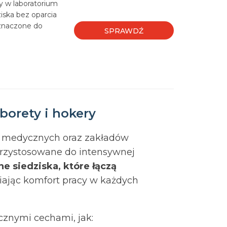
y w laboratorium
ziska bez oparcia
eznaczone do
SPRAWDŹ
aborety i hokery
 medycznych oraz zakładów
rzystosowane do intensywnej
e siedziska, które łączą
iając komfort pracy w każdych
cznymi cechami, jak: