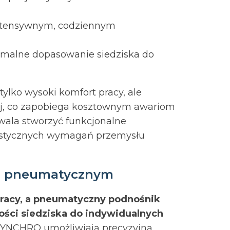
intensywnym, codziennym
ymalne dopasowanie siedziska do
tylko wysoki komfort pracy, ale
ej, co zapobiega kosztownym awariom
zwala stworzyć funkcjonalne
rystycznych wymagań przemysłu
em pneumatycznym
racy, a pneumatyczny podnośnik
ści siedziska do indywidualnych
YNCHRO umożliwiają precyzyjną