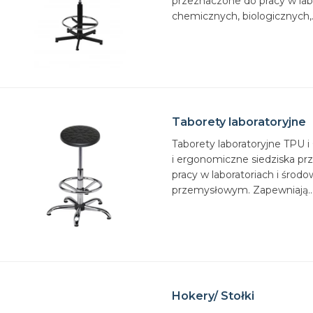
przeznaczone do pracy w lab
chemicznych, biologicznych,.
Taborety laboratoryjne
Taborety laboratoryjne TPU i
i ergonomiczne siedziska p
pracy w laboratoriach i środo
przemysłowym. Zapewniają..
Hokery/ Stołki