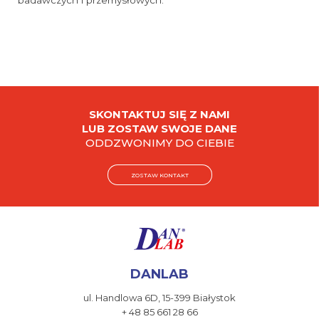
badawczych i przemysłowych.
SKONTAKTUJ SIĘ Z NAMI
LUB ZOSTAW SWOJE DANE
ODDZWONIMY DO CIEBIE
ZOSTAW KONTAKT
DANLAB
ul. Handlowa 6D,
15-399 Białystok
+ 48 85 661 28 66