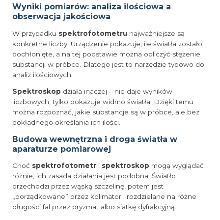
Wyniki pomiarów: analiza ilościowa a
obserwacja jakościowa
W przypadku
spektrofotometru
najważniejsze są
konkretne liczby. Urządzenie pokazuje, ile światła zostało
pochłonięte, a na tej podstawie można obliczyć stężenie
substancji w próbce. Dlatego jest to narzędzie typowo do
analiz ilościowych.
Spektroskop
działa inaczej – nie daje wyników
liczbowych, tylko pokazuje widmo światła. Dzięki temu
można rozpoznać, jakie substancje są w próbce, ale bez
dokładnego określania ich ilości.
Budowa wewnętrzna i droga światła w
aparaturze pomiarowej
Choć
spektrofotometr
i
spektroskop
mogą wyglądać
różnie, ich zasada działania jest podobna. Światło
przechodzi przez wąską szczelinę, potem jest
„porządkowane” przez kolimator i rozdzielane na różne
długości fal przez pryzmat albo siatkę dyfrakcyjną.