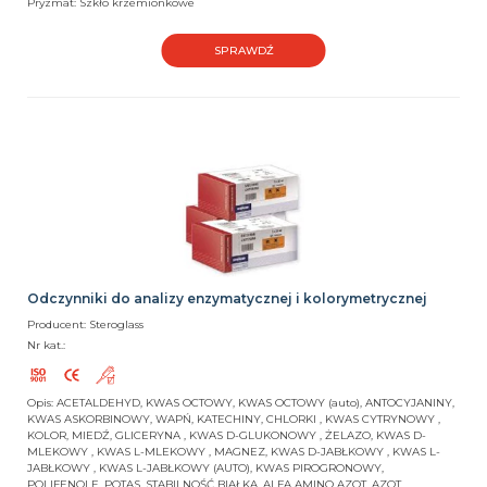
Pryzmat: Szkło krzemionkowe
SPRAWDŹ
Odczynniki do analizy enzymatycznej i kolorymetrycznej
Producent: Steroglass
Nr kat.:
Opis: ACETALDEHYD, KWAS OCTOWY, KWAS OCTOWY (auto), ANTOCYJANINY,
KWAS ASKORBINOWY, WAPŃ, KATECHINY, CHLORKI , KWAS CYTRYNOWY ,
KOLOR, MIEDŹ, GLICERYNA , KWAS D-GLUKONOWY , ŻELAZO, KWAS D-
MLEKOWY , KWAS L-MLEKOWY , MAGNEZ, KWAS D-JABŁKOWY , KWAS L-
JABŁKOWY , KWAS L-JABŁKOWY (AUTO), KWAS PIROGRONOWY,
POLIFENOLE, POTAS, STABILNOŚĆ BIAŁKA, ALFA AMINO AZOT, AZOT