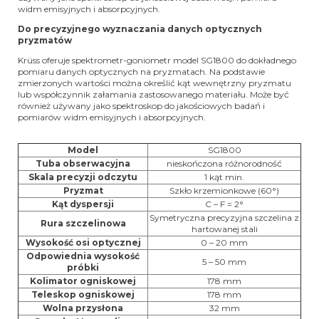
widm emisyjnych i absorpcyjnych.
Do precyzyjnego wyznaczania danych optycznych
pryzmatów
Krüss oferuje spektrometr-goniometr model SG1800 do dokładnego
pomiaru danych optycznych na pryzmatach. Na podstawie
zmierzonych wartości można określić kąt wewnętrzny pryzmatu
lub współczynnik załamania zastosowanego materiału. Może być
również używany jako spektroskop do jakościowych badań i
pomiarów widm emisyjnych i absorpcyjnych.
Model
SG1800
Tuba obserwacyjna
nieskończona różnorodność
Skala precyzji odczytu
1 kąt min.
Pryzmat
Szkło krzemionkowe (60°)
Kąt dyspersji
C – F = 2°
Symetryczna precyzyjna szczelina z
Rura szczelinowa
hartowanej stali
Wysokość osi optycznej
0 – 20 mm
Odpowiednia wysokość
5 – 50 mm
próbki
Kolimator ogniskowej
178 mm
Teleskop ogniskowej
178 mm
Wolna przysłona
32 mm