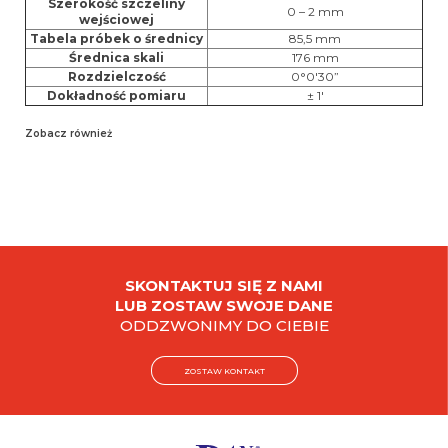
Szerokość szczeliny
0 – 2 mm
wejściowej
Tabela próbek o średnicy
85,5 mm
Średnica skali
176 mm
Rozdzielczość
0°0'30”
Dokładność pomiaru
± 1'
Zobacz również
SKONTAKTUJ SIĘ Z NAMI
LUB ZOSTAW SWOJE DANE
ODDZWONIMY DO CIEBIE
ZOSTAW KONTAKT