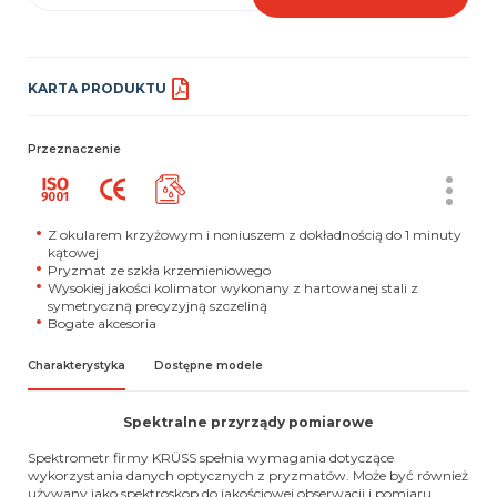
KARTA PRODUKTU
Przeznaczenie
Z okularem krzyżowym i noniuszem z dokładnością do 1 minuty
kątowej
Pryzmat ze szkła krzemieniowego
Wysokiej jakości kolimator wykonany z hartowanej stali z
symetryczną precyzyjną szczeliną
Bogate akcesoria
Charakterystyka
Dostępne modele
Spektralne przyrządy pomiarowe
Spektrometr firmy KRÜSS spełnia wymagania dotyczące
wykorzystania danych optycznych z pryzmatów. Może być również
używany jako spektroskop do jakościowej obserwacji i pomiaru