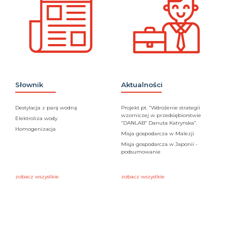
Słownik
Aktualności
Destylacja z parą wodną
Projekt pt. ”Wdrożenie strategii
wzorniczej w przedsiębiorstwie
Elektroliza wody
“DANLAB” Danuta Katrynska”.
Homogenizacja
Misja gospodarcza w Malezji
Misja gospodarcza w Japonii -
podsumowanie
zobacz wszystkie
zobacz wszystkie