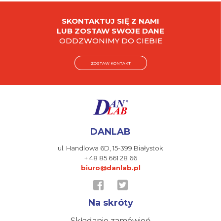
SKONTAKTUJ SIĘ Z NAMI
LUB ZOSTAW SWOJE DANE
ODDZWONIMY DO CIEBIE
ZOSTAW KONTAKT
DANLAB
ul. Handlowa 6D,
15-399 Białystok
+ 48 85 661 28 66
biuro@danlab.pl
Na skróty
Składanie zamówień