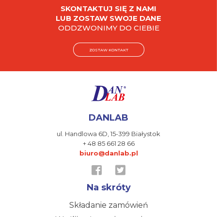
SKONTAKTUJ SIĘ Z NAMI
LUB ZOSTAW SWOJE DANE
ODDZWONIMY DO CIEBIE
ZOSTAW KONTAKT
DANLAB
ul. Handlowa 6D,
15-399 Białystok
+ 48 85 661 28 66
biuro@danlab.pl
Na skróty
Składanie zamówień