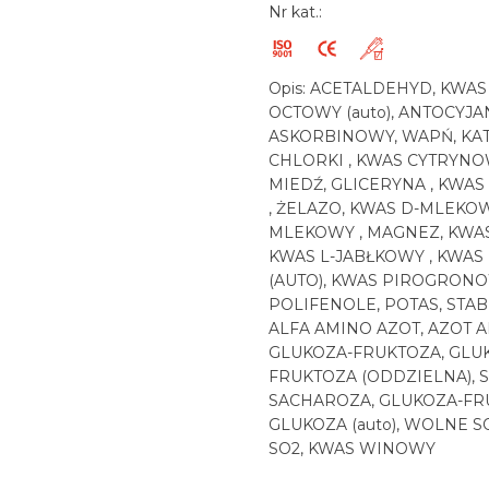
Nr kat.:
Opis: ACETALDEHYD, KWA
OCTOWY (auto), ANTOCYJA
ASKORBINOWY, WAPŃ, KAT
CHLORKI , KWAS CYTRYNO
MIEDŹ, GLICERYNA , KWA
, ŻELAZO, KWAS D-MLEKOW
MLEKOWY , MAGNEZ, KWAS
KWAS L-JABŁKOWY , KWAS
(AUTO), KWAS PIROGRONO
POLIFENOLE, POTAS, STAB
ALFA AMINO AZOT, AZOT 
GLUKOZA-FRUKTOZA, GLU
FRUKTOZA (ODDZIELNA), 
SACHAROZA, GLUKOZA-FRUK
GLUKOZA (auto), WOLNE S
SO2, KWAS WINOWY