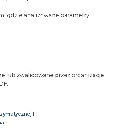
m, gdzie
analizowane parametry
ne lub zwalidowane
przez organizacje
IDF.
nzymatycznej i
na