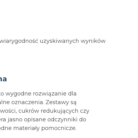
a wiarygodność uzyskiwanych wyników
na
to wygodne rozwiązanie dla
alne oznaczenia. Zestawy są
owości, cukrów redukujących czy
era jasno opisane odczynniki do
będne materiały pomocnicze.