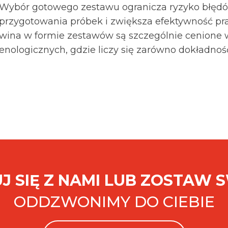
Wybór gotowego zestawu ogranicza ryzyko błędów
przygotowania próbek i zwiększa efektywność pra
wina w formie zestawów są szczególnie cenione 
enologicznych, gdzie liczy się zarówno dokładność
J SIĘ Z NAMI LUB ZOSTAW 
ODDZWONIMY DO CIEBIE