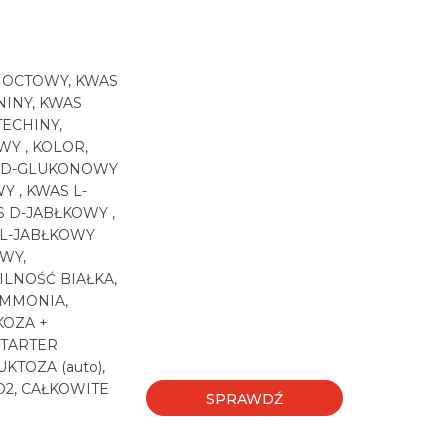
S OCTOWY, KWAS
NINY, KWAS
ECHINY,
WY , KOLOR,
S D-GLUKONOWY
Y , KWAS L-
 D-JABŁKOWY ,
 L-JABŁKOWY
WY,
ILNOŚĆ BIAŁKA,
AMMONIA,
KOZA +
STARTER
TOZA (auto),
O2, CAŁKOWITE
SPRAWDŹ