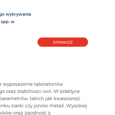
ego wykrywania
 spp. w
SPRAWDŹ
e wyposażenie laboratoriów
o oraz stabilności win. W praktyce
 parametrów, takich jak kwasowość
enku siarki czy jonów metali. Wysokiej
ników oraz zgodność z