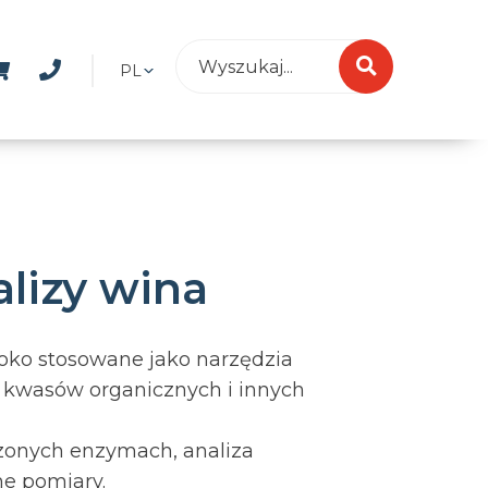
PL
lizy wina
oko stosowane jako narzędzia
, kwasów organicznych i innych
zczonych enzymach,
analiza
ne pomiary.