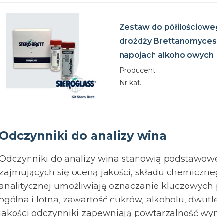
Zestaw do półilościow
drożdży Brettanomyces
napojach alkoholowych
Producent:
Nr kat.:
Odczynniki do analizy wina
Odczynniki do analizy wina stanowią podstawow
zajmujących się oceną jakości, składu chemiczneg
analitycznej umożliwiają oznaczanie kluczowych
ogólna i lotna, zawartość cukrów, alkoholu, dwutl
jakości odczynniki zapewniają powtarzalność wy