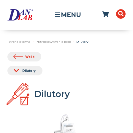
MENU
Strona główna
Przygotowywanie prób
Dilutory
Wróć
Dilutory
Dilutory