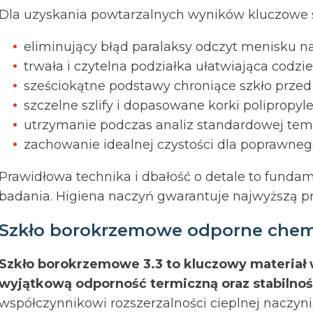
Dla uzyskania powtarzalnych wyników kluczowe 
eliminujący błąd paralaksy odczyt menisku n
trwała i czytelna podziałka ułatwiająca codzi
sześciokątne podstawy chroniące szkło przed
szczelne szlify i dopasowane korki polipropyl
utrzymanie podczas analiz standardowej tem
zachowanie idealnej czystości dla poprawneg
Prawidłowa technika i dbałość o detale to fundame
badania. Higiena naczyń gwarantuje najwyższą pre
Szkło borokrzemowe odporne chemi
Szkło borokrzemowe 3.3 to kluczowy materiał w
wyjątkową odporność termiczną oraz stabilnoś
współczynnikowi rozszerzalności cieplnej naczyn