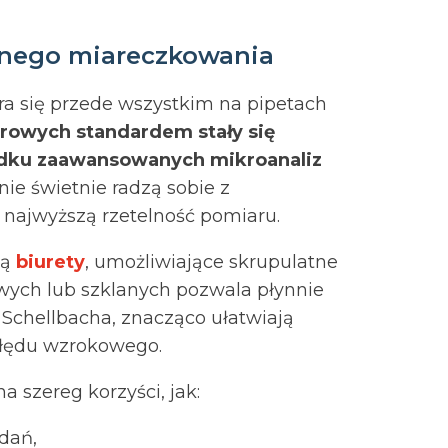
adnego miareczkowania
ra się przede wszystkim na pipetach
rowych standardem stały się
adku zaawansowanych mikroanaliz
tnie świetnie radzą sobie z
 najwyższą rzetelność pomiaru.
ją
biurety
, umożliwiające skrupulatne
wych lub szklanych pozwala płynnie
 Schellbacha, znacząco ułatwiają
błędu wzrokowego.
a szereg korzyści, jak:
dań,