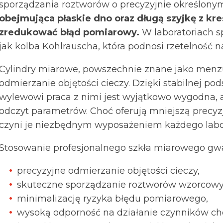
sporządzania roztworów o precyzyjnie określony
obejmująca płaskie dno oraz długą szyjkę z kr
zredukować błąd pomiarowy.
W laboratoriach sp
jak kolba Kohlrauscha, która podnosi rzetelność
Cylindry miarowe, powszechnie znane jako menzu
odmierzanie objętości cieczy. Dzięki stabilnej p
wylewowi praca z nimi jest wyjątkowo wygodna, a
odczyt parametrów. Choć oferują mniejszą precyzj
czyni je niezbędnym wyposażeniem każdego labo
Stosowanie profesjonalnego szkła miarowego gwa
precyzyjne odmierzanie objętości cieczy,
skuteczne sporządzanie roztworów wzorcowy
minimalizację ryzyka błędu pomiarowego,
wysoką odporność na działanie czynników c