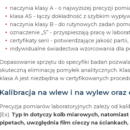
naczynia klasy A - o najwyższej precyzji pomi
klasa AS - łączy dokładność z szybkim wypły
naczynia klasy B - do rutynowych zadań pom
oznaczenie „S” - przyspieszają pracę w labora
certyfikaty serii - potwierdzające jakość partii,
indywidualne świadectwa wzorcowania dla p
Dopasowanie sprzętu do specyfiki badań pozwala
skuteczną eliminację pomyłek analitycznych. Klas
klasa A jest niezbędna w certyfikowanych proced
Kalibracja na wlew i na wylew oraz
Precyzja pomiarów laboratoryjnych zależy od kalibr
(Ex).
Typ In dotyczy kolb miarowych, natomiast 
pipetach, uwzględnia film cieczy na ściankac