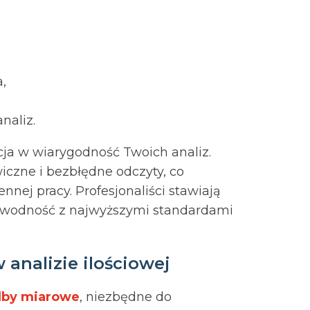
a,
naliz.
cja w wiarygodność Twoich analiz.
iczne i bezbłędne odczyty, co
nej pracy. Profesjonaliści stawiają
ezawodność z najwyższymi standardami
 analizie ilościowej
lby miarowe
, niezbędne do