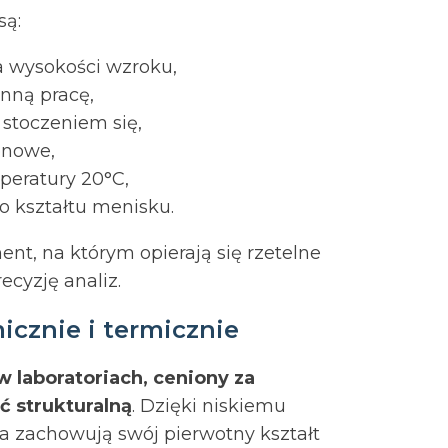
są:
a wysokości wzroku,
enną pracę,
 stoczeniem się,
enowe,
peratury 20°C,
o kształtu menisku.
nt, na którym opierają się rzetelne
cyzję analiz.
cznie i termicznie
 laboratoriach, ceniony za
ć strukturalną
. Dzięki niskiemu
ia zachowują swój pierwotny kształt