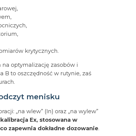
arowej,
wem,
ocniczych,
torium,
omiarów krytycznych.
 na optymalizację zasobów i
a B to oszczędność w rutynie, zaś
urach.
 odczyt menisku
acji: „na wlew” (In) oraz „na wylew”
kalibracja Ex, stosowana w
h, co zapewnia dokładne dozowanie
.