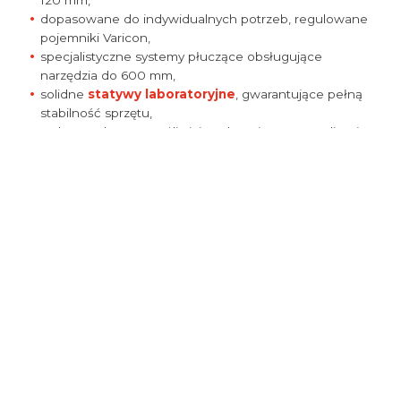
120 mm,
dopasowane do indywidualnych potrzeb, regulowane
pojemniki Varicon,
specjalistyczne systemy płuczące obsługujące
narzędzia do 600 mm,
solidne
statywy laboratoryjne
, gwarantujące pełną
stabilność sprzętu,
stalowe tubusy, umożliwiające bezpieczną sterylizację
aparatury,
kompletne zestawy serwisowe, zawierające niezbędne
smary i uszczelki.
Codzienną pracę usprawniają rozwiązania ergonomiczne,
takie jak wieszaki czy nowoczesne stacje indukcyjne.
Czystość blatu pomagają zachować tacki ociekowe,
natomiast silikonowe wykładki skutecznie chronią
powierzchnie przed przedwczesnym zużyciem. Stała
dbałość o detale znacząco wydłuża żywotność Twojego
wyposażenia!
Zapraszamy do zapoznania się z wyborem pipet i
akcesoriów do nich z naszej oferty!