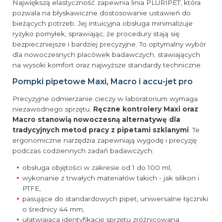
Największą elastyczność zapewnia linia PLURIPET, która
pozwala na błyskawiczne dostosowanie ustawień do
bieżących potrzeb. Jej intuicyjna obsługa minimalizuje
ryzyko pomyłek, sprawiając, że procedury stają się
bezpieczniejsze i bardziej precyzyjne. To optymalny wybór
dla nowoczesnych placówek badawczych, stawiających
na wysoki komfort oraz najwyższe standardy techniczne.
Pompki pipetowe Maxi, Macro i accu-jet pro
Precyzyjne odmierzanie cieczy w laboratorium wymaga
niezawodnego sprzętu.
Ręczne kontrolery Maxi oraz
Macro stanowią nowoczesną alternatywę dla
tradycyjnych metod pracy z pipetami szklanymi
. Te
ergonomiczne narzędzia zapewniają wygodę i precyzję
podczas codziennych zadań badawczych:
obsługa objętości w zakresie od 1 do 100 ml,
wykonanie z trwałych materiałów takich - jak silikon i
PTFE,
pasujące do standardowych pipet, uniwersalne łączniki
o średnicy 44 mm,
ułatwiająca identyfikację sprzętu zróżnicowana