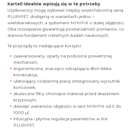
Kartell idealnie wpisują się w te potrzeby
.
Użytkownicy mogą wybierać między wszechstronną serią
PLURIPET, dostępną w wariantach jedno- i
wielokanałowych, a systemem MINIFIX o stałej objętości.
Oba rozwiązania gwarantują powtarzalność pomiarów, co
stanowi fundament rzetelnych badań naukowych.
Te przyrządy to następujące korzyści:
zaawansowany, oparty na poduszce powietrznej
mechanizm,
ergonomiczna, znacząco odciążająca dłoń lekka
konstrukcja,
ułatwiający codzienną pracę zintegrowany wyrzutnik
końcówek,
skuteczne filtry chroniące materiał przed skażeniem
krzyżowym,
dziesięć wariantów objętości w serii MINIFIX od 5 do
1000 µl,
intuicyjna i płynna regulacja parametrów w linii
PLURIPET.