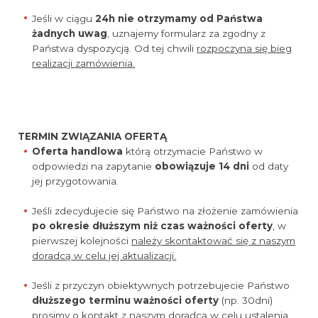
Jeśli w ciągu
24h nie otrzymamy od Państwa
żadnych uwag
, uznajemy formularz za zgodny z
Państwa dyspozycją. Od tej chwili
rozpoczyna się bieg
realizacji zamówienia.
TERMIN ZWIĄZANIA OFERTĄ
Oferta handlowa
którą otrzymacie Państwo w
odpowiedzi na zapytanie
obowiązuje 14 dni
od daty
jej przygotowania.
Jeśli zdecydujecie się Państwo na złożenie zamówienia
po okresie dłuższym niż czas ważności oferty
, w
pierwszej kolejności
należy skontaktować się z naszym
doradcą w celu jej aktualizacji.
Jeśli z przyczyn obiektywnych potrzebujecie Państwo
dłuższego terminu ważności oferty
(np. 30dni)
prosimy o
kontakt z naszym doradcą
w celu ustalenia