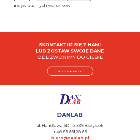
indywidualnych warunków.
SKONTAKTUJ SIĘ Z NAMI
LUB ZOSTAW SWOJE DANE
ODDZWONIMY DO CIEBIE
ZOSTAW KONTAKT
DANLAB
ul. Handlowa 6D,
15-399 Białystok
+ 48 85 661 28 66
biuro@danlab.pl