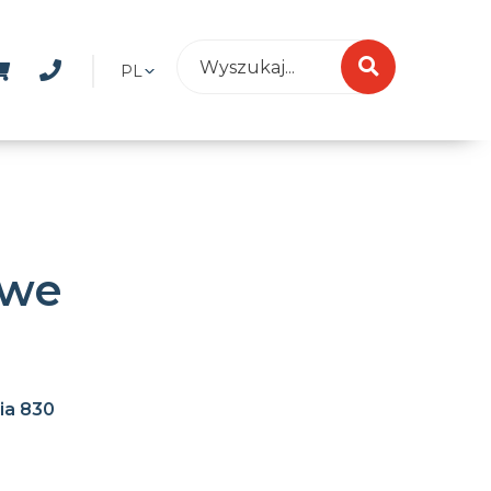
PL
owe
ia 830