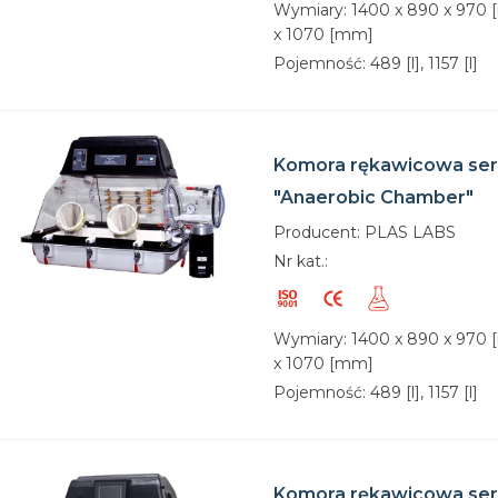
Wymiary: 1400 x 890 x 970 
x 1070 [mm]
Pojemność: 489 [l], 1157 [l]
Komora rękawicowa ser
"Anaerobic Chamber"
Producent: PLAS LABS
Nr kat.:
Wymiary: 1400 x 890 x 970 
x 1070 [mm]
Pojemność: 489 [l], 1157 [l]
Komora rękawicowa ser