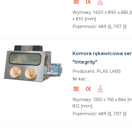
Wymiary: 1400 x 890 x 685 [
x 810 [mm]
Pojemność: 489 [l], 1157 [l]
Komora rękawicowa ser
"Integrity"
Producent: PLAS LABS
Nr kat.:
Wymiary: 1350 x 765 x 864 [m
812 [mm]
Pojemność: 489 [l], 1157 [l]