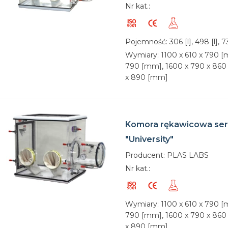
Nr kat.:
Pojemność: 306 [l], 498 [l], 730
Wymiary: 1100 x 610 x 790 [
790 [mm], 1600 x 790 x 860
x 890 [mm]
Komora rękawicowa ser
"University"
Producent: PLAS LABS
Nr kat.:
Wymiary: 1100 x 610 x 790 [
790 [mm], 1600 x 790 x 860
x 890 [mm]