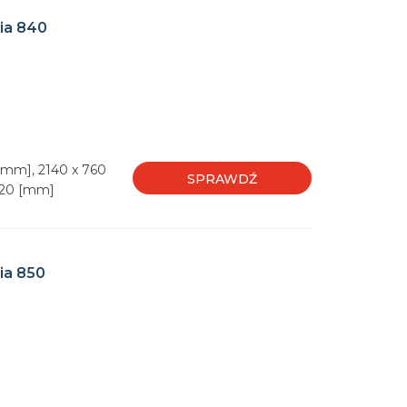
ia 840
[mm], 2140 x 760
SPRAWDŹ
1220 [mm]
ia 850