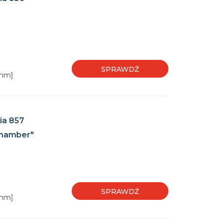
SPRAWDŹ
[mm]
ia 857
Chamber"
SPRAWDŹ
[mm]