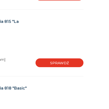
a 815 "La
[mm]
SPRAWDŹ
a 818 "Basic"