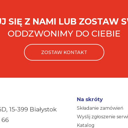
J SIĘ Z NAMI LUB ZOSTAW 
ODDZWONIMY DO CIEBIE
ZOSTAW KONTAKT
Na skróty
Składanie zamówień
6D,
15-399 Białystok
Wyślij zgłoszenie ser
 66
Katalog