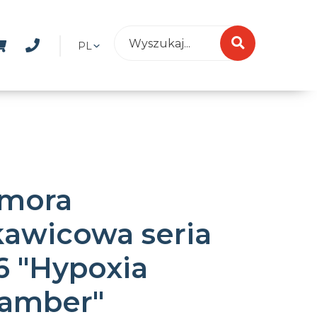
PL
mora
kawicowa seria
6 "Hypoxia
amber"