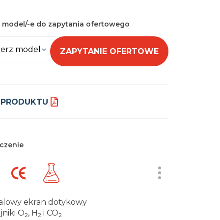
 model/-e do zapytania ofertowego
erz model
ZAPYTANIE OFERTOWE
 PRODUKTU
czenie
alowy ekran dotykowy
jniki O
, H
i CO
2
2
2