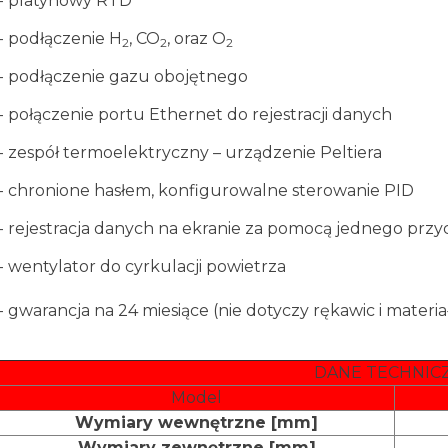
- platynowy RTD
- podłączenie H
, CO
, oraz O
2
2
2
- podłączenie gazu obojętnego
- połączenie portu Ethernet do rejestracji danych
- zespół termoelektryczny – urządzenie Peltiera
- chronione hasłem, konfigurowalne sterowanie PID
- rejestracja danych na ekranie za pomocą jednego przy
- wentylator do cyrkulacji powietrza
- gwarancja na 24 miesiące (nie dotyczy rękawic i mater
DANE TECHNIC
Model
Wymiary wewnętrzne [mm]
Wymiary zewnętrzne [mm]