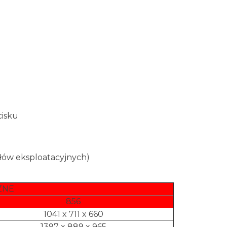
cisku
iałów eksploatacyjnych)
ZNE
856
1041 x 711 x 660
1397 x 889 x 965