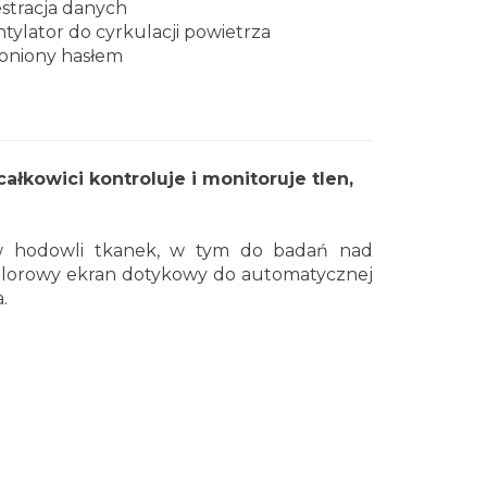
estracja danych
tylator do cyrkulacji powietrza
oniony hasłem
łkowici kontroluje i monitoruje tlen,
ę w hodowli tkanek, w tym do badań nad
olorowy ekran dotykowy do automatycznej
.