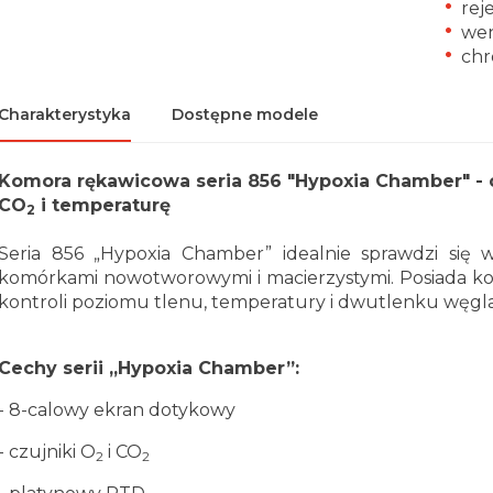
rej
wen
chr
Charakterystyka
Dostępne modele
Komora rękawicowa seria 856 "Hypoxia Chamber" - ca
CO
i temperaturę
2
Seria 856 „Hypoxia Chamber” idealnie sprawdzi si
komórkami nowotworowymi i macierzystymi. Posiada k
kontroli poziomu tlenu, temperatury i dwutlenku węgla
Cechy serii „Hypoxia Chamber”:
- 8-calowy ekran dotykowy
- czujniki O
i CO
2
2