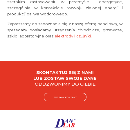
szerokim zastosowaniu w przemyśle i energetyce,
szczególnie w kontekście rozwoju zielonej energii i
produkcji paliwa wodorowego.
Zapraszamy do zapoznania się z naszą ofertą handlową, w
sprzedaży posiadamy urządzenia chłodnicze, grzewcze,
szkło laboratoryjne oraz
elektrody i czujniki
.
SKONTAKTUJ SIĘ Z NAMI
LUB ZOSTAW SWOJE DANE
ODDZWONIMY DO CIEBIE
ZOSTAW KONTAKT