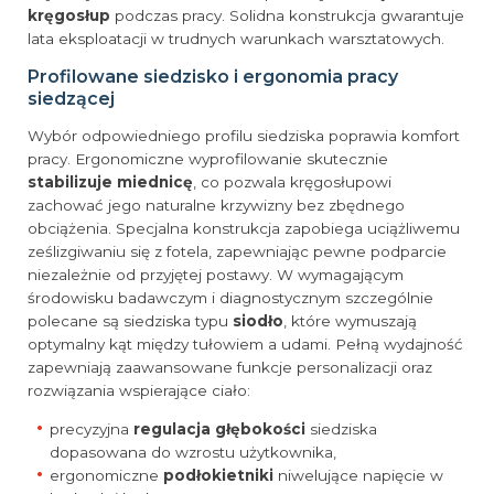
kręgosłup
podczas pracy. Solidna konstrukcja gwarantuje
lata eksploatacji w trudnych warunkach warsztatowych.
Profilowane siedzisko i ergonomia pracy
siedzącej
Wybór odpowiedniego profilu siedziska poprawia komfort
pracy. Ergonomiczne wyprofilowanie skutecznie
stabilizuje miednicę
, co pozwala kręgosłupowi
zachować jego naturalne krzywizny bez zbędnego
obciążenia. Specjalna konstrukcja zapobiega uciążliwemu
ześlizgiwaniu się z fotela, zapewniając pewne podparcie
niezależnie od przyjętej postawy. W wymagającym
środowisku badawczym i diagnostycznym szczególnie
polecane są siedziska typu
siodło
, które wymuszają
optymalny kąt między tułowiem a udami. Pełną wydajność
zapewniają zaawansowane funkcje personalizacji oraz
rozwiązania wspierające ciało:
precyzyjna
regulacja głębokości
siedziska
dopasowana do wzrostu użytkownika,
ergonomiczne
podłokietniki
niwelujące napięcie w