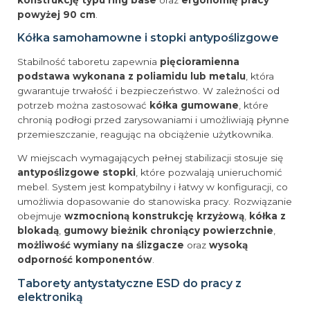
powyżej 90 cm
.
Kółka samohamowne i stopki antypoślizgowe
Stabilność taboretu zapewnia
pięcioramienna
podstawa wykonana z poliamidu lub metalu
, która
gwarantuje trwałość i bezpieczeństwo. W zależności od
potrzeb można zastosować
kółka gumowane
, które
chronią podłogi przed zarysowaniami i umożliwiają płynne
przemieszczanie, reagując na obciążenie użytkownika.
W miejscach wymagających pełnej stabilizacji stosuje się
antypoślizgowe stopki
, które pozwalają unieruchomić
mebel. System jest kompatybilny i łatwy w konfiguracji, co
umożliwia dopasowanie do stanowiska pracy. Rozwiązanie
obejmuje
wzmocnioną konstrukcję krzyżową
,
kółka z
blokadą
,
gumowy bieżnik chroniący powierzchnie
,
możliwość wymiany na ślizgacze
oraz
wysoką
odporność komponentów
.
Taborety antystatyczne ESD do pracy z
elektroniką