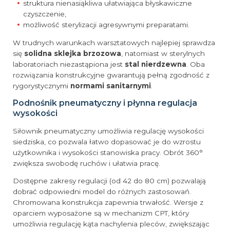
struktura nienasiąkliwa ułatwiająca błyskawiczne
czyszczenie,
możliwość sterylizacji agresywnymi preparatami.
W trudnych warunkach warsztatowych najlepiej sprawdza
się
solidna sklejka brzozowa
, natomiast w sterylnych
laboratoriach niezastąpiona jest
stal nierdzewna
. Oba
rozwiązania konstrukcyjne gwarantują pełną zgodność z
rygorystycznymi
normami sanitarnymi
.
Podnośnik pneumatyczny i płynna regulacja
wysokości
Siłownik pneumatyczny umożliwia regulację wysokości
siedziska, co pozwala łatwo dopasować je do wzrostu
użytkownika i wysokości stanowiska pracy. Obrót 360°
zwiększa swobodę ruchów i ułatwia pracę.
Dostępne zakresy regulacji (od 42 do 80 cm) pozwalają
dobrać odpowiedni model do różnych zastosowań.
Chromowana konstrukcja zapewnia trwałość. Wersje z
oparciem wyposażone są w mechanizm CPT, który
umożliwia regulację kąta nachylenia pleców, zwiększając