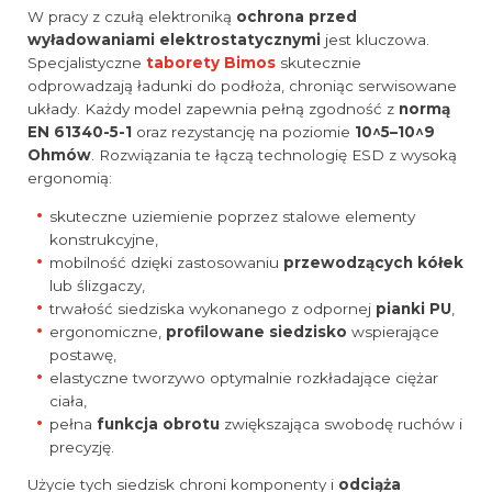
W pracy z czułą elektroniką
ochrona przed
wyładowaniami elektrostatycznymi
jest kluczowa.
Specjalistyczne
taborety Bimos
skutecznie
odprowadzają ładunki do podłoża, chroniąc serwisowane
układy. Każdy model zapewnia pełną zgodność z
normą
EN 61340-5-1
oraz rezystancję na poziomie
10^5–10^9
Ohmów
. Rozwiązania te łączą technologię ESD z wysoką
ergonomią:
skuteczne uziemienie poprzez stalowe elementy
konstrukcyjne,
mobilność dzięki zastosowaniu
przewodzących kółek
lub ślizgaczy,
trwałość siedziska wykonanego z odpornej
pianki PU
,
ergonomiczne,
profilowane siedzisko
wspierające
postawę,
elastyczne tworzywo optymalnie rozkładające ciężar
ciała,
pełna
funkcja obrotu
zwiększająca swobodę ruchów i
precyzję.
Użycie tych siedzisk chroni komponenty i
odciąża