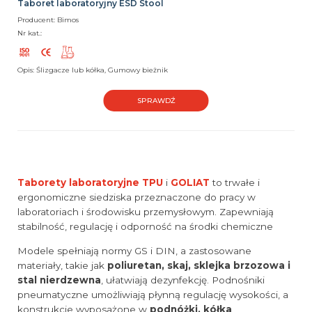
Taboret laboratoryjny ESD Stool
Producent: Bimos
Nr kat.:
Opis: Ślizgacze lub kółka, Gumowy bieżnik
SPRAWDŹ
Taborety laboratoryjne TPU
i
GOLIAT
to trwałe i
ergonomiczne siedziska przeznaczone do pracy w
laboratoriach i środowisku przemysłowym. Zapewniają
stabilność, regulację i odporność na środki chemiczne
Modele spełniają normy GS i DIN, a zastosowane
materiały, takie jak
poliuretan, skaj, sklejka brzozowa i
stal nierdzewna
, ułatwiają dezynfekcję. Podnośniki
pneumatyczne umożliwiają płynną regulację wysokości, a
konstrukcje wyposażone w
podnóżki, kółka