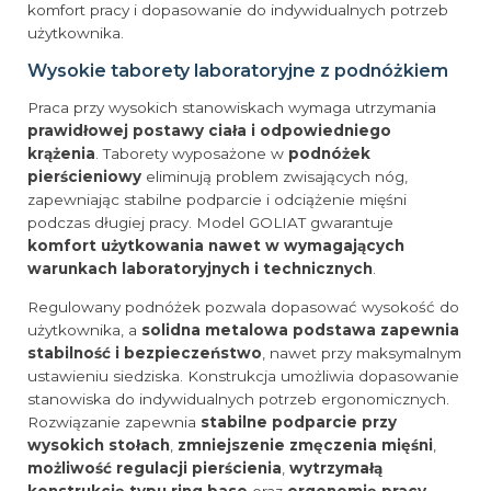
komfort pracy i dopasowanie do indywidualnych potrzeb
użytkownika.
Wysokie taborety laboratoryjne z podnóżkiem
Praca przy wysokich stanowiskach wymaga utrzymania
prawidłowej postawy ciała i odpowiedniego
krążenia
. Taborety wyposażone w
podnóżek
pierścieniowy
eliminują problem zwisających nóg,
zapewniając stabilne podparcie i odciążenie mięśni
podczas długiej pracy. Model GOLIAT gwarantuje
komfort użytkowania nawet w wymagających
warunkach laboratoryjnych i technicznych
.
Regulowany podnóżek pozwala dopasować wysokość do
użytkownika, a
solidna metalowa podstawa zapewnia
stabilność i bezpieczeństwo
, nawet przy maksymalnym
ustawieniu siedziska. Konstrukcja umożliwia dopasowanie
stanowiska do indywidualnych potrzeb ergonomicznych.
Rozwiązanie zapewnia
stabilne podparcie przy
wysokich stołach
,
zmniejszenie zmęczenia mięśni
,
możliwość regulacji pierścienia
,
wytrzymałą
konstrukcję typu ring base
oraz
ergonomię pracy