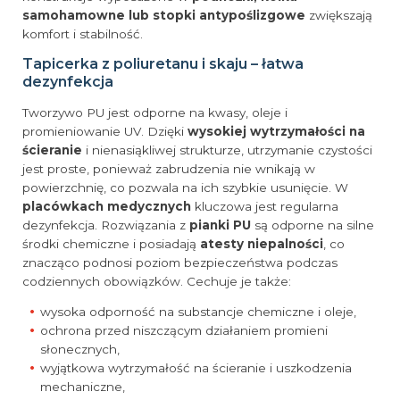
samohamowne lub stopki antypoślizgowe
zwiększają
komfort i stabilność.
Tapicerka z poliuretanu i skaju – łatwa
dezynfekcja
Tworzywo PU jest odporne na kwasy, oleje i
promieniowanie UV. Dzięki
wysokiej wytrzymałości na
ścieranie
i nienasiąkliwej strukturze, utrzymanie czystości
jest proste, ponieważ zabrudzenia nie wnikają w
powierzchnię, co pozwala na ich szybkie usunięcie. W
placówkach medycznych
kluczowa jest regularna
dezynfekcja. Rozwiązania z
pianki PU
są odporne na silne
środki chemiczne i posiadają
atesty niepalności
, co
znacząco podnosi poziom bezpieczeństwa podczas
codziennych obowiązków. Cechuje je także:
wysoka odporność na substancje chemiczne i oleje,
ochrona przed niszczącym działaniem promieni
słonecznych,
wyjątkowa wytrzymałość na ścieranie i uszkodzenia
mechaniczne,