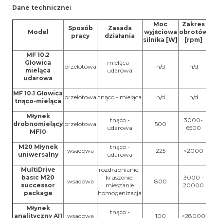
Dane techniczne:
Moc
Zakres
P
Sposób
Zasada
Model
wyjściowa
obrotów
pracy
działania
silnika [W]
[rpm]
ma
MF 10.2
Głowica
mieląca -
przelotowa
n/d
n/d
mieląca
udarowa
udarowa
MF 10.1 Głowica
przelotowa
tnąco - mieląca
n/d
n/d
tnąco-mieląca
Młynek
tnąco -
3000-
drobnomielący
przelotowa
500
udarowa
6500
MF10
M20 Młynek
tnąco -
wsadowa
225
<2000
uniwersalny
udarowa
MultiDrive
rozdrabnianie,
basic M20
kruszenie,
3000 -
wsadowa
800
successor
mieszanie
20000
package
homogenizacja
Młynek
tnąco -
analityczny A11
wsadowa
100
<28000