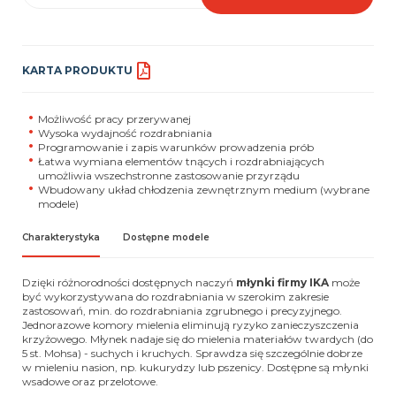
KARTA PRODUKTU
Możliwość pracy przerywanej
Wysoka wydajność rozdrabniania
Programowanie i zapis warunków prowadzenia prób
Łatwa wymiana elementów tnących i rozdrabniających
umożliwia wszechstronne zastosowanie przyrządu
Wbudowany układ chłodzenia zewnętrznym medium (wybrane
modele)
Charakterystyka
Dostępne modele
Dzięki różnorodności dostępnych naczyń
młynki firmy IKA
może
być wykorzystywana do rozdrabniania w szerokim zakresie
zastosowań, min. do rozdrabniania zgrubnego i precyzyjnego.
Jednorazowe komory mielenia eliminują ryzyko zanieczyszczenia
krzyżowego. Młynek nadaje się do mielenia materiałów twardych (do
5 st. Mohsa) - suchych i kruchych. Sprawdza się szczególnie dobrze
w mieleniu nasion, np. kukurydzy lub pszenicy. Dostępne są młynki
wsadowe oraz przelotowe.