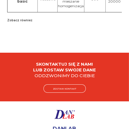
basic
mieszanie
20000
homogenizacja
Zobacz również
SKONTAKTUJ SIĘ Z NAMI
LUB ZOSTAW SWOJE DANE
ODDZWONIMY DO CIEBIE
ZOSTAW KONTAKT
DANLAB