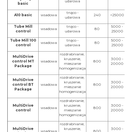
udarowa
basic
tnąco -
A10 basic
wsadowa
240
<25000
udarowa
Tube Mill
tnąco -
5000 -
wsadowa
80
control
udarowa
25000
Tube Mill 100
tnąco -
5000 -
wsadowa
80
control
udarowa
25000
rozdrabnianie,
MultiDrive
kruszenie,
3000 -
control MT
wsadowa
800
mieszanie
20000
Package
homogenizacja
rozdrabnianie,
MultiDrive
kruszenie,
3000 -
control BT
wsadowa
800
mieszanie
20000
Package
homogenizacja
rozdrabnianie,
MultiDrive
kruszenie,
3000 -
wsadowa
800
control
mieszanie
20000
homogenizacja
rozdrabnianie,
MultiDrive
kruszenie,
3000 -
wsadowa
800