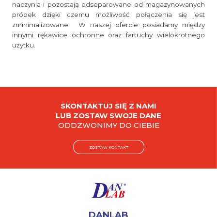
naczynia i pozostają odseparowane od magazynowanych
próbek dzięki czemu możliwość połączenia się jest
zminimalizowane. W naszej ofercie posiadamy między
innymi rękawice ochronne oraz fartuchy wielokrotnego
użytku.
SKONTAKTUJ SIĘ Z NAMI
LUB ZOSTAW SWOJE DANE
ODDZWONIMY DO CIEBIE
ZOSTAW KONTAKT
DANLAB