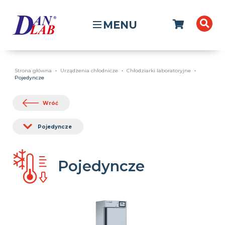
MENU
Strona główna
Urządzenia chłodnicze
Chłodziarki laboratoryjne
Pojedyncze
Wróć
Pojedyncze
Pojedyncze