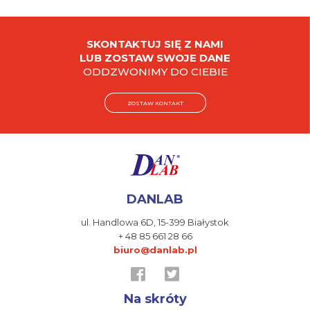
SKONTAKTUJ SIĘ Z NAMI
LUB ZOSTAW SWOJE DANE
ODDZWONIMY DO CIEBIE
ZOSTAW KONTAKT
DANLAB
ul. Handlowa 6D,
15-399 Białystok
+ 48 85 661 28 66
biuro@danlab.pl
Na skróty