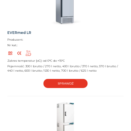
EVERmed LR
Producent:
Nr kat.:
Zakres temperatur [oC]: od 0°C do +15°C
Pojemność: 300 l brutto / 270 l netto, 400 l brutto / 370 l netto, 570 l brutto /
440 l netto, 600 l brutto / 530 l netto, 700 l brutto / 625 l netto
SPRAWDŹ