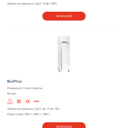
Zakres temperatur [oC]: +3 do +16°C
SPRAWDŹ
BioPlus
Producent: Gram Bioline
Nr kat.:
Zakres temperatur [oC]: od -2 do +20
Pojemność: 500 L, 600 L, 930 L
SPRAWDŹ