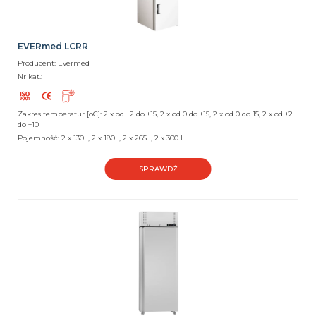
EVERmed LCRR
Producent: Evermed
Nr kat.:
Zakres temperatur [oC]: 2 x od +2 do +15, 2 x od 0 do +15, 2 x od 0 do 15, 2 x od +2
do +10
Pojemność: 2 x 130 l, 2 x 180 l, 2 x 265 l, 2 x 300 l
SPRAWDŹ