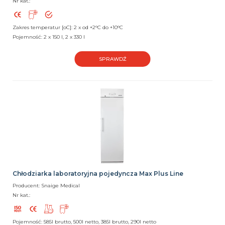
Nr kat.:
Zakres temperatur [oC]: 2 x od +2°C do +10°C
Pojemność: 2 x 150 l, 2 x 330 l
SPRAWDŹ
Chłodziarka laboratoryjna pojedyncza Max Plus Line
Producent: Snaige Medical
Nr kat.:
Pojemność: 585l brutto, 500l netto, 385l brutto, 290l netto