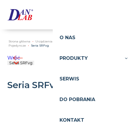
MENU
Strona główna
Urządzenia chłodnicze
Chłodziarki laboratoryjne
Pojedyncze
Seria SRFvg
Wróć
Seria SRFvg
Seria SRFvg