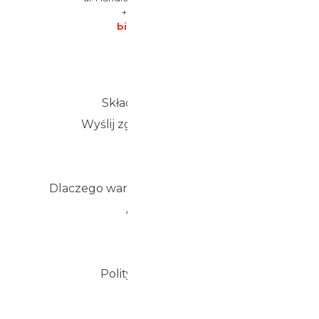
+ 48 85 661 28 66
biuro@danlab.pl
Na skróty
Składanie zamówień
Wyślij zgłoszenie serwisowe
Katalog
Blog
Dlaczego warto z nami współpracować
Aktualności
Wspieramy
Słownik
Polityka prywatności
Sklep