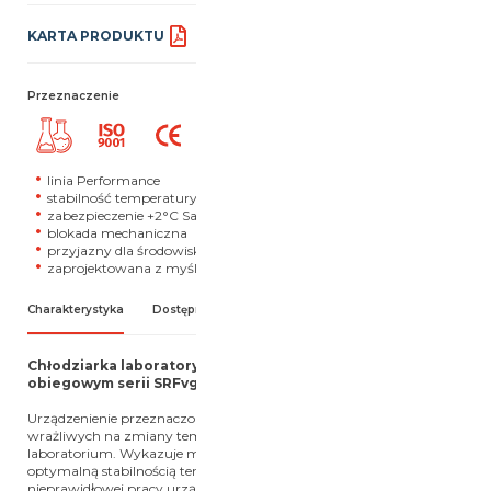
KARTA PRODUKTU
Przeznaczenie
linia Performance
stabilność temperatury ±3°C
zabezpieczenie +2°C SafetyDevice
blokada mechaniczna
przyjazny dla środowiska czynnik chłodniczy
zaprojektowana z myślą o 15 latach eksploatacji
Charakterystyka
Dostępne modele
Chłodziarka laboratoryjna z chłodzeniem powietrzem
obiegowym serii SRFvg, linia Performance
Urządzenienie przeznaczone jest do przechowywania substancji
wrażliwych na zmiany temperatury, np. podczas pracy w
laboratorium. Wykazuje maksymalną wydajność chłodzenia z
optymalną stabilnością temperatury. Posiada alarmy informujące o
nieprawidłowej pracy urządzenia.