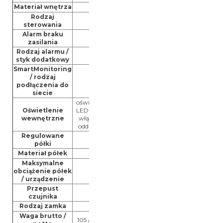
Materiał wnętrza
tworzywo sztuczne w kolorze
Rodzaj
wyświetlacz monochromatyczny z przyc
sterowania
Alarm braku
po przywróceniu zasilan
zasilania
Rodzaj alarmu /
optyczny i dźwiękowy / 
styk dodatkowy
SmartMonitoring
/ rodzaj
tak / SmartModule
podłączenia do
siecie
oświetlenie
oświetlenie
Oświetlenie
LED górne,
LED górne,
wewnętrzne
włączane
włączane
oddzielnie
oddzielnie
Regulowane
5
5
5
5
półki
Materiał półek
ruszty z powłoką z tworzywa s
Maksymalne
obciążenie półek
60 kg / 300 kg
45 kg / 225 kg
/ urządzenie
Przepust
1 x Ø10 mm
czujnika
Rodzaj zamka
mechaniczny
Waga brutto /
105 / 96 kg
86 / 80 kg
88 / 82 kg
70 / 64 k
netto