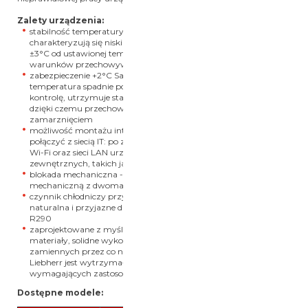
Zalety urządzenia:
stabilność temperatury ±3°C - chłodziarki Liebherr
charakteryzują się niskimi odchyleniami rzędu maksymalnie
±3°C od ustawionej temperatury, co pozwala na zachowanie
warunków przechowywania i zabezpieczenie produktów
zabezpieczenie +2°C SafetyDevice - w przypadku gdy
temperatura spadnie poniżej +2°C to SafetyDevice przejmuje
kontrolę, utrzymuje stabilną temperaturę i aktywuje alarm,
dzięki czemu przechowywane substancje są chronione przez
zamarznięciem
możliwość montażu interfejsu Wi-Fi/LAN - urządzenie można
połączyć z siecią IT: po zamontowaniu opcjonalnego interfejsu
Wi-Fi oraz sieci LAN urządzenia można podłączyć do systemów
zewnętrznych, takich jak SmartMonitoring firmy Liebherr
blokada mechaniczna - urządzenie wyposażone są w blokadę
mechaniczną z dwoma kluczami
czynnik chłodniczy przyjazny środowisku - firma Liebherr stosują
naturalna i przyjazne dla środowiska czynniki chłodnicze R600a i
R290
zaprojektowane z myślą o 15 latach eksploatacji - wysokiej jakości
materiały, solidne wykonani i łatwa dostępność części
zamiennych przez co najmniej 10 lat sprawia, że urządzenie
Liebherr jest wytrzymałym i niezawodnym rozwiązaniem w
wymagających zastosowaniach
Dostępne modele:
SRFvg 5511 ,
SRFvg 5501,
SRFvg 4011,
SRFvg 400