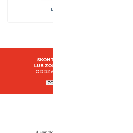
Liebherr LKPv
SKONTAKTUJ SIĘ Z NAMI
LUB ZOSTAW SWOJE DANE
ODDZWONIMY DO CIEBIE
ZOSTAW KONTAKT
DANLAB
ul. Handlowa 6D,
15-399 Białystok