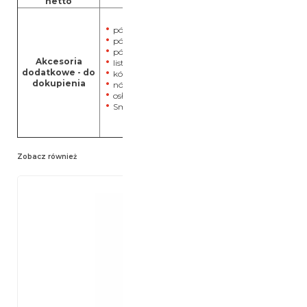
półka druciana biała
półka druciana biała / półka szklana
półka z blachy perforowanej, biała
Akcesoria
listwa na etykiety
dodatkowe - do
kółka Ø80 mm / Ø 100 mm
dokupienia
nóżki 90 - 120 mm / 150 - 180 mm
osłona parownika
SmartModule
Zobacz również