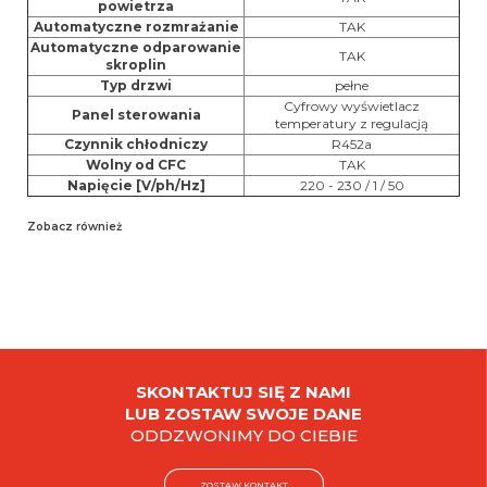
powietrza
Automatyczne rozmrażanie
TAK
Automatyczne odparowanie
TAK
skroplin
Typ drzwi
pełne
Cyfrowy wyświetlacz
Panel sterowania
temperatury z regulacją
Czynnik chłodniczy
R452a
Wolny od CFC
TAK
Napięcie [V/ph/Hz]
220 - 230 / 1 / 50
Zobacz również
SKONTAKTUJ SIĘ Z NAMI
LUB ZOSTAW SWOJE DANE
ODDZWONIMY DO CIEBIE
ZOSTAW KONTAKT