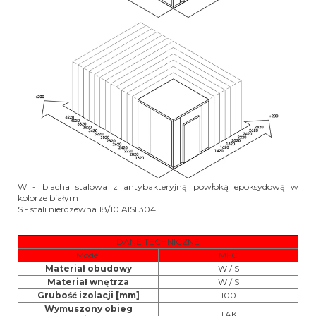
W - blacha stalowa z antybakteryjną powłoką epoksydową w
kolorze białym
S - stali nierdzewna 18/10 AISI 304
DANE TECHNICZNE
Model
MFC
Materiał obudowy
W / S
Materiał wnętrza
W / S
Grubość izolacji [mm]
100
Wymuszony obieg
TAK