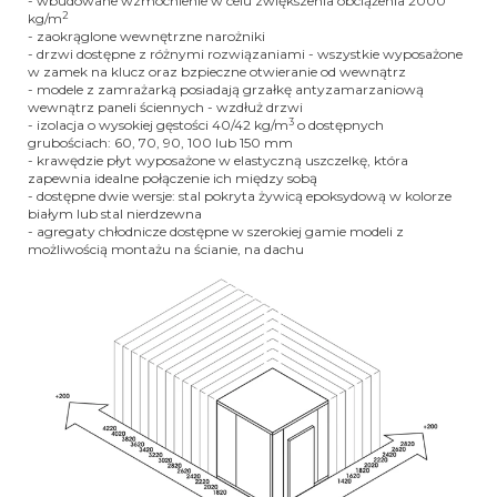
- wbudowane wzmocnienie w celu zwiększenia obciążenia 2000
2
kg/m
- zaokrąglone wewnętrzne narożniki
- drzwi dostępne z różnymi rozwiązaniami - wszystkie wyposażone
w zamek na klucz oraz bzpieczne otwieranie od wewnątrz
- modele z zamrażarką posiadają grzałkę antyzamarzaniową
wewnątrz paneli ściennych - wzdłuż drzwi
3
- izolacja o wysokiej gęstości 40/42 kg/m
o dostępnych
grubościach: 60, 70, 90, 100 lub 150 mm
- krawędzie płyt wyposażone w elastyczną uszczelkę, która
zapewnia idealne połączenie ich między sobą
- dostępne dwie wersje: stal pokryta żywicą epoksydową w kolorze
białym lub stal nierdzewna
- agregaty chłodnicze dostępne w szerokiej gamie modeli z
możliwością montażu na ścianie, na dachu