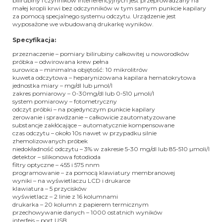
bilirubiny i czynników interferencyjnych jest przeprowadzany na
małej kropli krwi bez odczynników w tym samym punkcie kapilary
za pomocą specjalnego systemu odczytu. Urządzenie jest
wyposażone we wbudowaną drukarkę wyników.
Specyfikacja:
przeznaczenie – pomiary bilirubiny całkowitej u noworodków
próbka – odwirowana krew pełna
surowica – minimalna objętość: 10 mikrolitrów
kuweta odczytowa – heparynizowana kapilara hematokrytowa
jednostka miary – mg/dl lub µmol/l
zakres pomiarowy – 0-30mg/dl lub 0-510 µmoli/l
system pomiarowy – fotometryczny
odczyt próbki – na pojedynczym punkcie kapilary
zerowanie i sprawdzanie – całkowicie zautomatyzowane
substancje zakłócające – automatycznie kompensowane
czas odczytu – około 10s nawet w przypadku silnie
zhemolizowanych próbek
niedokładność odczytu – 3% w zakresie 5-30 mg/dl lub 85-510 µmoli/l
detektor – silikonowa fotodioda
filtry optyczne – 455 i 575 nnm
programowanie – za pomocą klawiatury membranowej
wyniki – na wyświetlaczu LCD i drukarce
klawiatura – 5 przycisków
wyświetlacz – 2 linie z 16 kolumnami
drukarka – 20 kolumn z papierem termicznym
przechowywanie danych – 1000 ostatnich wyników
interfejs – port USB