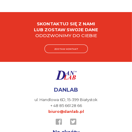
SKONTAKTUJ SIĘ Z NAMI
LUB ZOSTAW SWOJE DANE
ODDZWONIMY DO CIEBIE
ZOSTAW KONTAKT
DANLAB
ul. Handlowa 6D,
15-399 Białystok
+ 48 85 661 28 66
biuro@danlab.pl