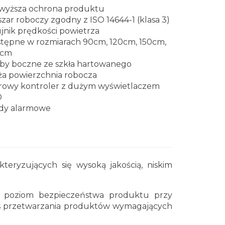
wyższa ochrona produktu
zar roboczy zgodny z
ISO 14644-1 (klasa 3)
jnik prędkości powietrza
tępne w rozmiarach 90cm, 120cm, 150cm,
0cm
by boczne ze szkła hartowanego
a powierzchnia robocza
rowy kontroler z dużym wyświetlaczem
D
dy alarmowe
eryzujących się wysoką jakością, niskim
i poziom bezpieczeństwa produktu przy
s przetwarzania produktów wymagających