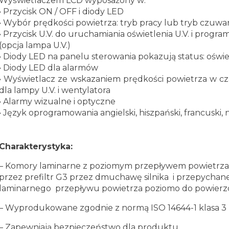
Wyświetlaczem LCD wyposażony w:
• Przycisk ON / OFF i diody LED
• Wybór prędkości powietrza: tryb pracy lub tryb czuwa
• Przycisk U.V. do uruchamiania oświetlenia U.V. i progr
(opcja lampa U.V.)
• Diody LED na panelu sterowania pokazują status: oświet
• Diody LED dla alarmów
• Wyświetlacz ze wskazaniem prędkości powietrza w cza
dla lampy U.V.
i wentylatora
•
Alarmy wizualne i optyczne
•
Język oprogramowania angielski, hiszpański, francuski, n
Charakterystyka:
–
Komory laminarne z poziomym przepływem powietrza 
przez prefiltr G3 przez dmuchawę silnika
i przepychane
laminarnego
przepływu powietrza poziomo do powierzc
–
Wyprodukowane zgodnie z normą ISO 14644-1 klasa 3
– Zapewniają bezpieczeństwo dla produktu