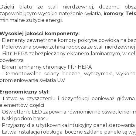
Dzięki blatu ze stali nierdzewnej, dużemu ob
zapewniającym wysokie natężenie światła,
komory Tels
minimalne zużycie energii.
Wysokiej jakości komponenty:
•
Elementy zewnętrzne komory pokryte powłoką na bazi
• Polerowana powierzchnia robocza ze stali nierdzewnej
• Filtr HEPA zabezpieczony ekranem laminarnym, w c
powietrza
•
Ekran laminarny chroniący filtr HEPA
• Demontowalne ściany boczne, wytrzymałe, wykon
promieniowanie światła U.V.
Ergonomiczny styl:
• Łatwe w czyszczeniu i dezynfekcji ponieważ główna
elementów, części
• Oświetlenie LED zapewnia równomierne oświetlenie i 
• Niski poziom hałasu
• Przyjazny dla użytkownika intuicyjny panel sterowania
• Łatwa instalacja i obsługa: boczne szklane panele są 