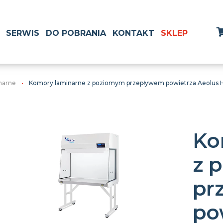
SERWIS
DO POBRANIA
KONTAKT
SKLEP
narne
Komory laminarne z poziomym przepływem powietrza Aeolus 
Ko
z 
pr
po