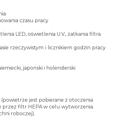
nia
amowania czasu pracy
lenia LED, oświetlenia U.V., zatkania
filtra
sie rzeczywistym i licznikiem godzin pracy
iemiecki, japoński i holenderski
(powietrze jest
pobierane z otoczenia
 przez filtr HEPA w celu wytworzenia
hni roboczej).