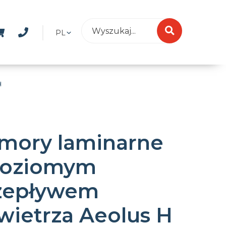
PL
H
mory laminarne
poziomym
zepływem
wietrza Aeolus H