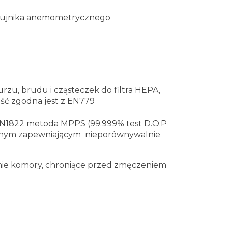
zujnika
anemometrycznego
urzu, brudu i
cząsteczek do filtra HEPA,
ość zgodna jest z EN779
EN1822 metoda MPPS (99.999% test D.O.P
arnym zapewniającym nieporównywalnie
nie komory, chroniące przed zmęczeniem