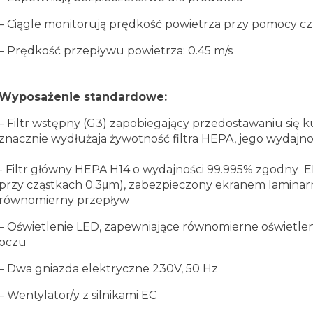
–
Ciągle monitorują prędkość powietrza przy pomocy c
–
Prędkość przepływu powietrza: 0.45 m/s
Wyposażenie standardowe:
–
Filtr wstępny (G3) zapobiegający przedostawaniu się k
znacznie wydłużaja żywotność filtra HEPA, jego wydajn
- Filtr główny HEPA H14 o wydajności 99.995% zgodny 
przy cząstkach 0.3μm), zabezpieczony ekranem lamin
równomierny przepływ
–
Oświetlenie LED, zapewniające równomierne oświetle
oczu
–
Dwa gniazda elektryczne 230V, 50 Hz
–
Wentylator/y z silnikami EC