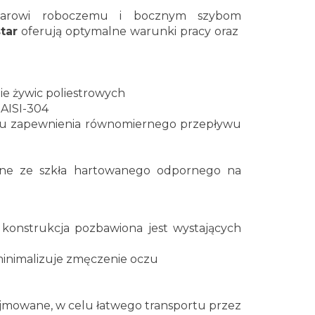
szarowi roboczemu i bocznym szybom
tar
oferują optymalne warunki pracy oraz
e żywic poliestrowych
 AISI-304
elu zapewnienia równomiernego przepływu
ane ze szkła hartowanego odpornego na
 konstrukcja pozbawiona jest wystających
minimalizuje zmęczenie oczu
wyjmowane, w celu łatwego transportu przez