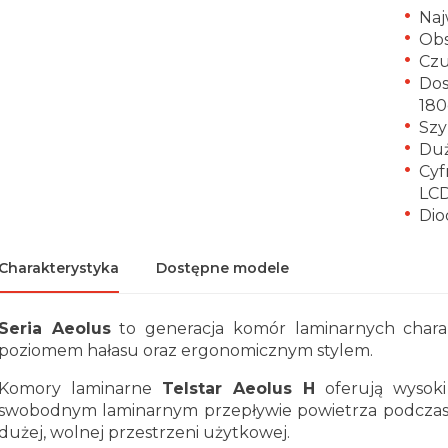
Naj
Obs
Czu
Dos
18
Szy
Duż
Cyf
LC
Dio
Charakterystyka
Dostępne modele
Seria Aeolus
to generacja komór laminarnych charakt
poziomem hałasu oraz ergonomicznym stylem.
Komory laminarne
Telstar Aeolus H
oferują wysok
swobodnym laminarnym przepływie powietrza podcza
dużej, wolnej przestrzeni użytkowej.