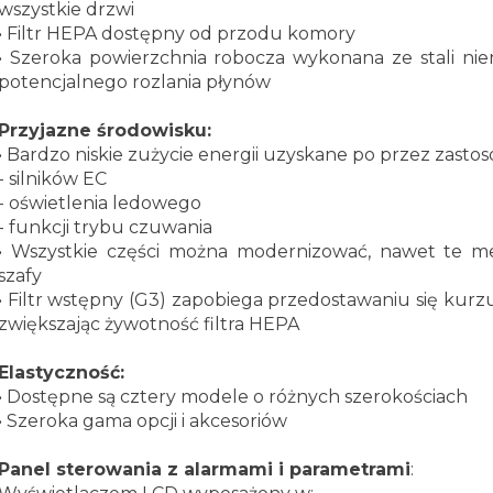
wszystkie drzwi
• Filtr HEPA dostępny od przodu komory
• Szeroka powierzchnia robocza wykonana ze stali nie
potencjalnego rozlania płynów
Przyjazne środowisku:
• Bardzo niskie zużycie energii uzyskane po przez zastos
- silników EC
- oświetlenia ledowego
- funkcji trybu czuwania
• Wszystkie części można modernizować, nawet te m
szafy
• Filtr wstępny (G3) zapobiega przedostawaniu się kurzu
zwiększając żywotność filtra HEPA
Elastyczność:
• Dostępne są cztery modele o różnych szerokościach
• Szeroka gama opcji i akcesoriów
Panel sterowania z alarmami i parametrami
: