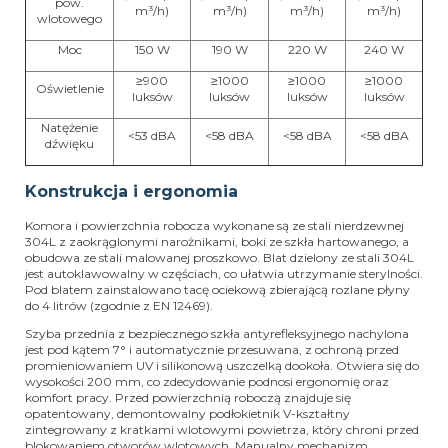
pow.
m³/h)
m³/h)
m³/h)
m³/h)
wlotowego
Moc
150 W
190 W
220 W
240 W
≥900
≥1000
≥1000
≥1000
Oświetlenie
luksów
luksów
luksów
luksów
Natężenie
<53 dBA
<58 dBA
<58 dBA
<58 dBA
dźwięku
Konstrukcja i ergonomia
Komora i powierzchnia robocza wykonane są ze stali nierdzewnej
304L z zaokrąglonymi narożnikami, boki ze szkła hartowanego, a
obudowa ze stali malowanej proszkowo. Blat dzielony ze stali 304L
jest autoklawowalny w częściach, co ułatwia utrzymanie sterylności.
Pod blatem zainstalowano tacę ociekową zbierającą rozlane płyny
do 4 litrów (zgodnie z EN 12469).
Szyba przednia z bezpiecznego szkła antyrefleksyjnego nachylona
jest pod kątem 7° i automatycznie przesuwana, z ochroną przed
promieniowaniem UV i silikonową uszczelką dookoła. Otwiera się do
wysokości 200 mm, co zdecydowanie podnosi ergonomię oraz
komfort pracy. Przed powierzchnią roboczą znajduje się
opatentowany, demontowalny podłokietnik V-kształtny
zintegrowany z kratkami wlotowymi powietrza, który chroni przed
blokowaniem otworów wlotowych. Manualny mechanizm