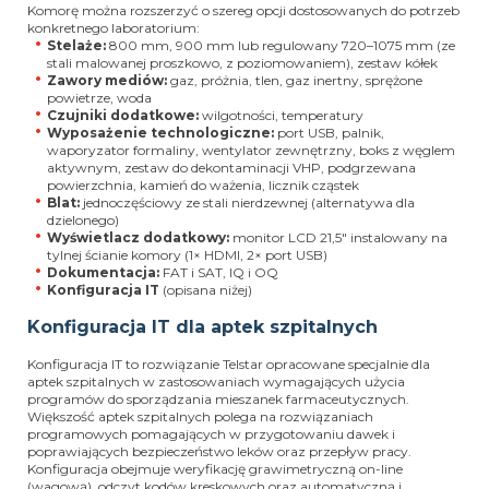
Komorę można rozszerzyć o szereg opcji dostosowanych do potrzeb
konkretnego laboratorium:
Stelaże:
800 mm, 900 mm lub regulowany 720–1075 mm (ze
stali malowanej proszkowo, z poziomowaniem), zestaw kółek
Zawory mediów:
gaz, próżnia, tlen, gaz inertny, sprężone
powietrze, woda
Czujniki dodatkowe:
wilgotności, temperatury
Wyposażenie technologiczne:
port USB, palnik,
waporyzator formaliny, wentylator zewnętrzny, boks z węglem
aktywnym, zestaw do dekontaminacji VHP, podgrzewana
powierzchnia, kamień do ważenia, licznik cząstek
Blat:
jednoczęściowy ze stali nierdzewnej (alternatywa dla
dzielonego)
Wyświetlacz dodatkowy:
monitor LCD 21,5" instalowany na
tylnej ścianie komory (1× HDMI, 2× port USB)
Dokumentacja:
FAT i SAT, IQ i OQ
Konfiguracja IT
(opisana niżej)
Konfiguracja IT dla aptek szpitalnych
Konfiguracja IT to rozwiązanie Telstar opracowane specjalnie dla
aptek szpitalnych w zastosowaniach wymagających użycia
programów do sporządzania mieszanek farmaceutycznych.
Większość aptek szpitalnych polega na rozwiązaniach
programowych pomagających w przygotowaniu dawek i
poprawiających bezpieczeństwo leków oraz przepływ pracy.
Konfiguracja obejmuje weryfikację grawimetryczną on-line
(wagową), odczyt kodów kreskowych oraz automatyczną i