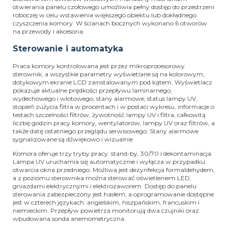
otwierania panelu czołowego umożliwia pełny dostęp do przestrzeni
roboczej w celu wstawienia większego obiektu lub dokładnego
czyszczenia komory. W ścianach bocznych wykonano 6 otworów
na przewody i akcesoria.
Sterowanie i automatyka
Praca komory kontrolowana jest przez mikroprocesorowy
sterownik, a wszystkie parametry wyświetlane są na kolorowym,
dotykowym ekranie LCD zainstalowanym pod kątem. Wyświetlacz
pokazuje aktualne prędkości przepływu laminarnego,
wydechowego i wlotowego, stany alarmowe, status lampy UV,
stopień zużycia filtra w procentach i w postaci wykresu, informacje o
testach szczelności filtrów, żywotność lampy UV i filtra, całkowitą
liczbę godzin pracy komory, wentylatorów, lampy UV oraz filtrów, a
także datę ostatniego przeglądu serwisowego. Stany alarmowe
sygnalizowane są dźwiękowo i wizualnie.
Komora oferuje trzy tryby pracy: stand-by, 30/70 i dekontaminacja.
Lampa UV uruchamia się automatycznie i wyłącza w przypadku
otwarcia okna przedniego. Możliwa jest dezynfekcja formaldehydem,
a z poziomu sterownika można sterować oświetleniem LED,
gniazdami elektrycznymi i elektrozaworem. Dostęp do panelu
sterowania zabezpieczony jest hasłem, a oprogramowanie dostępne
jest w czterech językach: angielskim, hiszpańskim, francuskim i
niemieckim. Przepływ powietrza monitorują dwa czujniki oraz
wbudowana sonda anemometryczna.