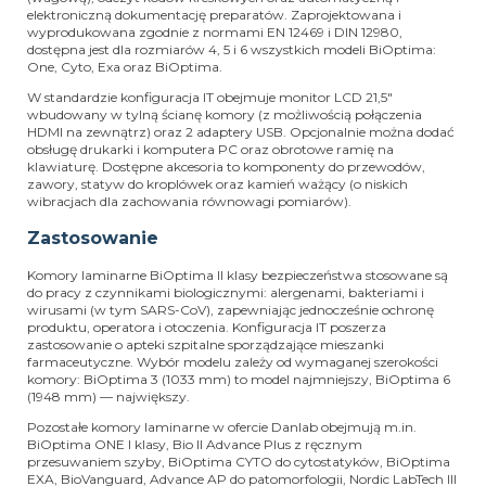
elektroniczną dokumentację preparatów. Zaprojektowana i
wyprodukowana zgodnie z normami EN 12469 i DIN 12980,
dostępna jest dla rozmiarów 4, 5 i 6 wszystkich modeli BiOptima:
One, Cyto, Exa oraz BiOptima.
W standardzie konfiguracja IT obejmuje monitor LCD 21,5"
wbudowany w tylną ścianę komory (z możliwością połączenia
HDMI na zewnątrz) oraz 2 adaptery USB. Opcjonalnie można dodać
obsługę drukarki i komputera PC oraz obrotowe ramię na
klawiaturę. Dostępne akcesoria to komponenty do przewodów,
zawory, statyw do kroplówek oraz kamień ważący (o niskich
wibracjach dla zachowania równowagi pomiarów).
Zastosowanie
Komory laminarne BiOptima II klasy bezpieczeństwa stosowane są
do pracy z czynnikami biologicznymi: alergenami, bakteriami i
wirusami (w tym SARS-CoV), zapewniając jednocześnie ochronę
produktu, operatora i otoczenia. Konfiguracja IT poszerza
zastosowanie o apteki szpitalne sporządzające mieszanki
farmaceutyczne. Wybór modelu zależy od wymaganej szerokości
komory: BiOptima 3 (1033 mm) to model najmniejszy, BiOptima 6
(1948 mm) — największy.
Pozostałe komory laminarne w ofercie Danlab obejmują m.in.
BiOptima ONE I klasy, Bio II Advance Plus z ręcznym
przesuwaniem szyby, BiOptima CYTO do cytostatyków, BiOptima
EXA, BioVanguard, Advance AP do patomorfologii, Nordic LabTech III