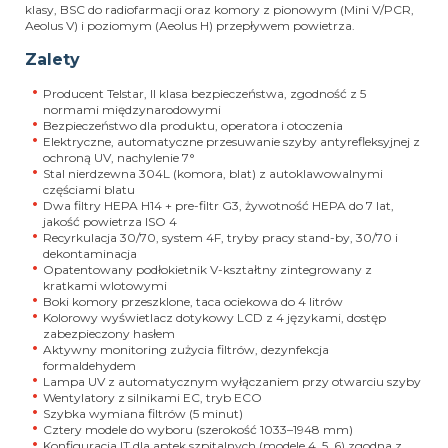
klasy, BSC do radiofarmacji oraz komory z pionowym (Mini V/PCR,
Aeolus V) i poziomym (Aeolus H) przepływem powietrza.
Zalety
Producent Telstar, II klasa bezpieczeństwa, zgodność z 5
normami międzynarodowymi
Bezpieczeństwo dla produktu, operatora i otoczenia
Elektryczne, automatyczne przesuwanie szyby antyrefleksyjnej z
ochroną UV, nachylenie 7°
Stal nierdzewna 304L (komora, blat) z autoklawowalnymi
częściami blatu
Dwa filtry HEPA H14 + pre-filtr G3, żywotność HEPA do 7 lat,
jakość powietrza ISO 4
Recyrkulacja 30/70, system 4F, tryby pracy stand-by, 30/70 i
dekontaminacja
Opatentowany podłokietnik V-kształtny zintegrowany z
kratkami wlotowymi
Boki komory przeszklone, taca ociekowa do 4 litrów
Kolorowy wyświetlacz dotykowy LCD z 4 językami, dostęp
zabezpieczony hasłem
Aktywny monitoring zużycia filtrów, dezynfekcja
formaldehydem
Lampa UV z automatycznym wyłączaniem przy otwarciu szyby
Wentylatory z silnikami EC, tryb ECO
Szybka wymiana filtrów (5 minut)
Cztery modele do wyboru (szerokość 1033–1948 mm)
Konfiguracja IT dla aptek szpitalnych (modele 4, 5, 6) zgodna z