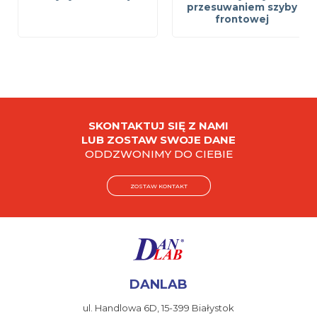
przesuwaniem szyby
frontowej
SKONTAKTUJ SIĘ Z NAMI
LUB ZOSTAW SWOJE DANE
ODDZWONIMY DO CIEBIE
ZOSTAW KONTAKT
DANLAB
ul. Handlowa 6D,
15-399 Białystok