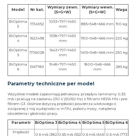
Wymiary zewn.
Wymiary wewn.
Model
Nr kat.
Waga
(S×G×W)
(S×G×W)
BiOptima
1033×797×1450
1734952
885×548×666 mm
190 kg
3
mm
BiOptima
1338×797×1450
1622438
1190×548×666 mm
220 kg
4
mm
BiOptima
1643×797×1450
1736028
1495×548×666 mm
250 kg
5
mm
BiOptima
1948×797×1450
1800×548×666
1367783
285 kg
6
mm
mm
Parametry techniczne per model
Wszystkie modele zapewniają jednakowy przepływ laminarny 0,35
m/s i pracują na zasilaniu 230 V (50/60 Hz) z filtrami HEPA H14 i pre-
filtrem G3. Różnice dotyczą prędkości powietrza wlotowego (i
związanej z nią wydajności w m³/h), poboru mocy, natężenia
oświetlenia i głośności pracy.
Parametr
BiOptima 3
BiOptima 4
BiOptima 5
BiOptima 6
Prędkość
0,6 m/s (382
0,65 m/s (552
0,6 m/s (646
0,6 m/s (773