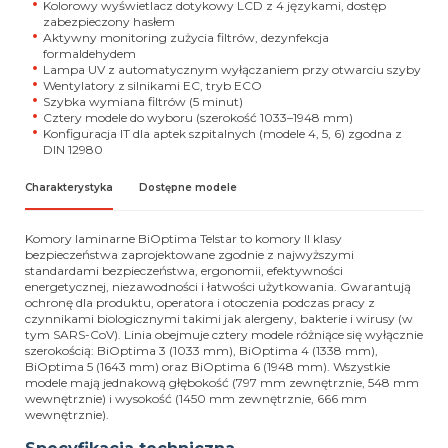
Kolorowy wyświetlacz dotykowy LCD z 4 językami, dostęp
zabezpieczony hasłem
Aktywny monitoring zużycia filtrów, dezynfekcja
formaldehydem
Lampa UV z automatycznym wyłączaniem przy otwarciu szyby
Wentylatory z silnikami EC, tryb ECO
Szybka wymiana filtrów (5 minut)
Cztery modele do wyboru (szerokość 1033–1948 mm)
Konfiguracja IT dla aptek szpitalnych (modele 4, 5, 6) zgodna z
DIN 12980
Charakterystyka
Dostępne modele
Komory laminarne BiOptima Telstar to komory II klasy
bezpieczeństwa zaprojektowane zgodnie z najwyższymi
standardami bezpieczeństwa, ergonomii, efektywności
energetycznej, niezawodności i łatwości użytkowania. Gwarantują
ochronę dla produktu, operatora i otoczenia podczas pracy z
czynnikami biologicznymi takimi jak alergeny, bakterie i wirusy (w
tym SARS-CoV). Linia obejmuje cztery modele różniące się wyłącznie
szerokością: BiOptima 3 (1033 mm), BiOptima 4 (1338 mm),
BiOptima 5 (1643 mm) oraz BiOptima 6 (1948 mm). Wszystkie
modele mają jednakową głębokość (797 mm zewnętrznie, 548 mm
wewnętrznie) i wysokość (1450 mm zewnętrznie, 666 mm
wewnętrznie).