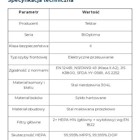
Specyfikacja techniczna
Parametr
Wartość
Producent
Telstar
Seria
BiOptima
Klasa bezpieczeństwa
II
Typ szyby frontowej
Elektryczne przesuwanie
EN 12469, NSF/ANSI 49 (Klasa II A2), JIS
Zgodność z normami
K3800, SFDA YY-0569, AS 2252
Materiał komory i
Stal nierdzewna 304L
blatu
Materiał boków
Szkło hartowane
Materiał obudowy
Stal malowana proszkowo
2× HEPA H14 (główny + wylotowy) wg EN
Filtry główne
1822
Skuteczność HEPA
99,995% MPPS, 99,999% DOP