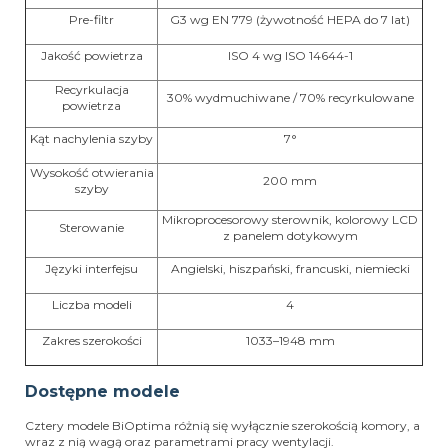
Pre-filtr
G3 wg EN 779 (żywotność HEPA do 7 lat)
Jakość powietrza
ISO 4 wg ISO 14644-1
Recyrkulacja
30% wydmuchiwane / 70% recyrkulowane
powietrza
Kąt nachylenia szyby
7°
Wysokość otwierania
200 mm
szyby
Mikroprocesorowy sterownik, kolorowy LCD
Sterowanie
z panelem dotykowym
Języki interfejsu
Angielski, hiszpański, francuski, niemiecki
Liczba modeli
4
Zakres szerokości
1033–1948 mm
Dostępne modele
Cztery modele BiOptima różnią się wyłącznie szerokością komory, a
wraz z nią wagą oraz parametrami pracy wentylacji.