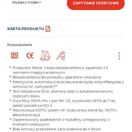
Wybierz model
ZAPYTANIE OFERTOWE
KARTA PRODUKTU
Przeznaczenie
Producent Telstar, II klasa bezpieczeństwa, zgodność z 5
normami międzynarodowymi
Bezpieczeństwo dla produktu, operatora i otoczenia
Elektryczne, automatyczne przesuwanie szyby antyrefleksyjnej z
ochroną UV, nachylenie 7°
Stal nierdzewna 304L (komora, blat) z autoklawowalnymi
częściami blatu
Dwa filtry HEPA H14 + pre-filtr G3, żywotność HEPA do 7 lat,
jakość powietrza ISO 4
Recyrkulacja 30/70, system 4F, tryby pracy stand-by, 30/70 i
dekontaminacja
Opatentowany podłokietnik V-kształtny zintegrowany z
kratkami wlotowymi
Boki komory przeszklone, taca ociekowa do 4 litrów