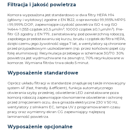
Filtracja i jakość powietrza
Komora wyposażona jest standardowo w dwa filtry HEPA H14
(główny i wylotowy) zgodne z EN 1822, o sprawności 99,995% MPPS
i 99,999% DOP, zapewniające czystość powietrza ISO 4 wg ISO
14644-1 (353 cząstek ≥0,5 µm/m³, 10000 cząstek ≥0,1 µm/m³). Pre-
filtr G3 zgodny z EN 779, zainstalowany pod powierzchnią roboczą,
zapobiega przedostawaniu się kurzu, brudu i cząstek do filtra HEPA,
dzięki czemu jego żywotność sięga 7 lat, a wentylatory są chronione
przed przypadkowym uszkodzeniem (np. przez końcówki pipet czy
folię aluminiową). Recyrkulacja przebiega w schemacie 30/70: 30%
powietrza jest wydmuchiwane na zewnątrz, 70% recyrkulowane w
komorze. Wymiana filtrów trwa około 5 minut.
Wyposażenie standardowe
Oprócz układu filtracji w standardzie znajduje się także innowacyjny
system 4F (fast, friendly & efficient), funkcja automatycznego
otwierania szyby przedniej, oświetlenie LED zainstalowane poza
komorą roboczą zapewniające równomierne oświetlenie i ochronę
przed zmęczeniem oczu, dwa gniazda elektryczne 230 V 50 Hz,
wentylatory z silnikami EC, lampa UV z programowaniem czasu
pracy oraz wymienny ekran CG zapewniający najlepszą
laminarność powietrza.
Wyposażenie opcjonalne