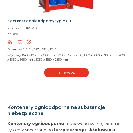
Kontener ognioodporny typ MCB
Producent: SIPOREX
Nr kat.:
Pojemność: 212 l, 237 l, 251 l, 1040 l
Wymiary: 840 x 1060 x 2390 mm, 1500 x 1260 x 2190, 1500 x 1660 x 2150 mm, 1490
x 1660 x 2690 mm, 3060 x 1550 x 2390 mm
SPRAWDŹ
Kontenery ognioodporne na substancje
niebezpieczne
Kontenery ognioodporne
to zaawansowane, mobilne
systemy stworzone do
bezpiecznego składowania