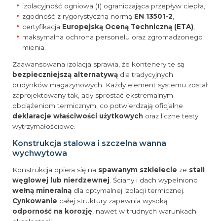
izolacyjność ogniowa (I) ograniczająca przepływ ciepła,
zgodność z rygorystyczną normą
EN 13501-2
,
certyfikacja
Europejską Oceną Techniczną (ETA)
,
maksymalna ochrona personelu oraz zgromadzonego
mienia.
Zaawansowana izolacja sprawia, że kontenery te są
bezpieczniejszą alternatywą
dla tradycyjnych
budynków magazynowych. Każdy element systemu został
zaprojektowany tak, aby sprostać ekstremalnym
obciążeniom termicznym, co potwierdzają oficjalne
deklaracje właściwości użytkowych
oraz liczne testy
wytrzymałościowe.
Konstrukcja stalowa i szczelna wanna
wychwytowa
Konstrukcja opiera się na
spawanym szkielecie
ze
stali
węglowej lub nierdzewnej
. Ściany i dach wypełniono
wełną mineralną
dla optymalnej izolacji termicznej.
Cynkowanie
całej struktury zapewnia wysoką
odporność na korozję
, nawet w trudnych warunkach