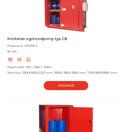
Kontener ognioodporny typ CB
Producent: SIPOREX
Nr kat.:
Pojemność: 250 l, 1060 l, 2050 l
Wymiary: 2900x1850x2220 mm, 3900x 1850x 3650 mm, 7100x1850x3680 mm
SPRAWDŹ