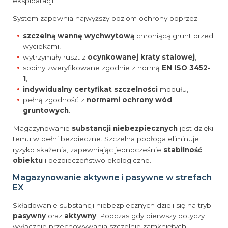
eksploatacji.
System zapewnia najwyższy poziom ochrony poprzez:
szczelną wannę wychwytową
chroniącą grunt przed
wyciekami,
wytrzymały ruszt z
ocynkowanej kraty stalowej
,
spoiny zweryfikowane zgodnie z normą
EN ISO 3452-
1
,
indywidualny certyfikat szczelności
modułu,
pełną zgodność z
normami ochrony wód
gruntowych
.
Magazynowanie
substancji niebezpiecznych
jest dzięki
temu w pełni bezpieczne. Szczelna podłoga eliminuje
ryzyko skażenia, zapewniając jednocześnie
stabilność
obiektu
i bezpieczeństwo ekologiczne.
Magazynowanie aktywne i pasywne w strefach
EX
Składowanie substancji niebezpiecznych dzieli się na tryb
pasywny
oraz
aktywny
. Podczas gdy pierwszy dotyczy
wyłącznie przechowywania szczelnie zamkniętych