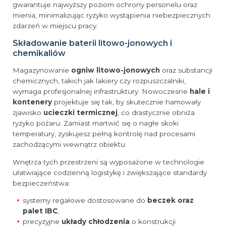
gwarantuje najwyższy poziom ochrony personelu oraz
mienia, minimalizując ryzyko wystąpienia niebezpiecznych
zdarzeń w miejscu pracy.
Składowanie baterii litowo-jonowych i
chemikaliów
Magazynowanie
ogniw litowo-jonowych
oraz substancji
chemicznych, takich jak lakiery czy rozpuszczalniki,
wymaga profesjonalnej infrastruktury. Nowoczesne
hale i
kontenery
projektuje się tak, by skutecznie hamowały
zjawisko
ucieczki termicznej
, co drastycznie obniża
ryzyko pożaru. Zamiast martwić się o nagłe skoki
temperatury, zyskujesz pełną kontrolę nad procesami
zachodzącymi wewnątrz obiektu.
Wnętrza tych przestrzeni są wyposażone w technologie
ułatwiające codzienną logistykę i zwiększające standardy
bezpieczeństwa:
systemy regałowe dostosowane do
beczek oraz
palet IBC
,
precyzyjne
układy chłodzenia
o konstrukcji