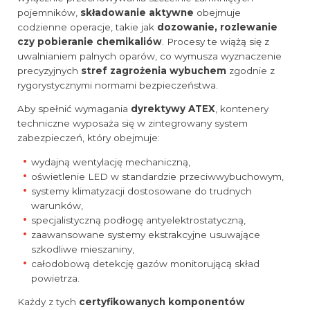
pojemników,
składowanie aktywne
obejmuje
codzienne operacje, takie jak
dozowanie, rozlewanie
czy pobieranie chemikaliów
. Procesy te wiążą się z
uwalnianiem palnych oparów, co wymusza wyznaczenie
precyzyjnych
stref zagrożenia wybuchem
zgodnie z
rygorystycznymi normami bezpieczeństwa.
Aby spełnić wymagania
dyrektywy ATEX
, kontenery
techniczne wyposaża się w zintegrowany system
zabezpieczeń, który obejmuje:
wydajną wentylację mechaniczną,
oświetlenie LED w standardzie przeciwwybuchowym,
systemy klimatyzacji dostosowane do trudnych
warunków,
specjalistyczną podłogę antyelektrostatyczną,
zaawansowane systemy ekstrakcyjne usuwające
szkodliwe mieszaniny,
całodobową detekcję gazów monitorującą skład
powietrza.
Każdy z tych
certyfikowanych komponentów