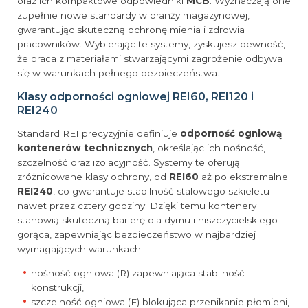
oraz ich kompaktowe odpowiedniki
MCB
. Wyznaczają one
zupełnie nowe standardy w branży magazynowej,
gwarantując skuteczną ochronę mienia i zdrowia
pracowników. Wybierając te systemy, zyskujesz pewność,
że praca z materiałami stwarzającymi zagrożenie odbywa
się w warunkach pełnego bezpieczeństwa.
Klasy odporności ogniowej REI60, REI120 i
REI240
Standard REI precyzyjnie definiuje
odporność ogniową
kontenerów technicznych
, określając ich nośność,
szczelność oraz izolacyjność. Systemy te oferują
zróżnicowane klasy ochrony, od
REI60
aż po ekstremalne
REI240
, co gwarantuje stabilność stalowego szkieletu
nawet przez cztery godziny. Dzięki temu kontenery
stanowią skuteczną barierę dla dymu i niszczycielskiego
gorąca, zapewniając bezpieczeństwo w najbardziej
wymagających warunkach.
nośność ogniowa (R) zapewniająca stabilność
konstrukcji,
szczelność ogniowa (E) blokująca przenikanie płomieni,