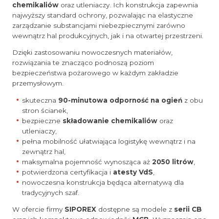
chemikaliów
oraz utleniaczy. Ich konstrukcja zapewnia
najwyższy standard ochrony, pozwalając na elastyczne
zarządzanie substancjami niebezpiecznymi zarówno
wewnątrz hal produkcyjnych, jak i na otwartej przestrzeni.
Dzięki zastosowaniu nowoczesnych materiałów,
rozwiązania te znacząco podnoszą poziom
bezpieczeństwa pożarowego w każdym zakładzie
przemysłowym.
skuteczna
90-minutowa odporność na ogień
z obu
stron ścianek,
bezpieczne
składowanie chemikaliów
oraz
utleniaczy,
pełna mobilność ułatwiająca logistykę wewnątrz i na
zewnątrz hal,
maksymalna pojemność wynosząca aż
2050 litrów
,
potwierdzona certyfikacja i
atesty VdS
,
nowoczesna konstrukcja będąca alternatywą dla
tradycyjnych szaf.
W ofercie firmy
SIPOREX
dostępne są modele z
serii CB