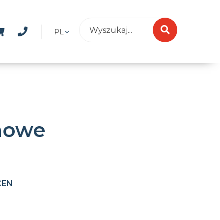
PL
mowe
CEN