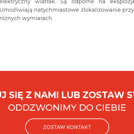
elektryczny wiatrak. Są odporne na eksplozje
Umożliwiają natychmiastowe zlokalizowanie pr
różnych wymiarach.
J SIĘ Z NAMI LUB ZOSTAW 
ODDZWONIMY DO CIEBIE
ZOSTAW KONTAKT