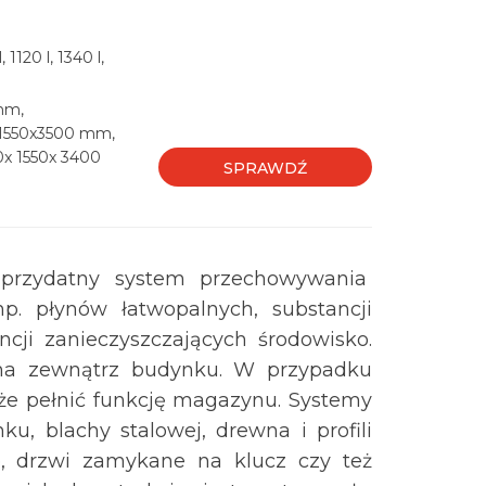
 1120 l, 1340 l,
mm,
1550x3500 mm,
x 1550x 3400
SPRAWDŹ
 przydatny system przechowywania
p. płynów łatwopalnych, substancji
ncji zanieczyszczających środowisko.
na zewnątrz budynku. W przypadku
że pełnić funkcję magazynu. Systemy
u, blachy stalowej, drewna i profili
e, drzwi zamykane na klucz czy też