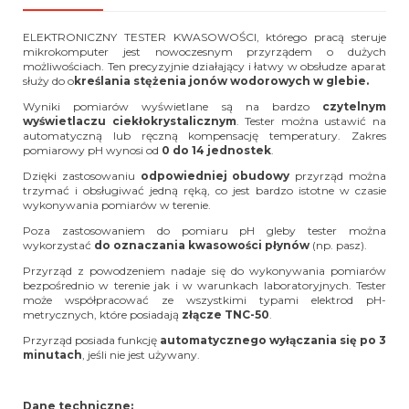
ELEKTRONICZNY TESTER KWASOWOŚCI, którego pracą steruje
mikrokomputer jest nowoczesnym przyrządem o dużych
możliwościach. Ten precyzyjnie działający i łatwy w obsłudze aparat
służy do o
kreślania stężenia jonów wodorowych w glebie.
Wyniki pomiarów wyświetlane są na bardzo
czytelnym
wyświetlaczu
ciekłokrystalicznym
. Tester można ustawić na
automatyczną lub ręczną kompensację temperatury. Zakres
pomiarowy pH wynosi od
0 do 14 jednostek
.
Dzięki zastosowaniu
odpowiedniej obudowy
przyrząd można
trzymać i obsługiwać jedną ręką, co jest bardzo istotne w czasie
wykonywania pomiarów w terenie.
Poza zastosowaniem do pomiaru pH gleby tester można
wykorzystać
do oznaczania kwasowości płynów
(np. pasz).
Przyrząd z powodzeniem nadaje się do wykonywania pomiarów
bezpośrednio w terenie jak i w warunkach laboratoryjnych. Tester
może współpracować ze wszystkimi typami elektrod pH-
metrycznych, które posiadają
złącze TNC-50
.
Przyrząd posiada funkcję
automatycznego wyłączania się po 3
minutach
, jeśli nie jest używany.
Dane techniczne: