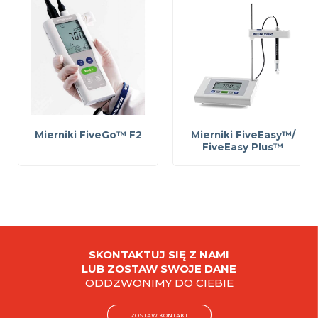
Mierniki FiveGo™ F2
Mierniki FiveEasy™/
FiveEasy Plus™
SKONTAKTUJ SIĘ Z NAMI
LUB ZOSTAW SWOJE DANE
ODDZWONIMY DO CIEBIE
ZOSTAW KONTAKT