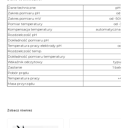
Dane techniczne:
pH-met
Zakres pomiaru pH
od 0 p
Zakres pomiaru mV
od -500 m
Pomiar temperatury
od -30°
Kompensacja temperatury
automatyczna i ręc
Rozdzielczość pH
0.
Dokładność pomiaru pH
0.
Temperatura pracy elektrody pH
od 1°
Rozdzielczość temp.
0
Dokładność pomiaru temperatury
0
Wskaźnik odczytowy
typu LCD,
Zasilanie
1 bateria
Pobór prądu
ok.
Temperatura pracy
+4°C 
Masa przyrządu
ok.
Zobacz również