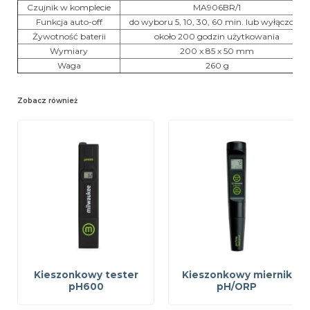
Czujnik w komplecie
MA906BR/1
Funkcja auto-off
do wyboru 5, 10, 30, 60 min. lub wyłączony
Żywotność baterii
około 200 godzin użytkowania
Wymiary
200 x 85 x 50 mm
Waga
260 g
Zobacz również
Kieszonkowy tester
Kieszonkowy miernik
pH600
pH/ORP