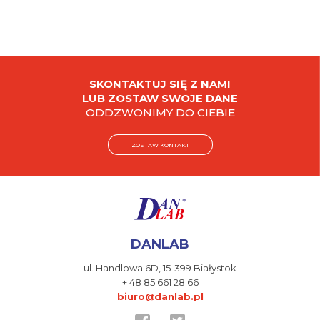
SKONTAKTUJ SIĘ Z NAMI
LUB ZOSTAW SWOJE DANE
ODDZWONIMY DO CIEBIE
ZOSTAW KONTAKT
DANLAB
ul. Handlowa 6D,
15-399 Białystok
+ 48 85 661 28 66
biuro@danlab.pl