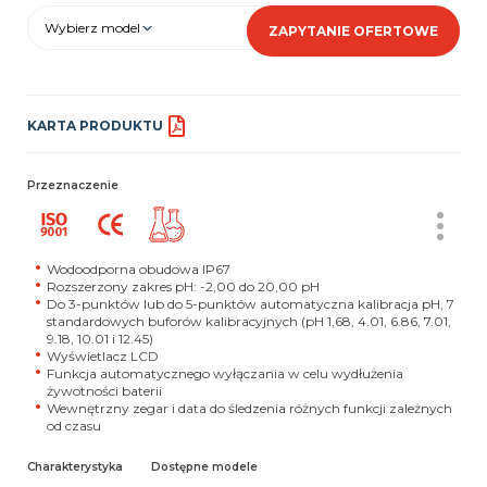
Wybierz model
ZAPYTANIE OFERTOWE
KARTA PRODUKTU
Przeznaczenie
Wodoodporna obudowa IP67
Rozszerzony zakres pH: -2,00 do 20,00 pH
Do 3-punktów lub do 5-punktów automatyczna kalibracja pH, 7
standardowych buforów kalibracyjnych (pH 1,68, 4.01, 6.86, 7.01,
9.18, 10.01 i 12.45)
Wyświetlacz LCD
Funkcja automatycznego wyłączania w celu wydłużenia
żywotności baterii
Wewnętrzny zegar i data do śledzenia różnych funkcji zależnych
od czasu
Charakterystyka
Dostępne modele