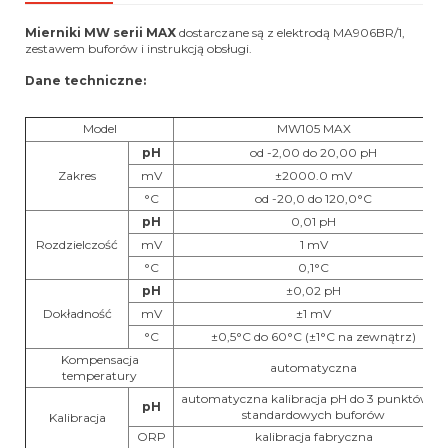
Mierniki MW serii MAX
dostarczane są z elektrodą MA906BR/1,
zestawem buforów i instrukcją obsługi.
Dane techniczne:
Model
MW105 MAX
pH
od -2,00 do 20,00 pH
Zakres
mV
±2000.0 mV
°C
od -20,0 do 120,0°C
pH
0,01 pH
Rozdzielczość
mV
1 mV
°C
0,1°C
pH
±0,02 pH
Dokładność
mV
±1 mV
°C
±0,5°C do 60°C (±1°C na zewnątrz)
Kompensacja
automatyczna
temperatury
automatyczna kalibracja pH do 3 punktów | 7
pH
standardowych buforów
Kalibracja
ORP
kalibracja fabryczna