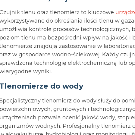
Czujnik tlenu oraz tlenomierz to kluczowe
urządz
wykorzystywane do określania ilości tlenu w gazac
umożliwia kontrolę procesów technologicznych, b
poziom tlenu ma bezpośredni wpływ na jakość i
tlenomierze znajdują zastosowanie w laboratoria
oraz w gospodarce wodno-ściekowej. Każdy czujni
sprawdzoną technologię elektrochemiczną lub opt
wiarygodne wyniki.
Tlenomierze do wody
Specjalistyczny tlenomierz do wody służy do pom
powierzchniowych, gruntowych i technologicznych
urządzeniach pozwala ocenić jakość wody, stopień
organizmów wodnych. Profesjonalny tlenomierz 
w akwakulturze, hydrobiologii oraz monitoringu 