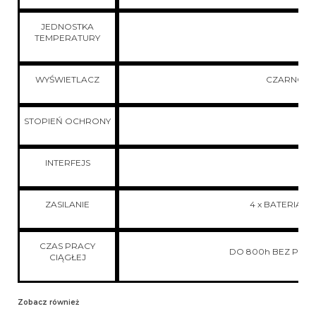
JEDNOSTKA
TEMPERATURY
WYŚWIETLACZ
CZARNO-BI
STOPIEŃ OCHRONY
INTERFEJS
ZASILANIE
4 x BATERIA 1,
CZAS PRACY
DO 800h BEZ PODŚ
CIĄGŁEJ
Zobacz również