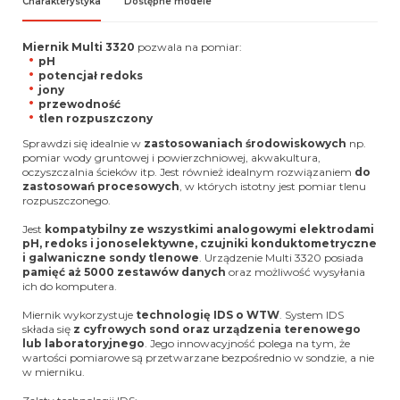
Charakterystyka
Dostępne modele
Miernik Multi 3320
pozwala na pomiar:
pH
potencjał redoks
jony
przewodność
tlen rozpuszczony
Sprawdzi się idealnie w
zastosowaniach środowiskowych
np.
pomiar wody gruntowej i powierzchniowej, akwakultura,
oczyszczalnia ścieków itp. Jest również idealnym rozwiązaniem
do
zastosowań procesowych
, w których istotny jest pomiar tlenu
rozpuszczonego.
Jest
kompatybilny ze wszystkimi analogowymi elektrodami
pH, redoks i jonoselektywne, czujniki konduktometryczne
i galwaniczne sondy tlenowe
. Urządzenie Multi 3320 posiada
pamięć aż 5000 zestawów danych
oraz możliwość wysyłania
ich do komputera.
Miernik wykorzystuje
technologię IDS o WTW
. System IDS
składa się
z cyfrowych sond oraz urządzenia terenowego
lub laboratoryjnego
. Jego innowacyjność polega na tym, że
wartości pomiarowe są przetwarzane bezpośrednio w sondzie, a nie
w mierniku.