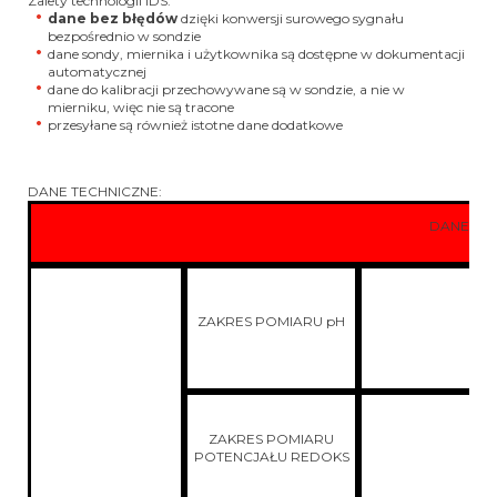
Zalety technologii IDS:
dane bez błędów
dzięki konwersji surowego sygnału
bezpośrednio w sondzie
dane sondy, miernika i użytkownika są dostępne w dokumentacji
automatycznej
dane do kalibracji przechowywane są w sondzie, a nie w
mierniku, więc nie są tracone
przesyłane są również istotne dane dodatkowe
DANE TECHNICZNE:
DANE TE
ZAKRES POMIARU pH
ZAKRES POMIARU
POTENCJAŁU REDOKS