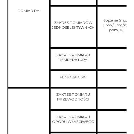
POMIAR PH
Stężenie (mg/l,
ZAKRES POMIARÓW
μmol/l, mg/kg,
JEDNOSELEKTYWNYCH
ppm, %)
ZAKRES POMIARU
TEMPERATURY
FUNKCJA CMC
ZAKRES POMIARU
PRZEWODNOŚCI
ZAKRES POMIARU
OPORU WŁAŚCIWEGO