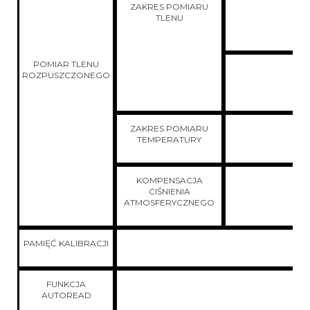
ZAKRES POMIARU
TLENU
POMIAR TLENU
ROZPUSZCZONEGO
ZAKRES POMIARU
TEMPERATURY
KOMPENSACJA
CIŚNIENIA
ATMOSFERYCZNEGO
PAMIĘĆ KALIBRACJI
1
FUNKCJA
A
AUTOREAD