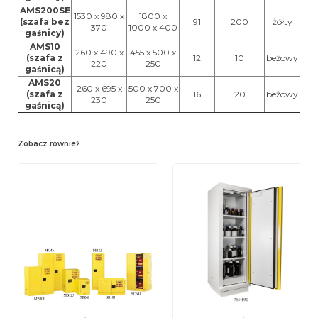
AMS200SE
1530 x 980 x
1800 x
(szafa bez
91
200
żółty
370
1000 x 400
gaśnicy)
AMS10
260 x 490 x
455 x 500 x
(szafa z
12
10
beżowy
220
250
gaśnicą)
AMS20
260 x 695 x
500 x 700 x
(szafa z
16
20
beżowy
230
250
gaśnicą)
Zobacz również