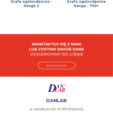
Szafa ognioodporna -
Szafa ognioodporna
Range 2
Range - 790+
SKONTAKTUJ SIĘ Z NAMI
LUB ZOSTAW SWOJE DANE
ODDZWONIMY DO CIEBIE
ZOSTAW KONTAKT
DANLAB
ul. Handlowa 6D,
15-399 Białystok