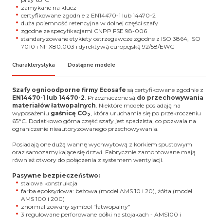
zamykane na klucz
certyfikowane zgodnie z EN14470-1 lub 14470-2
duża pojemność retencyjna w dolnej części szafy
zgodne ze specyfikacjami CNPP FSE 98-006
standaryzowane etykiety ostrzegawcze zgodne z ISO 3864, ISO
7010 i NF X80.003 i dyrektywą europejską 92/58/EWG
Charakterystyka
Dostępne modele
Szafy ognioodporne firmy Ecosafe
są certyfikowane zgodnie z
EN14470-1 lub 14470-2
. Przeznaczone są
do przechowywania
materiałów łatwopalnych
. Niektóre modele posiadają na
wyposażeniu
gaśnicę CO
, która uruchamia się po przekroczeniu
2
65°C. Dodatkowo górna część szafy jest spadzista, co pozwala na
ograniczenie nieautoryzowanego przechowywania.
Posiadają one dużą wannę wychwytową z korkiem spustowym
oraz samozamykające się drzwi. Fabrycznie zamontowane mają
również otwory do połączenia z systemem wentylacji.
Pasywne bezpieczeństwo:
stalowa konstrukcja
farba epoksydowa: beżowa (model AMS 10 i 20), żółta (model
AMS 100 i 200)
znormalizowany symbol "łatwopalny"
3 regulowane perforowane półki na stojakach - AMS100 i