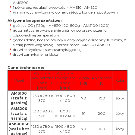
AMS200
1 półka bez regulacji wysokości - AMS10 i AMS20
wanna wychwytowa w dolnej części, z korkiem spustowym
Aktywne bezpieczeństwo:
gaśnica CO
(120g - AMS10 i 20; 500g - AMS100 i 200)
2
automatyczne wyzwalanie gaśnicy po przekroczeniu
odpowiedniej temperatury
górne i dolne, boczne otwory wentylacyjne o średnicy 100 mm, z
siatką przeciwogniową - oprócz modeli AMS10 i AMS20
drzwi skrzydłowe, samozamykające się
drzwi zamykane na klucz
Dane techniczne:
Wymiary
Wymiary
wewnętrzne
zewnętrzne
Waga
Pojemność
Model
Kolor
(H x W x D)
(H x W x D)
[kg]
[l]
[mm]
[mm]
AMS100
1250 x 780 x
1500 x 800
(szafa z
70
100
żółty
370
x 400
gaśnicą)
AMS200
1530 x 980 x
1800 x
(szafa z
91
200
żółty
370
1000 x 400
gaśnicą)
AMS100SE
1250 x 780 x
1500 x 800
(szafa bez
70
100
żółty
370
x 400
gaśnicy)