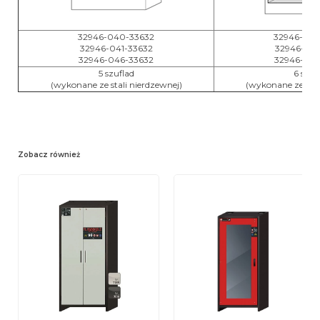
32946-040-33632
32946-040
32946-041-33632
32946-041
32946-046-33632
32946-046
5 szuflad
6 szuf
(wykonane ze stali nierdzewnej)
(wykonane ze stal
Zobacz również