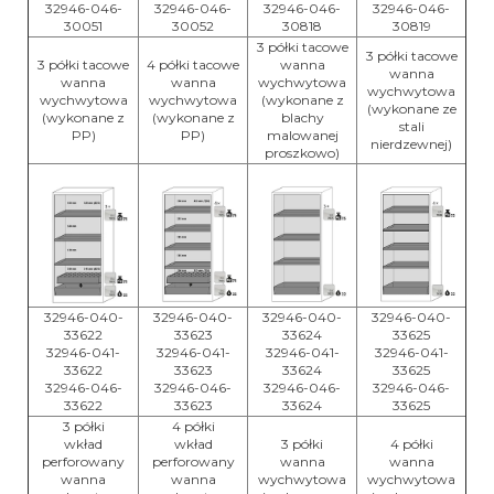
32946-046-
32946-046-
32946-046-
32946-046-
30051
30052
30818
30819
3 półki tacowe
3 półki tacowe
3 półki tacowe
4 półki tacowe
wanna
wanna
wanna
wanna
wychwytowa
wychwytowa
wychwytowa
wychwytowa
(wykonane z
(wykonane ze
(wykonane z
(wykonane z
blachy
stali
PP)
PP)
malowanej
nierdzewnej)
proszkowo)
32946-040-
32946-040-
32946-040-
32946-040-
33622
33623
33624
33625
32946-041-
32946-041-
32946-041-
32946-041-
33622
33623
33624
33625
32946-046-
32946-046-
32946-046-
32946-046-
33622
33623
33624
33625
3 półki
4 półki
wkład
wkład
3 półki
4 półki
perforowany
perforowany
wanna
wanna
wanna
wanna
wychwytowa
wychwytowa