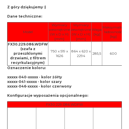
Z góry dziękujemy :)
Dane techniczne:
Wymiary
Wymiary
Maksymalna
wewnętrzne
zewnętrzne
Waga
Model
ładowność
(W x D x H)
(W x D x H)
[kg]
[kg]
[mm]
[mm]
FX30.229.086.WDFW
(szafa z
750 x 519 x
864 x 620 x
przeszklonymi
285,5
600
1626
2294
drzwiami, z filtrem
c
recyrkulacyjnym)
Oznaczenie koloru:
xxxxx-040-xxxxx - kolor żółty
xxxxx-041-xxxxx - kolor szary
xxxxx-046-xxxxx - kolor czerwony
Konfiguracje wyposażenia opcjonalnego:
FX30.229.086.WDFW