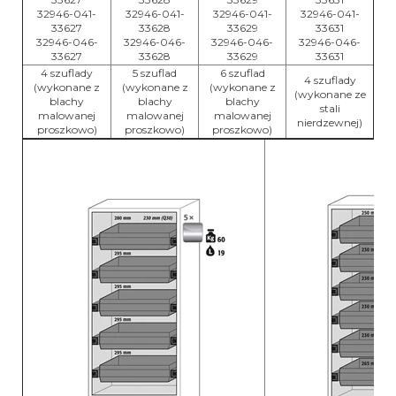
32946-041-
32946-041-
32946-041-
32946-041-
33627
33628
33629
33631
32946-046-
32946-046-
32946-046-
32946-046-
33627
33628
33629
33631
4 szuflady
5 szuflad
6 szuflad
4 szuflady
(wykonane z
(wykonane z
(wykonane z
(wykonane ze
blachy
blachy
blachy
stali
malowanej
malowanej
malowanej
nierdzewnej)
proszkowo)
proszkowo)
proszkowo)