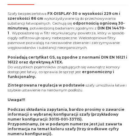
Szafy bezpieczeństwa
FX-DISPLAY-30 o wysokości 229 cm i
szerokości 86 cm
wykorzystywane są do przechowywania
substancji łatwopalnych. Cechują się
odpornością ogniową 30-
minutową
, potwierdzoną badaniami zgodnymi z
DIN EN 14470-
1
. Wyposażone są w filtr recyrkulacyjny powietrza, który w sposób
ciągły odfiltrowuje opary niebezpieczne. Wielostopniowe filtry
pasmowe pozwalają na niezawodne zbieranie i zatrzymywanie
węglowodanów i substancji nieorganicznych.
Posiadają certyfikat GS, są zgodne z normami DIN EN 16121 i
16122 oraz dyrektywą ATEX.
Do wszystkich pojemników znajdujących się wewnątrz komory
dostęp jest łatwy, co sprawia że sprzęt jest
ergonomiczny i
funkcjonalny.
Zintegrowana regulacja w podstawie
szafy umożliwia łatwe i
szybkie ustawienie na nierównym podłożu.
Uwaga!!!
Podczas składania zapytania, bardzo prosimy o zawarcie
informacji o wybranej konfiguracji szafy (przykładowy
numer konfiguracji: 30115-001-33715).
Przypominamy, że w podanym numerze jest już zawarta
informacja na temat koloru szafy (trzy środkowe cyfry
numeru konfiguracji).