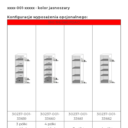
xxxx-001-xxxxx - kolor jasnoszary
Konfiguracje wyposażenia opcjonalnego:
S90.196.060.FDAO
30237-001-
30237-001-
30237-001-
30237-001-
33659
33660
33661
33662
3 półki
4 półki