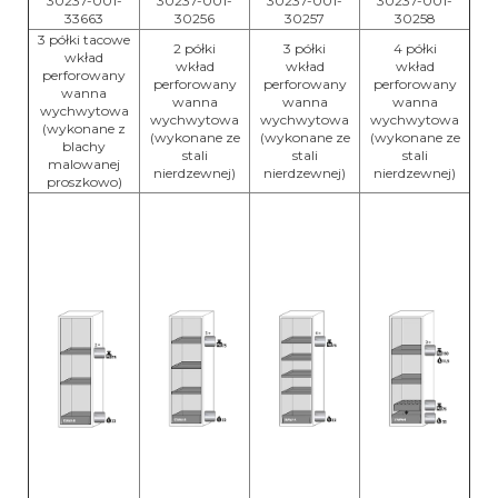
30237-001-
30237-001-
30237-001-
30237-001-
33663
30256
30257
30258
3 półki tacowe
2 półki
3 półki
4 półki
wkład
wkład
wkład
wkład
perforowany
perforowany
perforowany
perforowany
wanna
wanna
wanna
wanna
wychwytowa
wychwytowa
wychwytowa
wychwytowa
(wykonane z
(wykonane ze
(wykonane ze
(wykonane ze
blachy
stali
stali
stali
malowanej
nierdzewnej)
nierdzewnej)
nierdzewnej)
proszkowo)