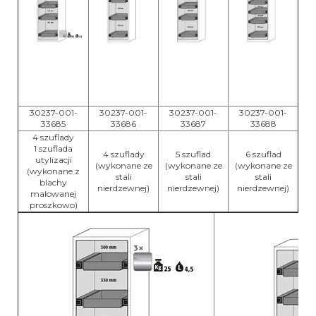
30237-001-
30237-001-
30237-001-
30237-001-
33685
33686
33687
33688
4 szuflady
1 szuflada
4 szuflady
5 szuflad
6 szuflad
utylizacji
(wykonane ze
(wykonane ze
(wykonane ze
(wykonane z
stali
stali
stali
blachy
nierdzewnej)
nierdzewnej)
nierdzewnej)
malowanej
proszkowo)