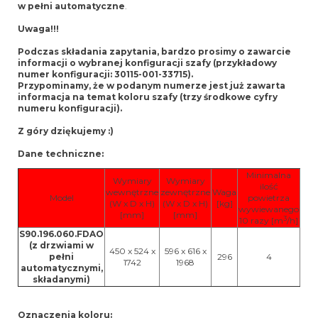
w pełni automatyczne
.
Uwaga!!!
Podczas składania zapytania, bardzo prosimy o zawarcie
informacji o wybranej konfiguracji szafy (przykładowy
numer konfiguracji: 30115-001-33715).
Przypominamy, że w podanym numerze jest już zawarta
informacja na temat koloru szafy (trzy środkowe cyfry
numeru konfiguracji).
Z góry dziękujemy :)
Dane techniczne:
Minimalna
Wymiary
Wymiary
ilość
Mak
wewnętrzne
zewnętrzne
Waga
Model
powietrza
ła
(W x D x H)
(W x D x H)
[kg]
wywiewanego
[mm]
[mm]
3
10 razy [m
/h]
S90.196.060.FDAO
(z drzwiami w
450 x 524 x
596 x 616 x
pełni
296
4
1742
1968
automatycznymi,
składanymi)
Oznaczenia koloru: