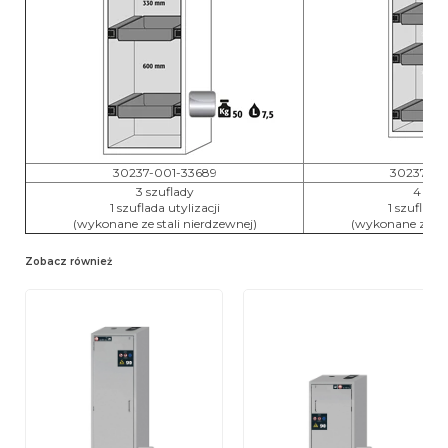
30237-001-33689
30237-00
3 szuflady
4 szu
1 szuflada utylizacji
1 szuflada 
(wykonane ze stali nierdzewnej)
(wykonane ze sta
Zobacz również