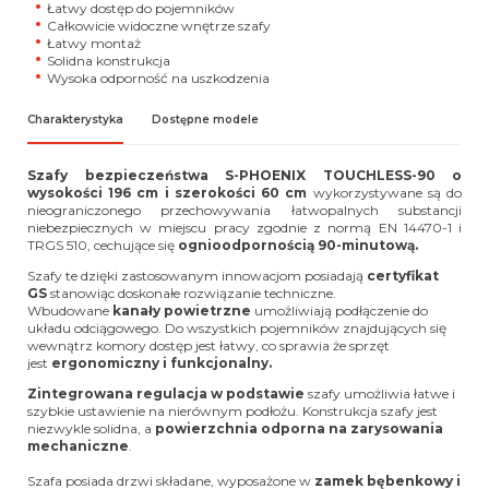
Łatwy dostęp do pojemników
Całkowicie widoczne wnętrze szafy
Łatwy montaż
Solidna konstrukcja
Wysoka odporność na uszkodzenia
Charakterystyka
Dostępne modele
Szafy bezpieczeństwa S-
PHOENIX TOUCHLESS-90
o
wysokości 196 cm i szerokości 60 cm
wykorzystywane są do
nieograniczonego przechowywania łatwopalnych substancji
niebezpiecznych w miejscu pracy zgodnie z normą EN 14470-1 i
TRGS 510, cechujące się
ognioodpornością 90-minutową.
Szafy te dzięki zastosowanym innowacjom posiadają
certyfikat
GS
stanowiąc doskonałe rozwiązanie techniczne.
Wbudowane
kanały powietrzne
umożliwiają podłączenie do
układu odciągowego. Do wszystkich pojemników znajdujących się
wewnątrz komory dostęp jest łatwy, co sprawia że sprzęt
jest
ergonomiczny i funkcjonalny.
Zintegrowana regulacja w podstawie
szafy umożliwia łatwe i
szybkie ustawienie na nierównym podłożu. Konstrukcja szafy jest
niezwykle solidna, a
powierzchnia odporna na zarysowania
mechaniczne
.
Szafa posiada drzwi składane, wyposażone w
zamek bębenkowy i