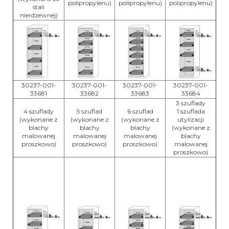
polipropylenu)
polipropylenu)
polipropylenu)
stali
nierdzewnej)
30237-001-
30237-001-
30237-001-
30237-001-
33681
33682
33683
33684
3 szuflady
4 szuflady
5 szuflad
6 szuflad
1 szuflada
(wykonane z
(wykonane z
(wykonane z
utylizacji
blachy
blachy
blachy
(wykonane z
malowanej
malowanej
malowanej
blachy
proszkowo)
proszkowo)
proszkowo)
malowanej
proszkowo)