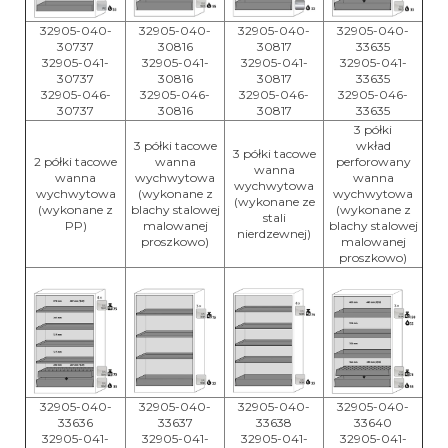
32905-040-
32905-040-
32905-040-
32905-040-
30737
30816
30817
33635
32905-041-
32905-041-
32905-041-
32905-041-
30737
30816
30817
33635
32905-046-
32905-046-
32905-046-
32905-046-
30737
30816
30817
33635
3 półki
3 półki tacowe
wkład
3 półki tacowe
2 półki tacowe
wanna
perforowany
wanna
wanna
wychwytowa
wanna
wychwytowa
wychwytowa
(wykonane z
wychwytowa
(wykonane ze
(wykonane z
blachy stalowej
(wykonane z
stali
PP)
malowanej
blachy stalowej
nierdzewnej)
proszkowo)
malowanej
proszkowo)
32905-040-
32905-040-
32905-040-
32905-040-
33636
33637
33638
33640
32905-041-
32905-041-
32905-041-
32905-041-