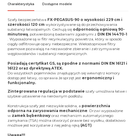
Charakterystyka
Dostępne modele
Szafy bezpieczeństwa
FX-PEGASUS-90 o wysokości 229 cm i
szerokości 120 cm
wykorzystywane są do przechowywania
substancji łatwopalnych. Cechują się
odpornością ogniową 90-
minutową
, potwierdzoną badaniami zgodnymi z
DIN EN 14470-1
. Wyposażone są w filtr recyrkulacyjny powietrza, który w sposób
ciągły odfiltrowuje opary niebezpieczne. Wielostopniowe filtry
pasmowe pozwalają na niezawodne zbieranie i zatrzymywanie
węglowodanów i substancji nieorganicznych.
Posiadają certyfikat GS, są zgodne z normami DIN EN 16121 i
16122 oraz dyrektywą ATEX.
Do wszystkich pojemników znajdujących się wewnątrz komory
dostęp jest łatwy, co sprawia że sprzęt jest
ergonomiczny i
funkcjonalny.
Zintegrowana regulacja w podstawie
szafy umożliwia łatwe i
szybkie ustawienie na nierównym podłożu.
Konstrukcja szafy jest niezwykle solidna, a
powierzchnia
odporna na zarysowania mechaniczne
. Drzwi wyposażone
w
zamek bębenkowy
oraz
mechanizm automatycznego
zamykania (TSA)
można otworzyć prawie bez wysiłku, dodatkowo
możliwe jest korzystanie z niej jedną ręką
(AGT)
.
Uwaga!!!