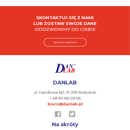
SKONTAKTUJ SIĘ Z NAMI
LUB ZOSTAW SWOJE DANE
ODDZWONIMY DO CIEBIE
ZOSTAW KONTAKT
DANLAB
ul. Handlowa 6D,
15-399 Białystok
+ 48 85 661 28 66
biuro@danlab.pl
Na skróty