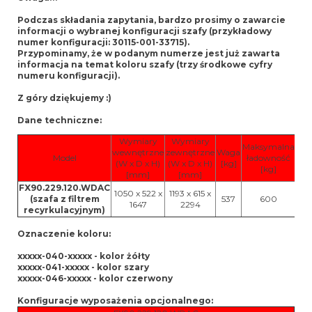
Podczas składania zapytania, bardzo prosimy o zawarcie
informacji o wybranej konfiguracji szafy (przykładowy
numer konfiguracji: 30115-001-33715).
Przypominamy, że w podanym numerze jest już zawarta
informacja na temat koloru szafy (trzy środkowe cyfry
numeru konfiguracji).
Z góry dziękujemy :)
Dane techniczne:
Wymiary
Wymiary
Maksymalna
wewnętrzne
zewnętrzne
Waga
Model
ładowność
K
(W x D x H)
(W x D x H)
[kg]
[kg]
[mm]
[mm]
FX90.229.120.WDAC
s
1050 x 522 x
1193 x 615 x
(szafa z filtrem
537
600
ż
1647
2294
recyrkulacyjnym)
cze
Oznaczenie koloru:
xxxxx-040-xxxxx - kolor żółty
xxxxx-041-xxxxx - kolor szary
xxxxx-046-xxxxx - kolor czerwony
Konfiguracje wyposażenia opcjonalnego: