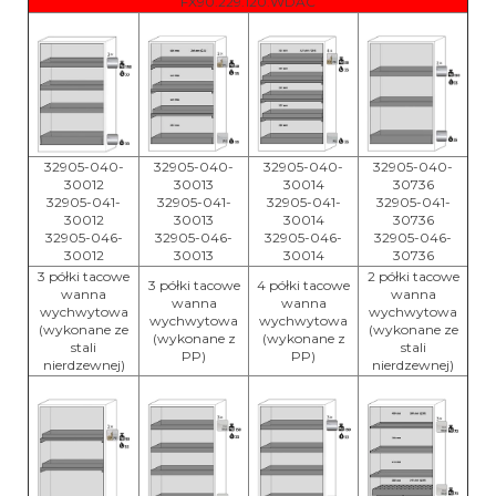
FX90.229.120.WDAC
32905-040-
32905-040-
32905-040-
32905-040-
30012
30013
30014
30736
32905-041-
32905-041-
32905-041-
32905-041-
30012
30013
30014
30736
32905-046-
32905-046-
32905-046-
32905-046-
30012
30013
30014
30736
3 półki tacowe
2 półki tacowe
3 półki tacowe
4 półki tacowe
wanna
wanna
wanna
wanna
wychwytowa
wychwytowa
wychwytowa
wychwytowa
(wykonane ze
(wykonane ze
(wykonane z
(wykonane z
stali
stali
PP)
PP)
nierdzewnej)
nierdzewnej)