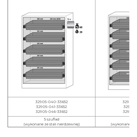
32905-040-33652
32905-
32905-041-33652
32905-
32905-046-33652
32905-
5 szuflad
6 s
(wykonane ze stali nierdzewnej)
(wykonane ze s