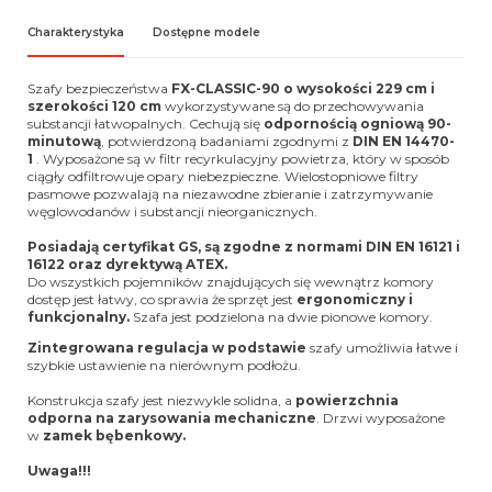
Charakterystyka
Dostępne modele
Szafy bezpieczeństwa
FX-CLASSIC-90 o wysokości 229 cm i
szerokości 120 cm
wykorzystywane są do przechowywania
substancji łatwopalnych. Cechują się
odpornością ogniową 90-
minutową
, potwierdzoną badaniami zgodnymi z
DIN EN 14470-
1
. Wyposażone są w filtr recyrkulacyjny powietrza, który w sposób
ciągły odfiltrowuje opary niebezpieczne. Wielostopniowe filtry
pasmowe pozwalają na niezawodne zbieranie i zatrzymywanie
węglowodanów i substancji nieorganicznych.
Posiadają certyfikat GS, są zgodne z normami DIN EN 16121 i
16122 oraz dyrektywą ATEX.
Do wszystkich pojemników znajdujących się wewnątrz komory
dostęp jest łatwy, co sprawia że sprzęt jest
ergonomiczny i
funkcjonalny.
Szafa jest podzielona na dwie pionowe komory.
Zintegrowana regulacja w podstawie
szafy umożliwia łatwe i
szybkie ustawienie na nierównym podłożu.
Konstrukcja szafy jest niezwykle solidna, a
powierzchnia
odporna na zarysowania mechaniczne
. Drzwi wyposażone
w
zamek bębenkowy.
Uwaga!!!