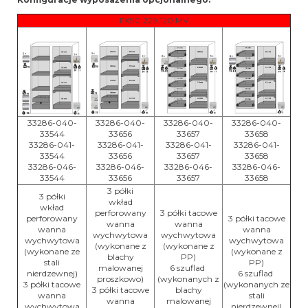
FX90.229.120.MV
33286-040-
33286-040-
33286-040-
33286-040-
33544
33656
33657
33658
33286-041-
33286-041-
33286-041-
33286-041-
33544
33656
33657
33658
33286-046-
33286-046-
33286-046-
33286-046-
33544
33656
33657
33658
3 półki
3 półki
wkład
wkład
perforowany
3 półki tacowe
perforowany
3 półki tacowe
wanna
wanna
wanna
wanna
wychwytowa
wychwytowa
wychwytowa
wychwytowa
(wykonane z
(wykonane z
(wykonane ze
(wykonane z
blachy
PP)
stali
PP)
malowanej
6 szuflad
nierdzewnej)
6 szuflad
proszkowo)
(wykonanych z
3 półki tacowe
(wykonanych ze
3 półki tacowe
blachy
wanna
stali
wanna
malowanej
wychwytowa
nierdzewnej)