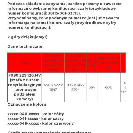
Podczas składania zapytania, bardzo prosimy o zawarcie
informacji o wybranej konfiguracji szafy (przykładowy
numer konfiguracji: 30115-001-33715).
Przypominamy, że w podanym numerze jest już zawarta
informacja na temat koloru szafy (trzy środkowe cyfry
numeru konfiguracji).
Z góry dziękujemy :)
Dane techniczne:
Wymiary
Wymiary
Maksymalna
wewnętrzne
zewnętrzne
Waga
Model
ładowność
Kolo
(W x D x H)
(W x D x H)
[kg]
[kg]
[mm]
[mm]
FX90.229.120.MV
(szafa z filtrem
szary
recyrkulacyjnym
450 x 522 x
1193 x 615 x
564
600
żółty
i pionowym
1647
2294
czerw
podziałem
komory)
Oznaczenie koloru:
xxxxx-040-xxxxx - kolor żółty
xxxxx-041-xxxxx - kolor szary
xxxxx-046-xxxxx - kolor czerwony
Konfiguracje wyposażenia opcjonalnego: