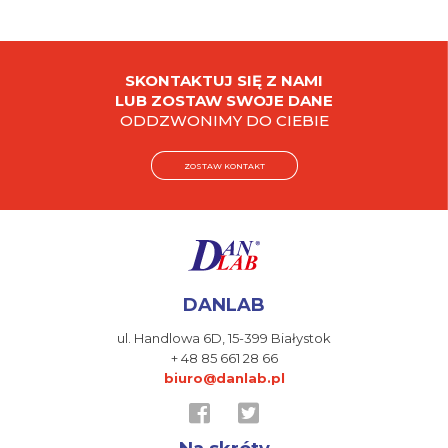
SKONTAKTUJ SIĘ Z NAMI
LUB ZOSTAW SWOJE DANE
ODDZWONIMY DO CIEBIE
ZOSTAW KONTAKT
DANLAB
ul. Handlowa 6D,
15-399 Białystok
+ 48 85 661 28 66
biuro@danlab.pl