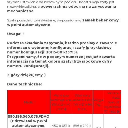
szybkie ustawienie na nierównym podłożu. Konstrukcja szafy jest
niezwykle solidna, a
powierzchnia odporna na zarysowania
mechaniczne
.
Szafa posiada drzwi składane, wyposażone w
zamek bębenkowy i
w pełni automatyczne
.
Uwaga!!!
Podczas składania zapytania, bardzo prosimy o zawarcie
informacji o wybranej konfiguracji szafy (przykładowy
numer konfiguracji: 30115-001-33715).
Przypominamy, że w podanym numerze jest już zawarta
informacja na temat koloru szafy (trzy środkowe cyfry
numeru konfiguracji).
Z góry dziękujemy :)
Dane techniczne:
Minimalna
Wymiary
Wymiary
ilość
wewnętrzne
zewnętrzne
Waga
Model
powietrza
(W x D x H)
(W x D x H)
[kg]
wywiewanego
[mm]
[mm]
3
10 razy [m
/h]
S90.196.060.075.FDAO
(z drzwiami w pełni
automatycznymi,
450 x 657 x
596 x 749 x
359
5