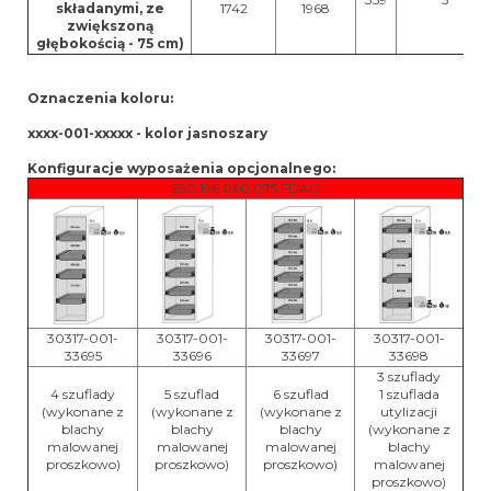
składanymi, ze
1742
1968
zwiększoną
głębokością - 75 cm)
Oznaczenia koloru:
xxxx-001-xxxxx - kolor jasnoszary
Konfiguracje wyposażenia opcjonalnego:
S90.196.060.075.FDAO
30317-001-
30317-001-
30317-001-
30317-001-
33695
33696
33697
33698
3 szuflady
4 szuflady
5 szuflad
6 szuflad
1 szuflada
(wykonane z
(wykonane z
(wykonane z
utylizacji
blachy
blachy
blachy
(wykonane z
malowanej
malowanej
malowanej
blachy
proszkowo)
proszkowo)
proszkowo)
malowanej
proszkowo)