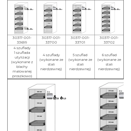
30317-001-
30317-001-
30317-001-
30317-001-
33699
33700
33701
33702
4 szuflady
1 szuflada
4 szuflady
5 szuflad
6 szuflad
utylizacji
(wykonane ze
(wykonane ze
(wykonane ze
(wykonane z
stali
stali
stali
blachy
nierdzewnej)
nierdzewnej)
nierdzewnej)
malowanej
proszkowo)