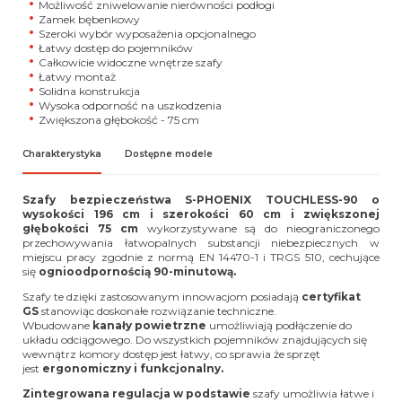
Możliwość zniwelowanie nierówności podłogi
Zamek bębenkowy
Szeroki wybór wyposażenia opcjonalnego
Łatwy dostęp do pojemników
Całkowicie widoczne wnętrze szafy
Łatwy montaż
Solidna konstrukcja
Wysoka odporność na uszkodzenia
Zwiększona głębokość - 75 cm
Charakterystyka
Dostępne modele
Szafy bezpieczeństwa S-
PHOENIX TOUCHLESS-90
o
wysokości 196 cm i szerokości 60 cm i zwiększonej
głębokości 75 cm
wykorzystywane są do nieograniczonego
przechowywania łatwopalnych substancji niebezpiecznych w
miejscu pracy zgodnie z normą EN 14470-1 i TRGS 510, cechujące
się
ognioodpornością 90-minutową.
Szafy te dzięki zastosowanym innowacjom posiadają
certyfikat
GS
stanowiąc doskonałe rozwiązanie techniczne.
Wbudowane
kanały powietrzne
umożliwiają podłączenie do
układu odciągowego. Do wszystkich pojemników znajdujących się
wewnątrz komory dostęp jest łatwy, co sprawia że sprzęt
jest
ergonomiczny i funkcjonalny.
Zintegrowana regulacja w podstawie
szafy umożliwia łatwe i