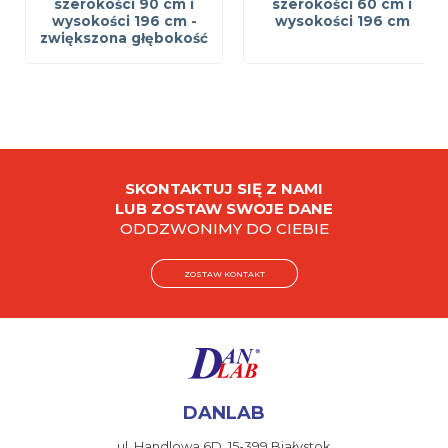
szerokości 90 cm i
szerokości 60 cm i
wysokości 196 cm -
wysokości 196 cm
zwiększona głębokość
SKONTAKTUJ SIĘ Z NAMI
LUB ZOSTAW SWOJE DANE
ODDZWONIMY DO CIEBIE
ZOSTAW KONTAKT
DANLAB
ul. Handlowa 6D,
15-399 Białystok