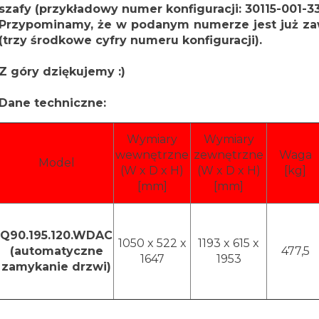
szafy (przykładowy numer konfiguracji: 30115-001-33
Przypominamy, że w podanym numerze jest już zaw
(trzy środkowe cyfry numeru konfiguracji).
Z góry dziękujemy :)
Dane techniczne:
Wymiary
Wymiary
wewnętrzne
zewnętrzne
Waga
Model
(W x D x H)
(W x D x H)
[kg]
[mm]
[mm]
Q90.195.120.WDAC
1050 x 522 x
1193 x 615 x
(automatyczne
477,5
1647
1953
zamykanie drzwi)