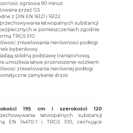
orność ogniowa 90 minut
towana przez GS
dne z DIN EN 16121 i 16122
przechowywania łatwopalnych substancji
bezpiecznych w pomieszczeniach zgodnie
ormą TRGS 510
liwość zniwelowania nierówności podłogi
mek bębenkowy
iadają solidną podstawę transportową,
ra umożliwia łatwe przenoszenie wózkiem
liwość zniwelowania nierównej podłogi
omatyczne zamykanie drzwi
okości 195 cm i szerokości 120
echowywania łatwopalnych substancji
mą EN 14470-1 i TRGS 510, cechujące