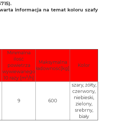
715).
arta informacja na temat koloru szafy
Minimalna
ilość
Maksymalna
powietrza
Kolor
ładowność[kg]
wywiewanego
3
10 razy [m
/h]
szary, żółty,
czerwony,
niebieski,
9
600
zielony,
srebrny,
biały