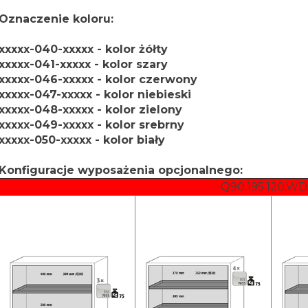
Oznaczenie koloru:
xxxxx-040-xxxxx - kolor żółty
xxxxx-041-xxxxx - kolor szary
xxxxx-046-xxxxx - kolor czerwony
xxxxx-047-xxxxx - kolor niebieski
xxxxx-048-xxxxx - kolor zielony
xxxxx-049-xxxxx - kolor srebrny
xxxxx-050-xxxxx - kolor biały
Konfiguracje wyposażenia opcjonalnego:
Q90.195.120.W