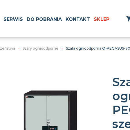
SERWIS
DO POBRANIA
KONTAKT
SKLEP
czeństwa
Szafy ognioodporne
Szafa ognioodporna Q-PEGASUS-90 o
Sz
og
PE
sz