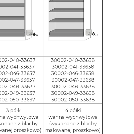
002-040-33637
30002-040-33638
002-041-33637
30002-041-33638
002-046-33637
30002-046-33638
002-047-33637
30002-047-33638
002-048-33637
30002-048-33638
002-049-33637
30002-049-33638
002-050-33637
30002-050-33638
3 półki
4 półki
na wychwytowa
wanna wychwytowa
konane z blachy
(wykonane z blachy
anej proszkowo)
malowanej proszkowo)