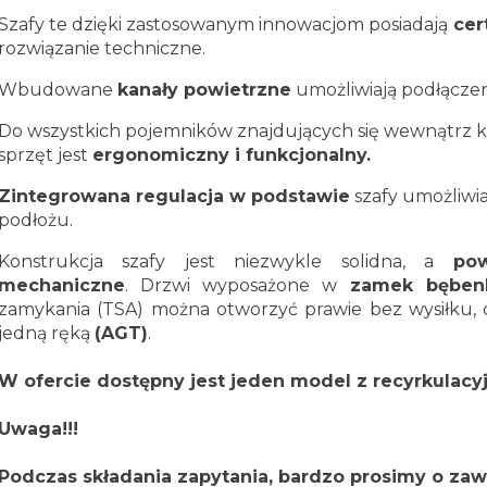
Szafy te dzięki zastosowanym innowacjom posiadają
cer
rozwiązanie techniczne.
Wbudowane
kanały powietrzne
umożliwiają podłącze
Do wszystkich pojemników znajdujących się wewnątrz ko
sprzęt jest
ergonomiczny i funkcjonalny.
Zintegrowana regulacja w podstawie
szafy umożliwi
podłożu.
Konstrukcja szafy jest niezwykle solidna, a
po
mechaniczne
. Drzwi wyposażone w
zamek bęben
zamykania (TSA)
można otworzyć prawie bez wysiłku, d
jedną ręką
(AGT)
.
W ofercie dostępny jest jeden model z recyrkulacyj
Uwaga!!!
Podczas składania zapytania, bardzo prosimy o zawa