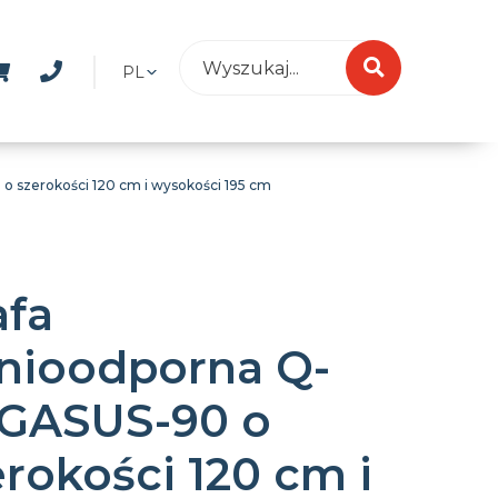
PL
 szerokości 120 cm i wysokości 195 cm
afa
nioodporna Q-
GASUS-90 o
erokości 120 cm i