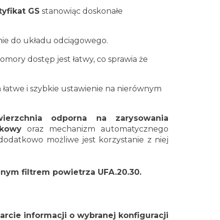
tyfikat GS
stanowiąc doskonałe
nie do układu odciągowego.
mory dostęp jest łatwy, co sprawia że
a łatwe i szybkie ustawienie na nierównym
wierzchnia odporna na zarysowania
kowy
oraz
mechanizm automatycznego
odatkowo możliwe jest korzystanie z niej
nym filtrem powietrza UFA.20.30.
rcie informacji o wybranej konfiguracji