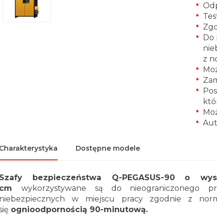
Odp
Tes
Zgo
Do 
nie
z n
Moż
Za
Pos
któ
Moż
Aut
Charakterystyka
Dostępne modele
Szafy bezpieczeństwa Q-PEGASUS
-90
o wys
cm
wykorzystywane są do nieograniczonego prz
niebezpiecznych w miejscu pracy zgodnie z nor
się
ognioodpornością 90-minutową.