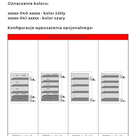
Oznaczenie koloru:
xxxxx-040-xxxxx - kolor żółty
xxxxx-041-xxxxx - kolor szary
Konfiguracje wyposażenia opcjonalnego:
Q90.195.120.FU.WDAS