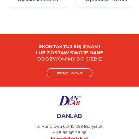
SKONTAKTUJ SIĘ Z NAMI
LUB ZOSTAW SWOJE DANE
ODDZWONIMY DO CIEBIE
ZOSTAW KONTAKT
DANLAB
ul. Handlowa 6D,
15-399 Białystok
+ 48 85 661 28 66
biuro@danlab.pl