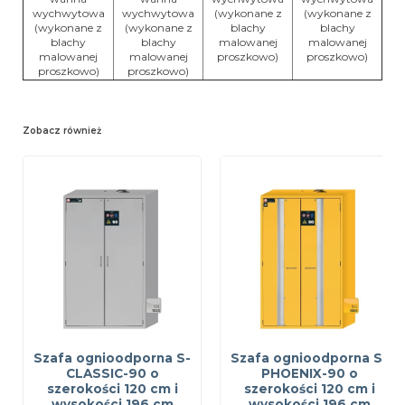
wychwytowa
wychwytowa
(wykonane z
(wykonane z
(wykonane z
(wykonane z
blachy
blachy
blachy
blachy
malowanej
malowanej
malowanej
malowanej
proszkowo)
proszkowo)
proszkowo)
proszkowo)
Zobacz również
Szafa ognioodporna S-
Szafa ognioodporna S-
CLASSIC-90 o
PHOENIX-90 o
szerokości 120 cm i
szerokości 120 cm i
wysokości 196 cm
wysokości 196 cm