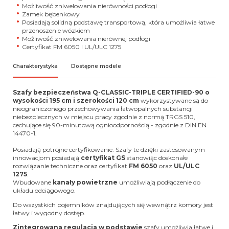
Możliwość zniwelowania nierówności podłogi
Zamek bębenkowy
Posiadają solidną podstawę transportową, która umożliwia łatwe
przenoszenie wózkiem
Możliwość zniwelowania nierównej podłogi
Certyfikat FM 6050 i UL/ULC 1275
Charakterystyka
Dostępne modele
Szafy bezpieczeństwa Q-CLASSIC-TRIPLE CERTIFIED-90 o
wysokości 195 cm i szerokości 120 cm
wykorzystywane są do
nieograniczonego przechowywania łatwopalnych substancji
niebezpiecznych w miejscu pracy zgodnie z normą TRGS 510,
cechujące się 90-minutową ognioodpornością - zgodnie z DIN EN
14470-1.
Posiadają potrójne certyfikowanie. Szafy te dzięki zastosowanym
innowacjom posiadają
certyfikat GS
stanowiąc doskonałe
rozwiązanie techniczne oraz certyfikat
FM 6050
oraz
UL/ULC
1275
.
Wbudowane
kanały powietrzne
umożliwiają podłączenie do
układu odciągowego.
Do wszystkich pojemników znajdujących się wewnątrz komory jest
łatwy i wygodny dostęp.
Zintegrowana regulacja w podstawie
szafy umożliwia łatwe i