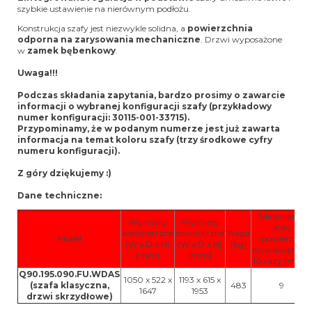
szybkie ustawienie na nierównym podłożu.
Konstrukcja szafy jest niezwykle solidna, a
powierzchnia
odporna na zarysowania mechaniczne
. Drzwi wyposażone
w
zamek bębenkowy
.
Uwaga!!!
Podczas składania zapytania, bardzo prosimy o zawarcie
informacji o wybranej konfiguracji szafy (przykładowy
numer konfiguracji: 30115-001-33715).
Przypominamy, że w podanym numerze jest już zawarta
informacja na temat koloru szafy (trzy środkowe cyfry
numeru konfiguracji).
Z góry dziękujemy :)
Dane techniczne:
Minimalna
Wymiary
Wymiary
ilość
wewnętrzne
zewnętrzne
Waga
Model
powietrza
(W x D x H)
(W x D x H)
[kg]
wywiewanego
[mm]
[mm]
3
10 razy [m
/h]
Q90.195.090.FU.WDAS
1050 x 522 x
1193 x 615 x
(szafa klasyczna,
483
9
1647
1953
drzwi skrzydłowe)