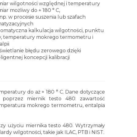
iar wilgotności względnej i temperatury
iar możliwy do + 180 ° C,
np. w procesie suszenia lub szafach
matyzacyjnych
omatyczna kalkulacja wilgotności, punktu
y, temperatury mokrego termometru i
alpii
wietlanie błędu zerowego dzięki
eligentnej koncepcji kalibracji
mperatury do aż + 180 ° C. Dane dotyczące
 poprzez miernik testo 480: zawartość
y, temperatura mokrego termometru, entalpia
rzy użyciu miernika testo 480. Wytrzymały
dy wilgotności, takie jak ILAC, PTB i NIST.