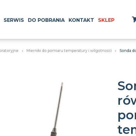
SERWIS
DO POBRANIA
KONTAKT
SKLEP
boratoryjne
Mierniki do pomiaru temperatury i wilgotności
Sonda do
So
ró
po
te