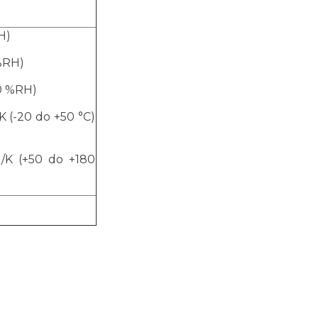
H)
%RH)
00 %RH)
K (-20 do +50 °C)
./K (+50 do +180