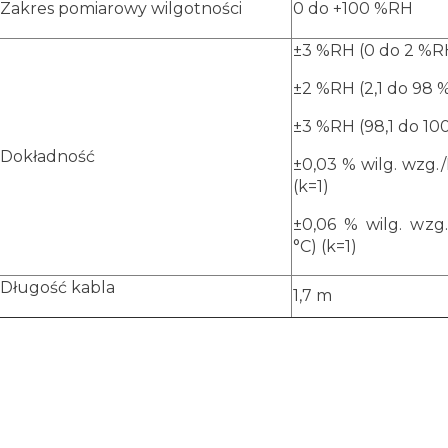
Zakres pomiarowy wilgotności
0 do +100 %RH
±3 %RH (0 do 2 %R
±2 %RH (2,1 do 98 
±3 %RH (98,1 do 1
Dokładność
±0,03 % wilg. wzg./
(k=1)
±0,06 % wilg. wzg
°C) (k=1)
Długość kabla
1,7 m