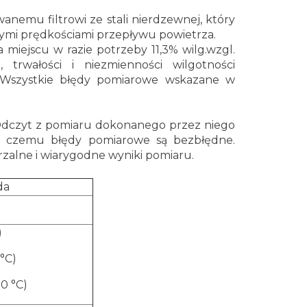
nemu filtrowi ze stali nierdzewnej, który
żymi prędkościami przepływu powietrza.
na miejscu w razie potrzeby 11,3% wilg.wzgl.
i, trwałości i niezmienności wilgotności
. Wszystkie błędy pomiarowe wskazane w
 Odczyt z pomiaru dokonanego przez niego
ęki czemu błędy pomiarowe są bezbłędne.
rzalne i wiarygodne wyniki pomiaru.
da
)
 °C)
80 °C)