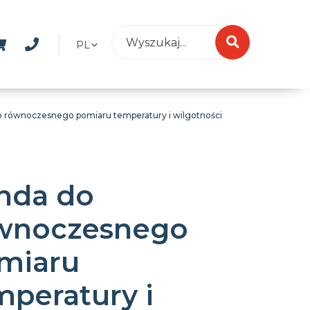
PL
 równoczesnego pomiaru temperatury i wilgotności
nda do
wnoczesnego
miaru
mperatury i