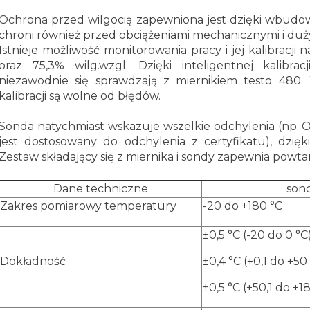
Ochrona przed wilgocią zapewniona jest dzięki wbudowa
chroni również przed obciążeniami mechanicznymi i du
Istnieje możliwość monitorowania pracy i jej kalibracji 
oraz 75,3% wilg.wzgl. Dzięki inteligentnej kalibracj
niezawodnie się sprawdzają z miernikiem testo 480
kalibracji są wolne od błędów.
Sonda natychmiast wskazuje wszelkie odchylenia (np.
jest dostosowany do odchylenia z certyfikatu), dzi
Zestaw składający się z miernika i sondy zapewnia powta
Dane techniczne
son
Zakres pomiarowy temperatury
-20 do +180 °C
±0,5 °C (-20 do 0 °C
Dokładność
±0,4 °C (+0,1 do +50
±0,5 °C (+50,1 do +1