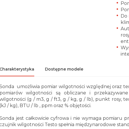
Pom
Pom
Do 
kli
Aut
ros
ent
Wyś
int
Charakterystyka
Dostępne modele
Sonda umożliwia pomiar wilgotności względnej oraz te
pomiarów wilgotności są obliczane i przekazywane
wilgotności (g / m3, g / ft3, g / kg, g / lb), punkt ros
(kJ / kg), BTU / lb , ppm oraz % objętości.
Sonda jest całkowicie cyfrowa i nie wymaga pomiaru p
czujnik wilgotności Testo spełnia międzynarodowe standar