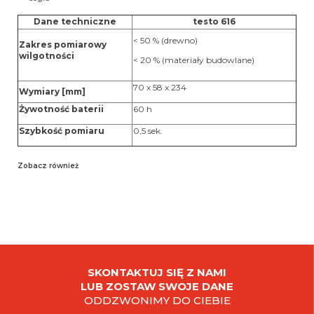
Dane techniczne
testo 616
< 50 % (drewno)
Zakres pomiarowy
wilgotności
< 20 % (materiały budowlane)
70 x 58 x 234
Wymiary [mm]
Żywotność baterii
60 h
Szybkość pomiaru
0,5 sek.
Zobacz również
SKONTAKTUJ SIĘ Z NAMI
LUB ZOSTAW SWOJE DANE
ODDZWONIMY DO CIEBIE