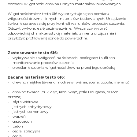
pomiaru wilgotności drewna i innych materiałów budowlanych.
Wilgotnościomierz testo 616 wykorzystuje się do pomiaru
wilgotności drewna i innych materiałów budowlanych. Urządzenie
świetnie sprawdza się przy kontroli warunków procesów suszenia.
Odczyt wykonuje się bezinwazyjnie. Wystarczy wybrać
odpowiednią charakterystykę materiału z menu urządzania i
przyłożyć profilowaną sondę do powierzchni.
Zastosowanie testo 616:
• wykrywanie zawilgoceń na ścianach, podłogach i sufitach
• monitorowanie procesów suszenia
• określanie stopnia wilgotności drewna przed jego obróbką
Badane materiały testo 616:
• drewno miękkie (świerk, modrzew, wiśnia, sosna, topola, meranti)
• drewno twarde (buk, dąb, klon, wiąz, jodła Douglasa, orzech,
brzoza)
• płyta wiórowa
• jastrych anhydrytowy
• jastrych cementowy
• wapień
• gazobeton
• beton
• cegła izolacyjna
• cegła